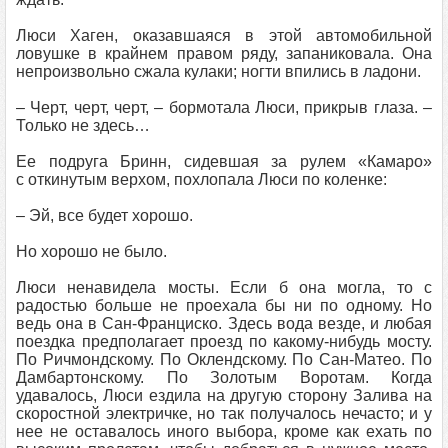
Люси Хаген, оказавшаяся в этой автомобильной
ловушке в крайнем правом ряду, запаниковала. Она
непроизвольно сжала кулаки; ногти впились в ладони.
– Черт, черт, черт, – бормотала Люси, прикрыв глаза. –
Только не здесь…
Ее подруга Бринн, сидевшая за рулем «Камаро»
с откинутым верхом, похлопала Люси по коленке:
– Эй, все будет хорошо.
Но хорошо не было.
Люси ненавидела мосты. Если б она могла, то с
радостью больше не проехала бы ни по одному. Но
ведь она в Сан-Франциско. Здесь вода везде, и любая
поездка предполагает проезд по какому-нибудь мосту.
По Ричмондскому. По Оклендскому. По Сан-Матео. По
Дамбартонскому. По Золотым Воротам. Когда
удавалось, Люси ездила на другую сторону Залива на
скоростной электричке, но так получалось нечасто; и у
нее не оставалось иного выбора, кроме как ехать по