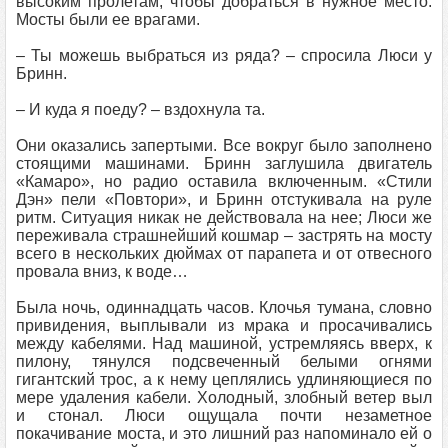
высоким пролетам, чтобы добраться в нужное место.
Мосты были ее врагами.
– Ты можешь выбраться из ряда? – спросила Люси у
Бринн.
– И куда я поеду? – вздохнула та.
Они оказались запертыми. Все вокруг было заполнено
стоящими машинами. Бринн заглушила двигатель
«Камаро», но радио оставила включенным. «Стили
Дэн» пели «Повтори», и Бринн отстукивала на руле
ритм. Ситуация никак не действовала на нее; Люси же
переживала страшнейший кошмар – застрять на мосту
всего в нескольких дюймах от парапета и от отвесного
провала вниз, к воде…
Была ночь, одиннадцать часов. Клочья тумана, словно
привидения, выплывали из мрака и просачивались
между кабелями. Над машиной, устремляясь вверх, к
пилону, тянулся подсвеченный белыми огнями
гигантский трос, а к нему цеплялись удлиняющиеся по
мере удаления кабели. Холодный, злобный ветер выл
и стонал. Люси ощущала почти незаметное
покачивание моста, и это лишний раз напоминало ей о