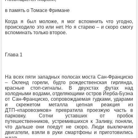
в память о Томасе Фримане
Когда я был моложе, я мог вспомнить что угодно,
происходило это или нет. Но я старею – и скоро смогу
вспоминать только второе.
Глава 1
На всех пяти западных полосах моста Сан-Франциско
– Окленд горели, будто рождественская гирлянда,
красные стоп-сигналы. В двухстах футах над
холодными водами, отделяющими остров Йерба-Буэна
от Сан-Франциско, сопровождаемая гудками, ударами
и скрежетом металла цепная реакция из
ДТП-«паровозиков» превратила проезжую часть в
парковку. Сотни уставших от пробок
путешественников, устремившихся к Заливу, поняли,
что дальше они поедут не скоро. Люди выключили
двигатели, взяли в руки смартфоны и приготовились
ждать.