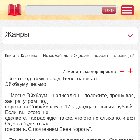
Жанры
→
→
→
→
Книги
Классика
Исаак Бабель
Одесские рассказы
страница 2
-
+
Изменить размер шрифта
Всего год тому назад Беня написал
Эйхбауму письмо.
"Мосье Эйхбаум, - написал он, - положите, прошу вас,
завтра утром под
ворота на Софийевскую, 17, - двадцать тысяч рублей.
Если вы этого не
сделаете, так вас ждет такое, что это не слыхано, и вся
Одесса будет о вас
говорить. С почтением Беня Король".