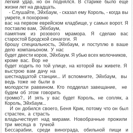
легкий удар, но он поднялся. В старике было еще
жизни лет на двадцать.
- Слушайте, Эйхбаум, - сказал ему Король, - когда вы
умрете, я похороню
вас на первом еврейском кладбище, у самых ворот. Я
поставлю вам, Эйхбаум,
памятник из розового мрамора. Я сделаю вас
старостой Бродской синагоги. Я
брошу специальность, Эйхбаум, и поступлю в ваше
дело компаньоном. У нас
будет двести коров, Эйхбаум. Я убью всех молочников,
кроме вас. Вор не
будет ходить по той улице, на которой вы живете. Я
выстрою вам дачу на
шестнадцатой станции... И вспомните, Эйхбаум, вы
ведь тоже не были в
молодости раввином. Кто подделал завещание, не
будем об этом говорить
громко?.. И зять у вас будет Король, не сопляк, а
Король, Эйхбаум...
И он добился своего, Беня Крик, потому что он был
страстен, а страсть
владычествует над мирами. Новобрачные прожили
три месяца в тучной
Бессарабии, среди винограда, обильной пищи и