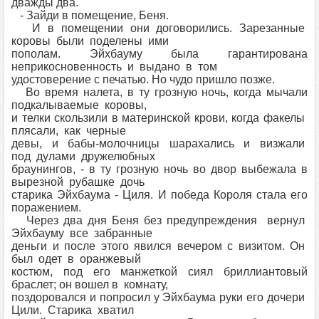
дважды два.
- Зайди в помещение, Беня.
И в помещении они договорились. Зарезанные
коровы были поделены ими
пополам. Эйхбауму была гарантирована
неприкосновенность и выдано в том
удостоверение с печатью. Но чудо пришло позже.
Во время налета, в ту грозную ночь, когда мычали
подкалываемые коровы,
и телки скользили в материнской крови, когда факелы
плясали, как черные
девы, и бабы-молочницы шарахались и визжали
под дулами дружелюбных
браунингов, - в ту грозную ночь во двор выбежала в
вырезной рубашке дочь
старика Эйхбаума - Циля. И победа Короля стала его
поражением.
Через два дня Беня без предупреждения вернул
Эйхбауму все забранные
деньги и после этого явился вечером с визитом. Он
был одет в оранжевый
костюм, под его манжеткой сиял бриллиантовый
браслет; он вошел в комнату,
поздоровался и попросил у Эйхбаума руки его дочери
Цили. Старика хватил