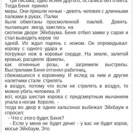
Три письма, одно яснее другого, остались без ответа.
Тогда Беня принял
меры. Они пришли ночью - девять человек с длинными
палками в руках. Палки
были обмотаны просмоленной паклей. Девять
пылающих звезд зажглись на
скотном дворе Эйхбаума. Беня отбил замки у сарая и
стал выводить коров по
одной. Их ждал парень с ножом. Он опрокидывал
корову с одного удара и
погружал нож в коровье сердце. На земле, залитой
кровью, расцвели факелы,
как огненные розы, и загремели выстрелы.
Выстрелами Беня отгонял работниц,
сбежавшихся к коровнику. И вслед за ним и другие
налетчики стали стрелять
в воздух, потому что если не стрелять в воздух, то
можно убить человека. И
вот, когда шестая корова с предсмертным мычанием
упала к ногам Короля, -
тогда во двор в одних кальсонах выбежал Эйхбаум и
спросил:
- Что с этого будет, Беня?
- Если у меня не будет денег - у вас не будет коров,
мосье Эйхбаум. Это