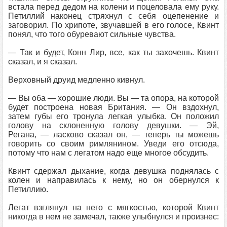
встала перед дедом на колени и поцеловала ему руку.
Петиллий наконец стряхнул с себя оцепенение и
заговорил. По хрипоте, звучавшей в его голосе, Квинт
понял, что того обуревают сильные чувства.
— Так и будет, Конн Лир, все, как ты захочешь. Квинт
сказал, и я сказал.
Верховный друид медленно кивнул.
— Вы оба — хорошие люди. Вы — та опора, на которой
будет построена новая Британия. — Он вздохнул,
затем губы его тронула легкая улыбка. Он положил
голову на склоненную голову девушки. — Эй,
Регана, — ласково сказал он, — теперь ты можешь
говорить со своим римлянином. Уведи его отсюда,
потому что нам с легатом надо еще многое обсудить.
Квинт сдержал дыхание, когда девушка поднялась с
колен и направилась к нему, но он обернулся к
Петиллию.
Легат взглянул на него с мягкостью, которой Квинт
никогда в нем не замечал, также улыбнулся и произнес: