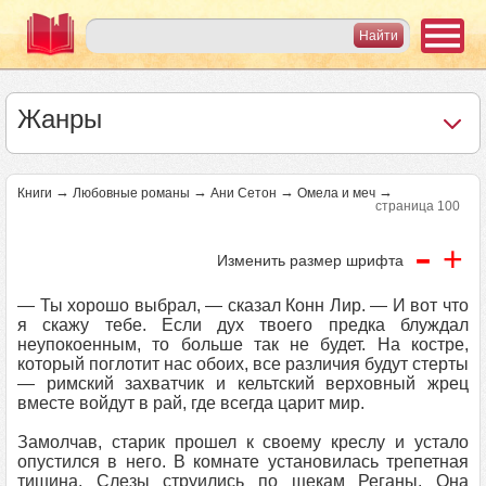
Жанры
→
→
→
→
Книги
Любовные романы
Ани Сетон
Омела и меч
страница 100
-
+
Изменить размер шрифта
— Ты хорошо выбрал, — сказал Конн Лир. — И вот что
я скажу тебе. Если дух твоего предка блуждал
неупокоенным, то больше так не будет. На костре,
который поглотит нас обоих, все различия будут стерты
— римский захватчик и кельтский верховный жрец
вместе войдут в рай, где всегда царит мир.
Замолчав, старик прошел к своему креслу и устало
опустился в него. В комнате установилась трепетная
тишина. Слезы струились по щекам Реганы. Она