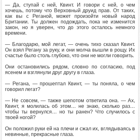
— Да, ступай с ней, Квинт. И говори с ней, о чем
хочешь, потому что Верховный друид прав. От таких,
как вы с Реганой, может произойти новый народ
Британии. Ты должен подождать, пока не изменится
закон, но я уверен, что до этого осталось немного
времени.
— Благодарю, мой легат, — очень тихо сказал Квинт.
Он взял Регану за руку, и они молча вышли в рощу. Их
счастье было столь глубоко, что они не могли говорить.
Они остановились рядом, словно по согласию, под
ясенем и взглянули друг другу в глаза.
— Регана, — прошептал Квинт, — ты поняла, о чем
говорил легат?
— Не совсем, — также шепотом ответила она. — Ах,
Квинт, я молилась об этом… не знаю, сколько раз…
чтобы ты вернулся… но ты ранен? Что случилось с
твоей ногой?
Он положил руки ей на плечи и сжал их, вглядываясь в
невинные, прекрасные глаза.