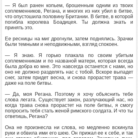
— Я был ранен копьем, брошенным одним из твоих
соплеменников, Регана, и многих из них убил в битве,
что опустошила половину Британии. В битве, в которой
погибла королева Боадицея. Ты должна знать и
принять это.
Ее ресницы на миг дрогнули, затем поднялись. Зрачки
были темными и неподвижными, взгляд спокоен.
— Я знаю. Я горько плакала по своим убитым
соплеменникам и по названой матери, которая всегда
была добра ко мне. Это навсегда останется с нами, но
оно не должно разделять нас с тобой. Вскоре выпадет
снег, затем придет весна, и снова прорастет трава —
даже на поле битвы.
— Да, моя Регана. Поэтому я хочу объяснить тебе
слова легата. Существует закон, разлучающий нас, но
когда трава снова прорастет на поле битвы, я смогу
попросить тебя стать женой римского солдата. И что ты
ответишь, Регана?
Она не произнесла ни слова, но медленно вскинула
руки и обвила ими его шею. Он прижал ее к себе, и так