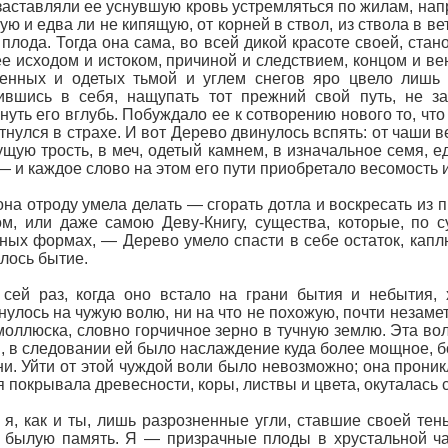
заставляли ее уснувшую кровь устремляться по жилам, напр
ую и едва ли не кипящую, от корней в ствол, из ствола в ве
 плода. Тогда она сама, во всей дикой красоте своей, ста
е исходом и истоком, причиной и следствием, концом и ве
сенных и одетых тьмой и углем снегов яро цвело лишь
ившись в себя, нащупать тот прежний свой путь, не з
нуть его вглубь. Побуждало ее к сотворению нового то, чт
тнулся в страхе. И вот Дерево двинулось вспять: от чаши ве
ущую трость, в меч, одетый камнем, в изначальное семя, 
— и каждое слово на этом его пути приобретало весомость 
она отроду умела делать — сгорать дотла и воскресать из п
м, или даже самою Деву-Книгу, существа, которые, по 
ных формах, — Дерево умело спасти в себе остаток, каплю
лось бытие.
сей раз, когда оно встало на грани бытия и небытия, 
нулось на чужую волю, ни на что не похожую, почти незаме
моллюска, словно горчичное зерно в тучную землю. Эта во
й, в следовании ей было наслаждение куда более мощное, б
и. Уйти от этой чуждой воли было невозможно; она проник
я покрывала древесности, коры, листвы и цвета, окуталась с
я, как и ты, лишь разрозненные угли, ставшие своей тень
 былую память. Я — призрачные плоды в хрустальной ча