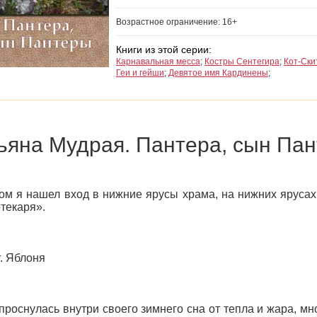
Возрастное ограничение: 16+
Книги из этой серии:
Карнавальная месса
;
Костры Сентегира
;
Кот-Ски
Геи и гейши
;
Девятое имя Кардинены
;
ьяна Мудрая. Пантера, сын Па
ом я нашел вход в нижние ярусы храма, на нижних ярусах 
текаря».
. Яблоня
роснулась внутри своего зимнего сна от тепла и жара, мн