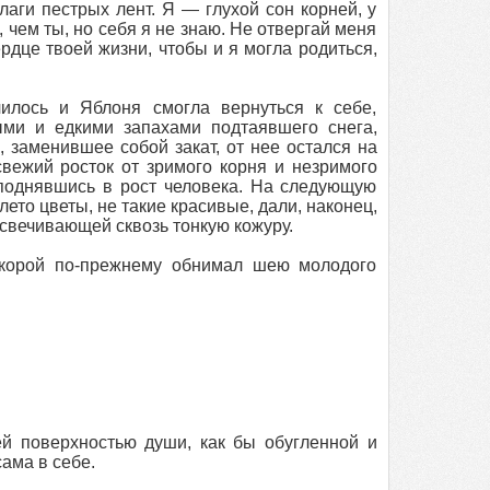
лаги пестрых лент. Я — глухой сон корней, у
, чем ты, но себя я не знаю. Не отвергай меня
ердце твоей жизни, чтобы и я могла родиться,
чилось и Яблоня смогла вернуться к себе,
ыми и едкими запахами подтаявшего снега,
 заменившее собой закат, от нее остался на
свежий росток от зримого корня и незримого
о поднявшись в рост человека. На следующую
то цветы, не такие красивые, дали, наконец,
освечивающей сквозь тонкую кожуру.
 корой по-прежнему обнимал шею молодого
 поверхностью души, как бы обугленной и
ама в себе.