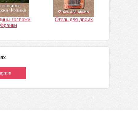
дины госпожи
Отель для двоих
Франки
тях
tagram