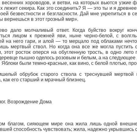
 весенних хороводов, и ветви, на которых вьются узкие ф
х лежит секира. Как это соединить? Я — это ты и я древнее
моей безвестности и безгласности. Дай мне укрепиться в с
ты вернешься в этот грозный мир».
ево дало молчаливый ответ. Когда буйство вокруг кон
ться лицом к прежней яви, ныне черно-белой, с волгл
й на него гари, и алой — то мерцало под облаками нечто,
ишь мертвый ствол. Но когда она все же могла пустить 
, этот росток оперся на обугленную трость, в одно лет
деревце пышно оделось розовым и белым, а на следующее ле
. Яблоки были темно-красные, как вино, с белой плотью, пр
мшелый обрубок старого ствола с треснувшей мертвой
, как его старший и мрачный близнец.
ог. Возрождение Дома
ом благом, сияющем мире она жила лишь одной внешней
вшей способность чувствовать; жила, надежно укрывшись с