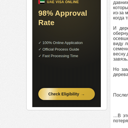
давних
которы
из-за 
когда 
И дер
оберну
осевше
виду л
семени
весну 
завязь
Но за
дерева
Послел
…В эт
потеря