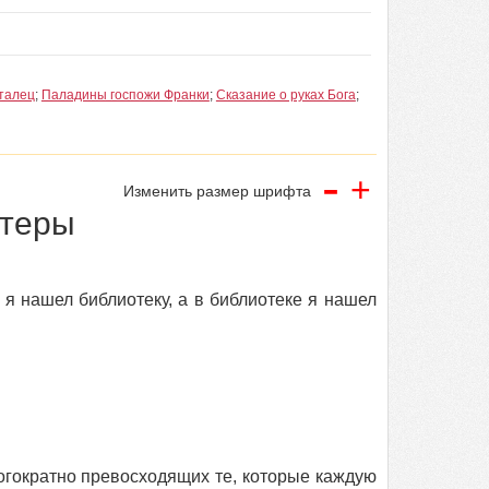
талец
;
Паладины госпожи Франки
;
Сказание о руках Бога
;
-
+
Изменить размер шрифта
нтеры
я нашел библиотеку, а в библиотеке я нашел
огократно превосходящих те, которые каждую