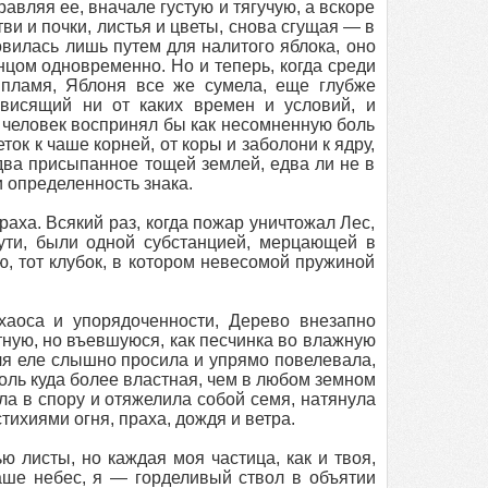
авляя ее, вначале густую и тягучую, а вскоре
тви и почки, листья и цветы, снова сгущая — в
новилась лишь путем для налитого яблока, оно
нцом одновременно. Но и теперь, когда среди
 пламя, Яблоня все же сумела, еще глубже
ависящий ни от каких времен и условий, и
о человек воспринял бы как несомненную боль
ток к чаше корней, от коры и заболони к ядру,
едва присыпанное тощей землей, едва ли не в
и определенность знака.
раха. Всякий раз, когда пожар уничтожал Лес,
сути, были одной субстанцией, мерцающей в
, тот клубок, в котором невесомой пружиной
хаоса и упорядоченности, Дерево внезапно
тную, но въевшуюся, как песчинка во влажную
ля еле слышно просила и упрямо повелевала,
оль куда более властная, чем в любом земном
ла в спору и отяжелила собой семя, натянула
тихиями огня, праха, дождя и ветра.
ю листы, но каждая моя частица, как и твоя,
ше небес, я — горделивый ствол в объятии