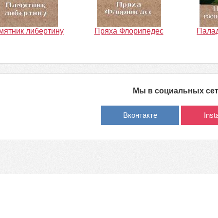
мятник либертину
Пряха Флорипедес
Пала
Мы в социальных се
Вконтакте
Ins