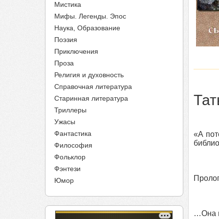
Мистика
Мифы. Легенды. Эпос
Наука, Образование
Поэзия
Приключения
Проза
Религия и духовность
Справочная литература
Тат
Старинная литература
Триллеры
Ужасы
Фантастика
«А пот
библио
Философия
Фольклор
Фэнтези
Пролог
Юмор
…Она п