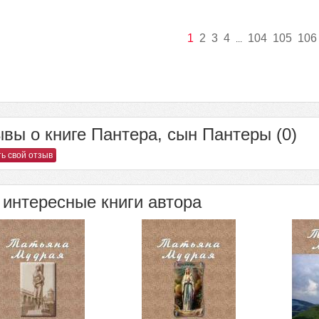
1
2
3
4
104
105
106
...
вы о книге Пантера, сын Пантеры (0)
ь свой отзыв
интересные книги автора