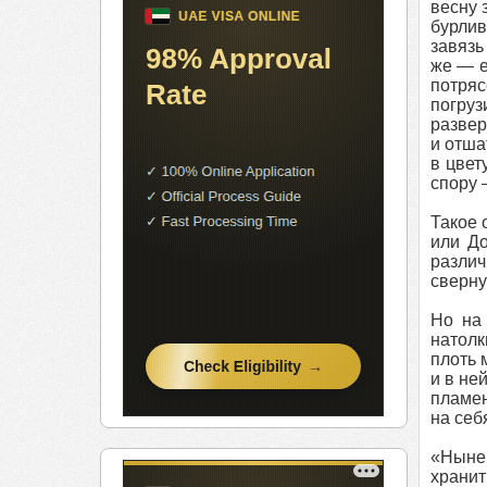
весну 
бурлив
завязь
же — е
потря
погруз
развер
и отша
в цвет
спору 
Такое 
или До
различ
сверну
Но на 
натолк
плоть 
и в не
пламен
на себ
«Ныне 
хранит