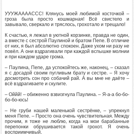
УУУЖААААССС! Клянусь моей любимой косточкой –
гроза была просто кошмарная! Всё свистело и
завывало, сверкало и тряслось, грохотало и трещало!
К счастью, я лежал в уютной корзинке, правда не один,
а вместе с сестрой Паулиной и братом Пепе. В отличие
от них, я был абсолютно спокоен. Даже ухом ни разу не
повёл. А они вздрагивали при каждой вспышке молнии
и при каждом ударе грома.
– Паулина, Пепе, да успокойтесь же, наконец, – сказал
я с досадой своим пугливым брату и сестре. – Я хочу
досмотреть сон про собачий рай. А вы мне не даёте –
всё вздрагиваете и скулите.
– Оййй! – обиженно взвизгнула Паулина. – Я-а-а бо-бо-
бо-бо-юсь!
– Не груби нашей маленькой сестрёнке, – упрекнул
меня Пепе. – Просто она очень чувствительная. Между
прочим, я тоже не люблю, когда на мои барабанные
перепонки обрушивается такой грохот. Я очень
восприимчивый.