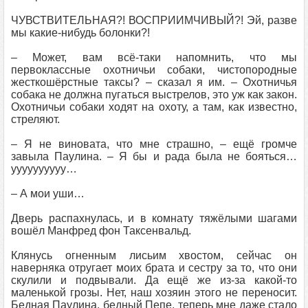
ЧУВСТВИТЕЛЬНАЯ?! ВОСПРИИМЧИВЫЙ?! Эй, разве
мы какие-нибудь болонки?!
– Может, вам всё-таки напомнить, что мы
первоклассные охотничьи собаки, чистопородные
жесткошёрстные таксы? – сказал я им. – Охотничья
собака не должна пугаться выстрелов, это уж как закон.
Охотничьи собаки ходят на охоту, а там, как известно,
стреляют.
– Я не виновата, что мне страшно, – ещё громче
завыла Паулина. – Я бы и рада была не бояться…
уууууууууу…
– А мои уши…
Дверь распахнулась, и в комнату тяжёлыми шагами
вошёл Манфред фон Таксенвальд.
Клянусь огненным лисьим хвостом, сейчас он
наверняка отругает моих брата и сестру за то, что они
скулили и подвывали. Да ещё же из-за какой-то
маленькой грозы. Нет, наш хозяин этого не переносит.
Бедная Паулина, бедный Пепе, теперь мне даже стало