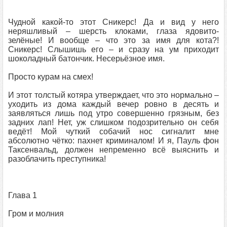
Чудной какой-то этот Сникерс! Да и вид у него
неряшливый – шерсть клоками, глаза ядовито-
зелёные! И вообще – что это за имя для кота?!
Сникерс! Слышишь его – и сразу на ум приходит
шоколадный батончик. Несерьёзное имя.
Просто курам на смех!
И этот толстый котяра утверждает, что это нормально –
уходить из дома каждый вечер ровно в десять и
заявляться лишь под утро совершенно грязным, без
задних лап! Нет, уж слишком подозрительно он себя
ведёт! Мой чуткий собачий нос сигналит мне
абсолютно чётко: пахнет криминалом! И я, Пауль фон
Таксенвальд, должен непременно всё выяснить и
разоблачить преступника!
Глава 1
Гром и молния