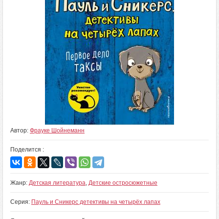
Автор:
Фрауке Шойнеманн
Поделится :
Жанр:
Детская литература
,
Детские остросюжетные
Серия:
Пауль и Сникерс детективы на четырёх лапах