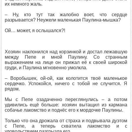
их немного жаль.
– Ну, кто тут так жалобно воет, что сердце
разрывается? Неужели маленькая Паулина-мышка?
Ой… может, я ослышался?!
Хозяин наклонился над корзинкой и достал лежавшую
между Пепе и мной Паулину. Со странным
выражением на лице он прижал её к своей широкой
груди, и Паулина мгновенно умолкла.
– Воробышек, ой-ой, как колотится твоё маленькое
сердечко. Успокойся, ничего с тобой не случится. Я
рядом.
Мы с Пепе озадаченно переглянулись – а потом
удивились ещё больше: хозяин вытащил из кармана
собачье лакомство и поднёс его к мордочке Паулины.
Только что она дрожала от страха и подвывала дуэтом
с Пепе, а теперь схватила лакомство и с
удовольствием разгрызла его.