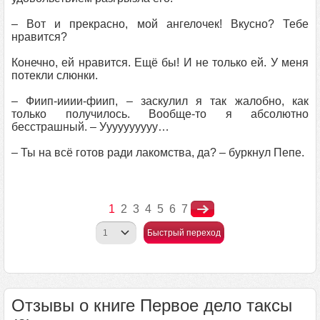
– Вот и прекрасно, мой ангелочек! Вкусно? Тебе
нравится?
Конечно, ей нравится. Ещё бы! И не только ей. У меня
потекли слюнки.
– Фиип-ииии-фиип, – заскулил я так жалобно, как
только получилось. Вообще-то я абсолютно
бесстрашный. – Уууууууууу…
– Ты на всё готов ради лакомства, да? – буркнул Пепе.
1
2
3
4
5
6
7
Быстрый переход
Отзывы о книге Первое дело таксы