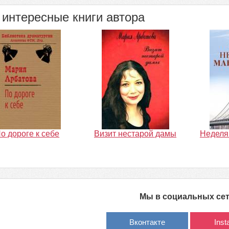
интересные книги автора
о дороге к себе
Визит нестарой дамы
Неделя
Мы в социальных се
Вконтакте
Ins