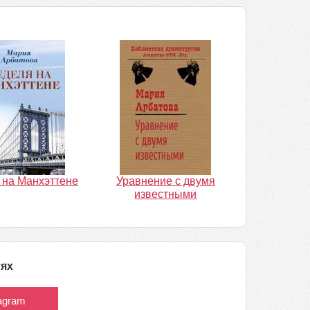
 на Манхэттене
Уравнение с двумя
известными
тях
tagram