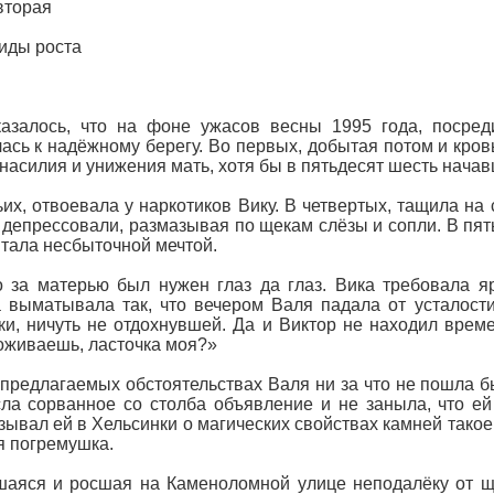
вторая
иды роста
казалось, что на фоне ужасов весны 1995 года, посре
ась к надёжному берегу. Во первых, добытая потом и кров
 насилия и унижения мать, хотя бы в пятьдесят шесть нача
ьих, отвоевала у наркотиков Вику. В четвертых, тащила на
 депрессовали, размазывая по щекам слёзы и сопли. В пяты
итала несбыточной мечтой.
 за матерью был нужен глаз да глаз. Вика требовала яр
 выматывала так, что вечером Валя падала от усталости
ки, ничуть не отдохнувшей. Да и Виктор не находил време
оживаешь, ласточка моя?»
 предлагаемых обстоятельствах Валя ни за что не пошла б
ла сорванное со столба объявление и не заныла, что ей
зывал ей в Хельсинки о магических свойствах камней такое
я погремушка.
аяся и росшая на Каменоломной улице неподалёку от ще