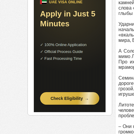
камней
слова 
глыбы 
Ударн
началь
«вкалы
мира, 
А Соло
мимо Л
Про и
мрамор
Семина
дороге
грозой
игруше
Литоте
челове
пробле
– Они 
громко