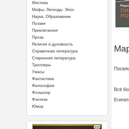
Мистика
Мифы. Легенды. Эпос
Наука, Образование
Поэзия
Приключения
Проза
Религия и духовность
Мар
Справочная литература
Старинная литература
Триллеры
Посвящ
Ужасы
Фантастика
Философия
Всё бо
Фольклор
Фэнтези
Египет
Юмор