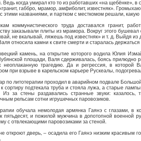
. Ведь когда умирал кто то из работавших «на щебёнке», в
«гранит, габбро, мрамор, амфиболит, известняк». Громых
с этими названиями, и партком с месткомом решали, какую 
икам коммунистического труда доставался гранит, раб
ству заказывали плиты из мрамора. Вокруг этого бушевал 
вай, не вкалывай, ляжешь под известняк» и т. д. Выйдя из 
Валя относила камни к свите смерти и старалась держаться
вецкий камень, на открытие которого водила Юлия Измай
убянской площади, Валя сдерживалась, боясь прилюдно ра
х неоплаканную трагедию. Да и регрессия, в которой 
ом при взрыве в карельском карьере Рускеалы, подогревал
р по литотерапии проходил в аварийном подвале Большой 
 к сортиру подтекала труба и стояла лужа, а старые лампы
. Из за стены раздавались странные звуки: казалось,
чным рельсам сотни игрушечных паровозиков.
рапии обучала немолодая армянка Гаянэ с глазами, в к
к пятьдесят, и пожилой мужчина в допотопной военной р
му с отвлекающими паровозиками за стеной.
не откроют дверь, – осадила его Гаянэ низким красивым го
.