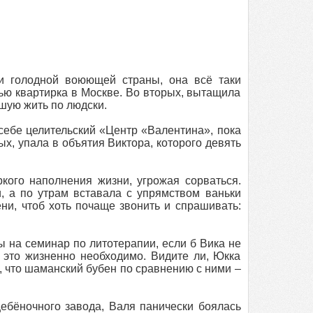
ди голодной воюющей страны, она всё таки
ью квартирка в Москве. Во вторых, вытащила
вшую жить по людски.
 себе целительский «Центр «Валентина», пока
х, упала в объятия Виктора, которого девять
кого наполнения жизни, угрожая сорваться.
, а по утрам вставала с упрямством ваньки
ни, чтоб хоть почаще звонить и спрашивать:
ы на семинар по литотерапии, если б Вика не
 это жизненно необходимо. Видите ли, Юкка
, что шаманский бубен по сравнению с ними –
бёночного завода, Валя панически боялась