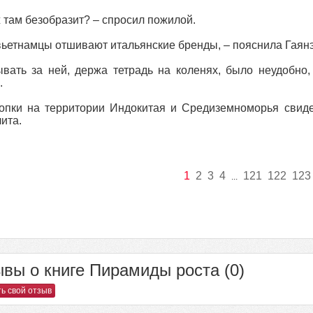
ж там безобразит? – спросил пожилой.
вьетнамцы отшивают итальянские бренды, – пояснила Гаянэ
вать за ней, держа тетрадь на коленях, было неудобно
.
опки на территории Индокитая и Средиземноморья свиде
ита.
1
2
3
4
121
122
123
...
вы о книге Пирамиды роста (0)
ь свой отзыв