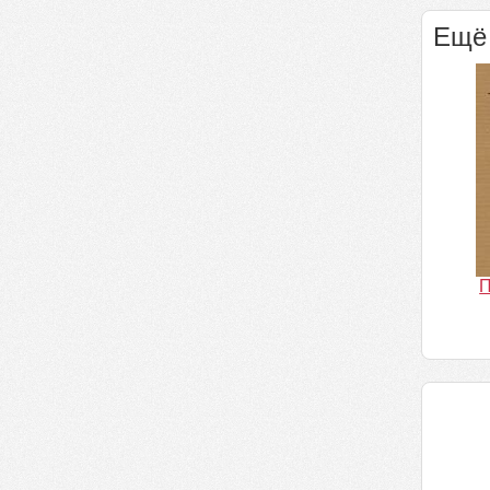
Ещё 
П