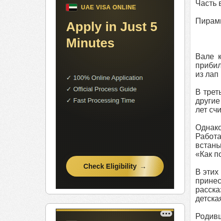
Часть 
Пирам
Вале 
прибил
из лап
В трет
другие
лет сч
Однако
Работа
встань
«Как п
В этих
принес
расска
детска
Родивш