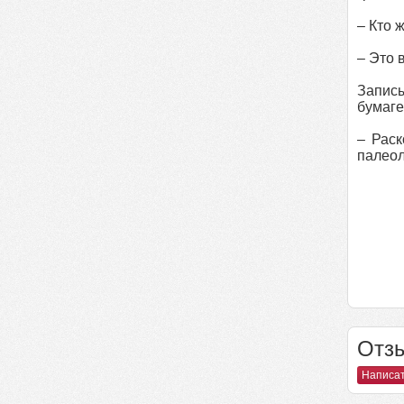
– Кто 
– Это 
Записы
бумаге
– Раск
палеол
Отзы
Написат