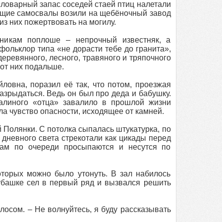
 словарный запас соседей стаей птиц налетали
ающие самосвалы возили на щебёночный завод
из них пожертвовать на могилу.
отникам поплоше – непрочный известняк, а
фольклор типа «не дорасти тебе до гранита»,
деревянного, лесного, травяного и тряпочного
 от них подальше.
ловна, поразил её так, что потом, проезжая
зрыдаться. Ведь он был про деда и бабушку.
Валиного «отца» завалило в прошлой жизни
а чувство опасности, исходящее от камней.
Полянки. С потолка сыпалась штукатурка, по
 дневного света стрекотали как цикады перед
 там по очереди просыпаются и несутся по
оторых можно было утонуть. В зал набилось
убашке сел в первый ряд и вызвался решить
лосом. – Не волнуйтесь, я буду рассказывать