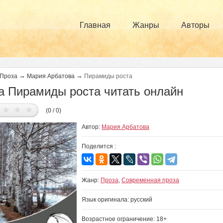
Главная
Жанры
Авторы
→
→
Проза
Мария Арбатова
Пирамиды роста
а Пирамиды роста читать онлайн
(0 / 0)
Автор:
Мария Арбатова
Поделится :
Жанр:
Проза
,
Современная проза
Язык оригинала: русский
Возрастное ограничение: 18+