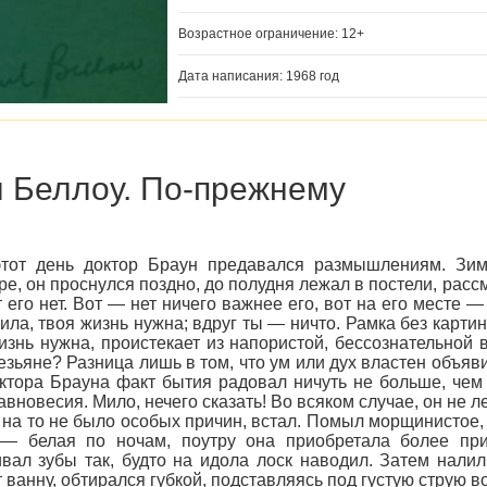
Возрастное ограничение: 12+
Дата написания: 1968 год
 Беллоу. По-прежнему
этот день доктор Браун предавался размышлениям. Зим
ре, он проснулся поздно, до полудня лежал в постели, расс
от его нет. Вот — нет ничего важнее его, вот на его месте 
ила, твоя жизнь нужна; вдруг ты — ничто. Рамка без картин
изнь нужна, проистекает из напористой, бессознательной 
езьяне? Разница лишь в том, что ум или дух властен объяви
октора Брауна факт бытия радовал ничуть не больше, чем 
авновесия. Мило, нечего сказать! Во всяком случае, он не 
я на то не было особых причин, встал. Помыл морщинистое,
 — белая по ночам, поутру она приобретала более при
вал зубы так, будто на идола лоск наводил. Затем нали
 ванну, обтирался губкой, подставляясь под густую струю 