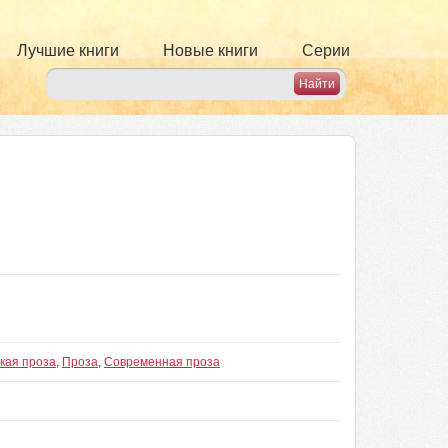
Лучшие книги
Новые книги
Серии
кая проза
,
Проза
,
Современная проза