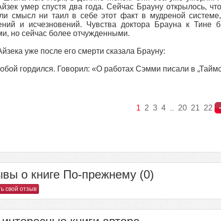
Айзек умер спустя два года. Сейчас Брауну открылось, чт
ли смысл ни таил в себе этот факт в мудреной системе
ений и исчезновений. Чувства доктора Брауна к Тине 
и, но сейчас более отчужденными.
йзека уже после его смерти сказала Брауну:
обой гордился. Говорил: «О работах Сэмми писали в „Таймс“,
1
2
3
4
20
21
22
...
вы о книге По-прежнему (0)
ь свой отзыв