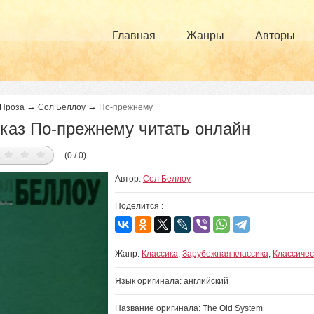
Главная
Жанры
Авторы
→
→
Проза
Сол Беллоу
По-прежнему
каз По-прежнему читать онлайн
(0 / 0)
Автор:
Сол Беллоу
Поделится :
Жанр:
Классика
,
Зарубежная классика
,
Классичес
Язык оригинала: английский
Название оригинала: The Old System