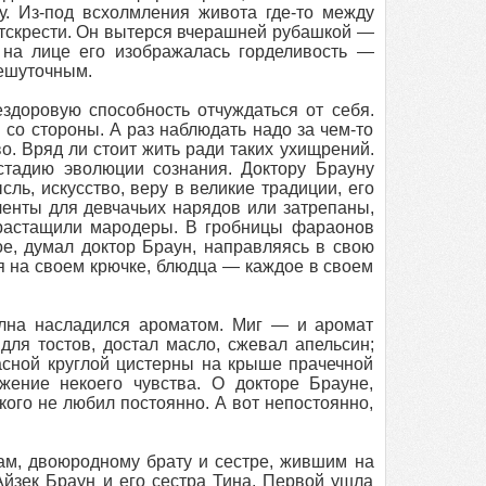
. Из-под всхолмления живота где-то между
отскрести. Он вытерся вчерашней рубашкой —
 на лице его изображалась горделивость —
нешуточным.
здоровую способность отчуждаться от себя.
 со стороны. А раз наблюдать надо за чем-то
о. Вряд ли стоит жить ради таких ухищрений.
стадию эволюции сознания. Доктору Брауну
ль, искусство, веру в великие традиции, его
ленты для девчачьих нарядов или затрепаны,
 растащили мародеры. В гробницы фараонов
ое, думал доктор Браун, направляясь в свою
я на своем крючке, блюдца — каждое в своем
олна насладился ароматом. Миг — и аромат
 для тостов, достал масло, сжевал апельсин;
сной круглой цистерны на крыше прачечной
жение некоего чувства. О докторе Брауне,
никого не любил постоянно. А вот непостоянно,
кам, двоюродному брату и сестре, жившим на
Айзек Браун и его сестра Тина. Первой ушла