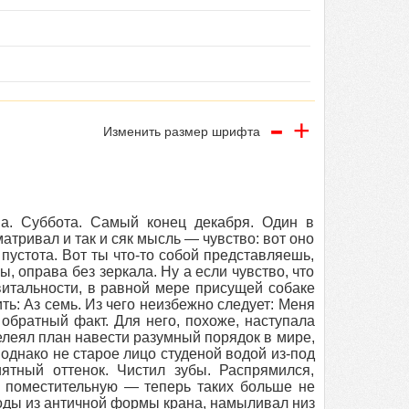
-
+
Изменить размер шрифта
а. Суббота. Самый конец декабря. Один в
матривал и так и сяк мысль — чувство: вот оно
— пустота. Вот ты что-то собой представляешь,
ы, оправа без зеркала. Ну а если чувство, что
витальности, в равной мере присущей собаке
ть: Аз семь. Из чего неизбежно следует: Меня
обратный факт. Для него, похоже, наступала
лелеял план навести разумный порядок в мире,
 однако не старое лицо студеной водой из-под
ятный оттенок. Чистил зубы. Распрямился,
л поместительную — теперь таких больше не
воды из античной формы крана, намыливал низ