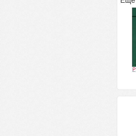
Ещё 
Р