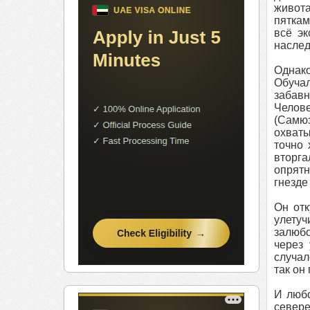
живота
пяткам
всё эк
наслед
Однако
Обучал
забавн
Челове
(Самюэ
охваты
точно 
вторга
опрятн
гнезде
Он отк
улетуч
залюбо
через
случал
так он
И любо
севере