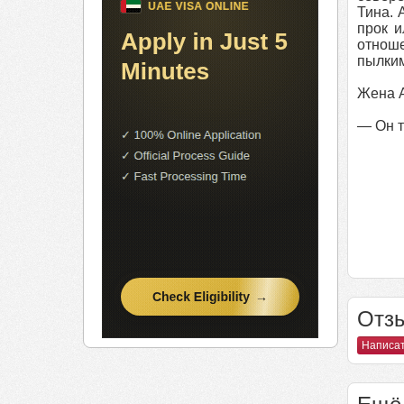
Тина. 
прок и
отнош
пылким
Жена А
— Он т
Отзы
Написат