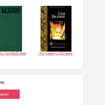
ть голубой дом
На память обо мне
тях
tagram