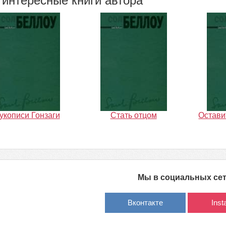
интересные книги автора
укописи Гонзаги
Стать отцом
Остави
Мы в социальных се
Вконтакте
Ins