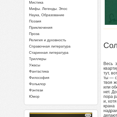
Мистика
Мифы. Легенды. Эпос
Наука, Образование
Поэзия
Приключения
Проза
Религия и духовность
Сол
Справочная литература
Старинная литература
Триллеры
Весь 
Ужасы
кварти
Фантастика
тут, в
Философия
ты — с
твоя ж
Фольклор
или об
Фэнтези
нет. Д
Юмор
пора р
и, хот
крана
надраи
делают