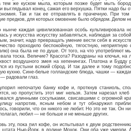
 тем же куском мыла, которым позже будет мыть бороду
и выглядывал конец, самая его верхушка. Пятки надо бы 
ономия. Так и так ее отправлять в прачечную. При том
ие предков, для которых омовение было обрядом. Делом 
 нынче каждая цивилизованная особь культивировала не
ась у искусства искусству забавляться, наблюдая за собой
ым, значит, надо превращать умение вести себя в искусств
чество проходило беспокойную, тягостную, неприятную 
лю) она была не по душе. От того, на что употребляют мыс
вала тоска. Величие? Красота? Разодраны на клочья, на 
хвост воздушного змея на хепенингах. Платона и Будду
лся из пустыни всякий сброд. И так далее и тому подобн
ую кухню. Сине-белые голландские блюда, чашки — кажда
 — радовали глаз.
упорил непочатую банку кофе и, проткнув станиоль, сп
ится, но пропустить этот миг нельзя. Затем нарезал хлеб
вался длинными сосульками, свисавшими с огромной кра
 улицу напротив, ясным небом и тут обнаружил прибли
ось, говорили, что он никого не любит. Но это не так. Он 
 полагал, любил — не больше и не меньше других.
вь эту, пока пил кофе, он испытывал к двум родственни
 штата Нью-Йорк, в долине Мохок. Они оба уже умерли. 