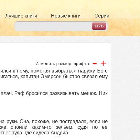
Лучшие книги
Новые книги
Серии
-
+
Изменить размер шрифта
ился к нему, помогая выбраться наружу. Бо с
вигаться, капитан Эмерсон быстро связал ему
 плач. Раф бросился развязывать мешок. Ник
 руки. Она, похоже, не пострадала, если не
оже опоили каким-то зельем, судя по ее
тнес туда, где сидела Андриа.