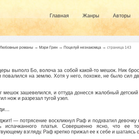
Главная
Жанры
Авторы
→
→
→
Любовные романы
Мэри Грин
Поцелуй незнакомца
страница 143
еры выполз Бо, волоча за собой какой-то мешок. Ник брос
 повалился на землю. Хотя у него, похоже, не было сил д
г мешок зашевелился, и оттуда донесся жалобный детский
ил нож и разрезал тугой узел.
ди…
жит! — потрясение воскликнул Раф и подхватил девочку на
ть испачканного платья. Совершенно ясно, что ее т
твующему взгляду. Раф крепко прижал ее к себе и шатаясь о