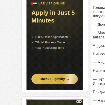
Голова
копоти
ликующ
— Доче
— Мама
ангел
Андриа
Ник се
— Мист
Ник вз
— Нет,
И я то
Бриджи
— Я ва