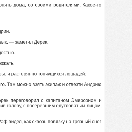
опять дома, со своими родителями. Какое-то
дрии.
ык, — заметил Дерек.
достью.
зжать.
ры, и растерянно топчущихся лошадей:
го. Там можно взять экипаж и отвезти Андрию
ерек переговорил с капитаном Эмерсоном и
урив голову, с посеревшим одутловатым лицом,
аф видел, как сквозь повязку на грязный снег