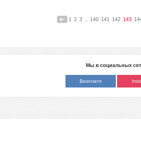
1
2
3
140
141
142
143
14
...
Мы в социальных се
Вконтакте
Ins