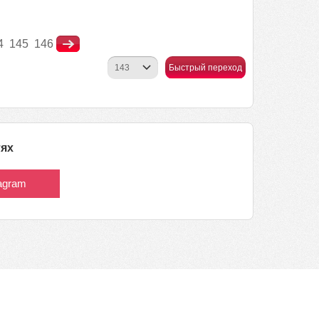
4
145
146
Быстрый переход
тях
tagram