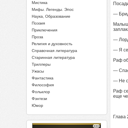
Мистика
Посади
Мифы. Легенды. Эпос
— Брид
Наука, Образование
Поэзия
Малышк
заплак
Приключения
Проза
— Лорд
Религия и духовность
— Я се
Справочная литература
Старинная литература
Раф об
Триллеры
— Спас
Ужасы
Фантастика
— Не с
Философия
Раф се
Фольклор
еще че
Фэнтези
Юмор
Глава 