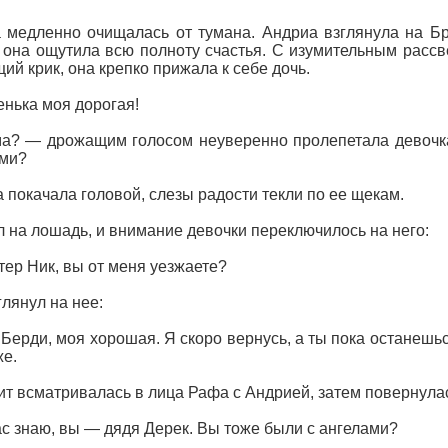
 медленно очищалась от тумана. Андриа взглянула на Бр
 она ощутила всю полноту счастья. С изумительным рассв
ий крик, она крепко прижала к себе дочь.
нька моя дорогая!
? — дрожащим голосом неуверенно пролепетала девочка.
ами?
 покачала головой, слезы радости текли по ее щекам.
л на лошадь, и внимание девочки переключилось на него:
ер Ник, вы от меня уезжаете?
глянул на нее:
 Берди, моя хорошая. Я скоро вернусь, а ты пока останешьс
же.
т всматривалась в лица Рафа с Андрией, затем повернула
с знаю, вы — дядя Дерек. Вы тоже были с ангелами?