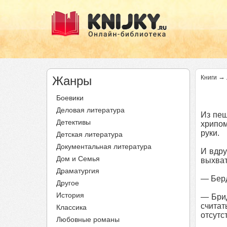
→
Жанры
Книги
Боевики
Деловая литература
Из пещ
Детективы
хрипом
руки.
Детская литература
Документальная литература
И вдру
Дом и Семья
выхват
Драматургия
— Бер
Другое
История
— Брид
счита
Классика
отсутс
Любовные романы