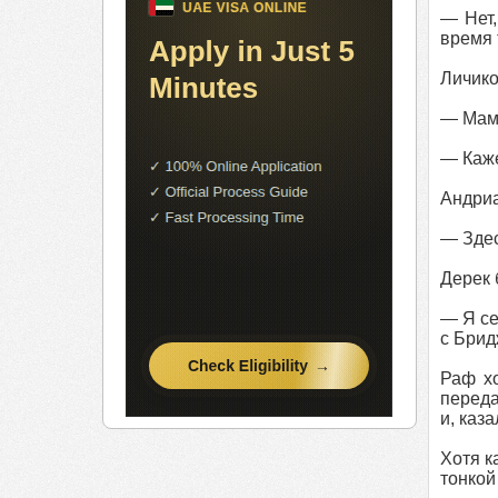
— Нет,
время 
Личико
— Мама
— Каже
Андриа
— Здес
Дерек 
— Я се
с Брид
Раф хо
переда
и, каз
Хотя к
тонкой