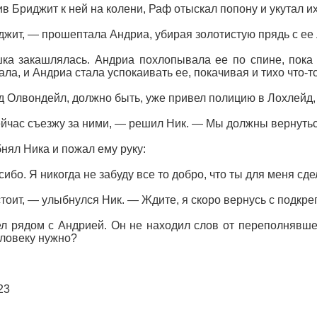
в Бриджит к ней на колени, Раф отыскал попону и укутал их
жит, — прошептала Андриа, убирая золотистую прядь с ее 
а закашлялась. Андриа похлопывала ее по спине, пока 
ала, и Андриа стала успокаивать ее, покачивая и тихо что-т
 Олвондейл, должно быть, уже привел полицию в Лохлейд
йчас съезжу за ними, — решил Ник. — Мы должны вернуться
нял Ника и пожал ему руку:
ибо. Я никогда не забуду все то добро, что ты для меня сде
тоит, — улыбнулся Ник. — Ждите, я скоро вернусь с подкре
л рядом с Андрией. Он не находил слов от переполнявшей
ловеку нужно?
23