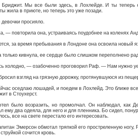
 Бриджит. Мы все были здесь, в Лохлейде. И ты теперь 
ты жила в приюте, но теперь это уже позади.
 девочки просияло.
, — повторила она, устраиваясь поудобнее на коленях Ан
тся, за время пребывания в Лондоне она освоила новый яз
 только кивнула, ее сердце было слишком переполнено ра
ь холодно, — озабоченно проговорил Раф. — Нам нужно уе
бросил взгляд на грязную дорожку, протянувшуюся из пеще
йчас оседлаю лошадей, и поедем в Лохлейд. Это ближе все
жит в Стоухерст.
тел было возразить, но промолчал. Он наблюдал, как Д
л ему два одеяла, для него и для пленника. Бо сидел, пон
алось, все на свете перестало его интересовать.
апитан Эмерсон обмотал тряпкой его простреленную ногу, Р
 струйкой сочится кровь.