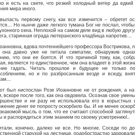
ко и есть на свете, что резкий холодный ветер да едкий
ния мира иного.
выпасть первому снегу, как все изменится – обретет ос
тся… Но нынче даже легкого тумана Бог не послал, чтобы 
кухонного окна. Неплохой на самом деле вид в любую другу
ега, старинная ограда лютеранского кладбища напротив…
оанновна, вдова почтеннейшего профессора Вострикова, лю
 она давно уже не питала симпатии, обнаружив однаж
нию, что они ее боятся. И что причиной тому, как, соб
ая, является то единственное, чем она владеет в этой жиз
ние гадать. Читать прошлое и будущее не только п
особлениям, но и по разбросанным везде и всюду, вня
там…
от был ниспослан Розе Иоанновне не от рождения, а на 
и, вскоре после того, как она овдовела. Осознав свое уме
ршенстве и ни разу не использовала его в корыстных ц
жение денег ее попросту оскорбило бы. И не менее оскорб
знакомой мысль о том, что ее считают способной заглянут
ы и распорядиться этим знанием по своему усмотрению!..
итали, конечно, далеко не все. Но многие. Соседи по д
ственной старухой на лестнице, подобострастно здоровалис