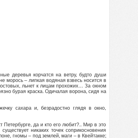
ные деревья корчатся на ветру, будто души
не морось – липкая водяная взвесь носится в
мостовых, льнет к лицам прохожих… За окном
язно бурая краска. Одичалая ворона, сидя на
ечку сахара и, безрадостно глядя в окно,
Петербурге, да и кто его любит?.. Мир в это
существует никаких точек соприкосновения
не, гномы – под землей, маги – в Квейтакке;