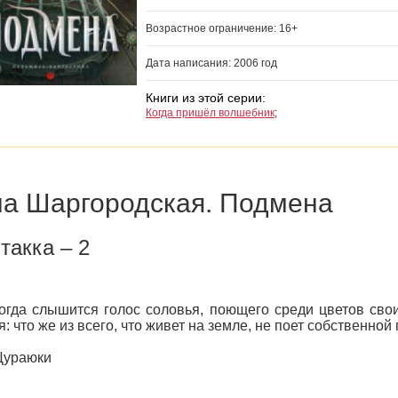
Возрастное ограничение: 16+
Дата написания: 2006 год
Книги из этой серии:
Когда пришёл волшебник
;
а Шаргородская. Подмена
такка – 2
гда слышится голос соловья, поющего среди цветов свои
я: что же из всего, что живет на земле, не поет собственной 
Цураюки