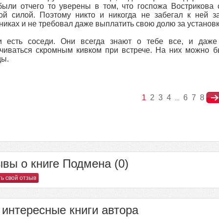
были отчего то уверены в том, что госпожа Вострикова 
ой силой. Поэтому никто и никогда не забегал к ней з
никах и не требовал даже выплатить свою долю за установк
и есть соседи. Они всегда знают о тебе все, и даже
чиваться скромным кивком при встрече. На них можно б
ы.
1
2
3
4
6
7
8
...
вы о книге Подмена (0)
ь свой отзыв
интересные книги автора