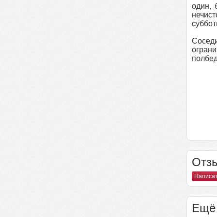
один, 
нечист
суббот
Сосед
ограни
полбед
Отзы
Написат
Ещё 