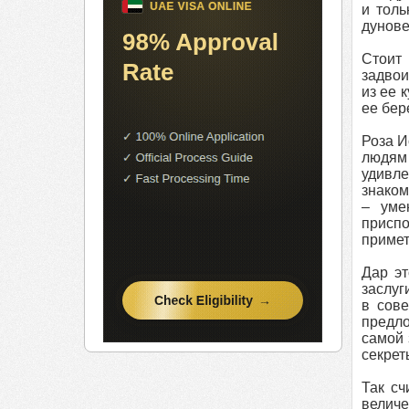
и толь
дунове
Стоит 
задвои
из ее 
ее бер
Роза И
людям
удивле
знаком
– уме
присп
приме
Дар эт
заслуг
в сове
предло
самой 
секрет
Так сч
величе