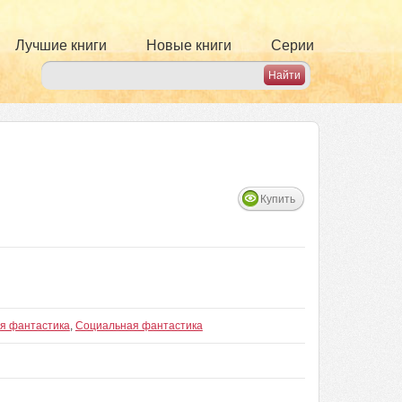
Лучшие книги
Новые книги
Серии
Купить
ая фантастика
,
Социальная фантастика