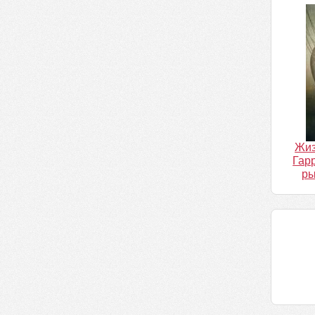
Жиз
Гар
ры