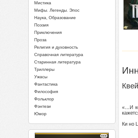
Мистика
Мифы. Легенды. Эпос
Наука, Образование
Поэзия
Приключения
Проза
Религия и духовность
Справочная литература
Старинная литература
Инн
Триллеры
Ужасы
Фантастика
Квей
Философия
Фольклор
Фэнтези
«…И ко
кажетс
Юмор
Ки но 