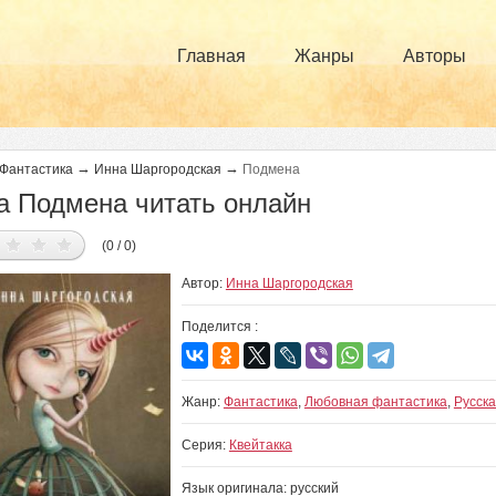
Главная
Жанры
Авторы
→
→
Фантастика
Инна Шаргородская
Подмена
а Подмена читать онлайн
(0 / 0)
Автор:
Инна Шаргородская
Поделится :
Жанр:
Фантастика
,
Любовная фантастика
,
Русск
Серия:
Квейтакка
Язык оригинала: русский