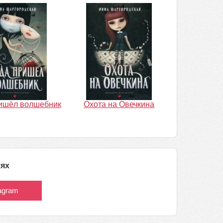
ришёл волшебник
Охота на Овечкина
тях
tagram