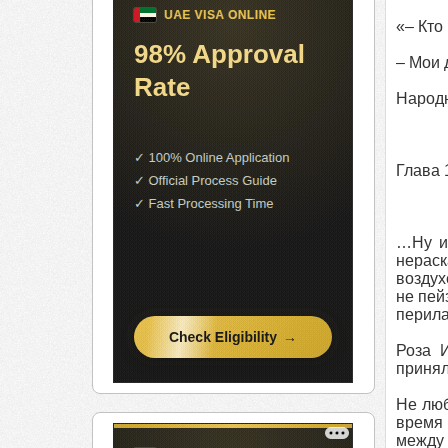
«– Кто
– Мои 
Народ
Глава 
…Ну и 
нераск
воздух
не пей
перила
Роза 
принял
Не люб
время 
между 