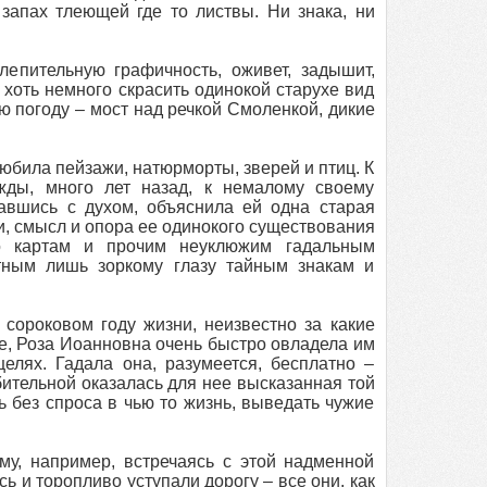
 запах тлеющей где то листвы. Ни знака, ни
лепительную графичность, оживет, задышит,
хоть немного скрасить одинокой старухе вид
ю погоду – мост над речкой Смоленкой, дикие
била пейзажи, натюрморты, зверей и птиц. К
ды, много лет назад, к немалому своему
равшись с духом, объяснила ей одна старая
ни, смысл и опора ее одинокого существования
о картам и прочим неуклюжим гадальным
тным лишь зоркому глазу тайным знакам и
сороковом году жизни, неизвестно за какие
нье, Роза Иоанновна очень быстро овладела им
елях. Гадала она, разумеется, бесплатно –
ительной оказалась для нее высказанная той
ь без спроса в чью то жизнь, выведать чужие
ому, например, встречаясь с этой надменной
ь и торопливо уступали дорогу – все они, как