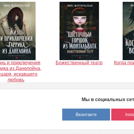
нь и приключения
Божественный театр
Когда п
рика из Данелойна,
царя, искавшего
любовь
Мы в социальных се
Вконтакте
Ins