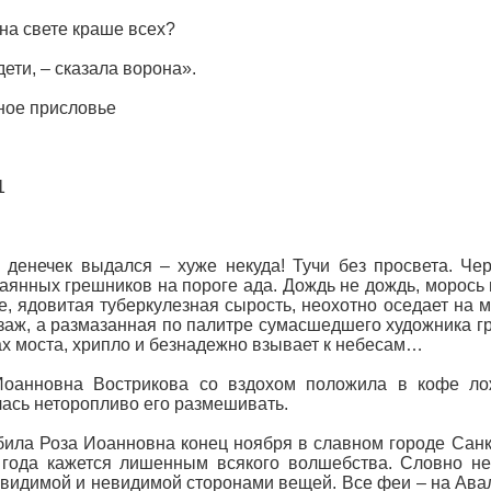
 на свете краше всех?
дети, – сказала ворона».
ное присловье
1
денечек выдался – хуже некуда! Тучи без просвета. Чер
аянных грешников на пороге ада. Дождь не дождь, морось 
е, ядовитая туберкулезная сырость, неохотно оседает на 
заж, а размазанная по палитре сумасшедшего художника гр
х моста, хрипло и безнадежно взывает к небесам…
Иоанновна Вострикова со вздохом положила в кофе лож
ась неторопливо его размешивать.
ила Роза Иоанновна конец ноября в славном городе Санкт 
года кажется лишенным всякого волшебства. Словно не 
видимой и невидимой сторонами вещей. Все феи – на Авало