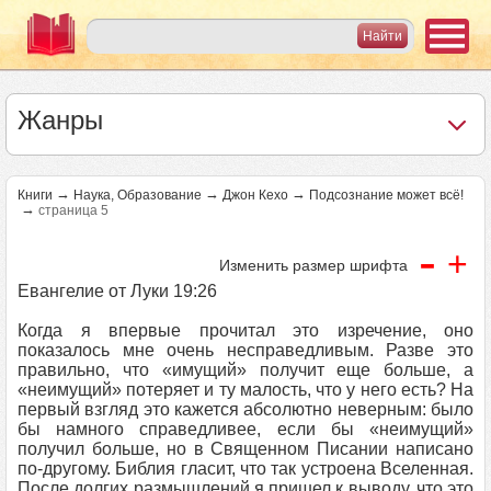
Жанры
→
→
→
Книги
Наука, Образование
Джон Кехо
Подсознание может всё!
→
страница 5
-
+
Изменить размер шрифта
Евангелие от Луки 19:26
Когда я впервые прочитал это изречение, оно
показалось мне очень несправедливым. Разве это
правильно, что «имущий» получит еще больше, а
«неимущий» потеряет и ту малость, что у него есть? На
первый взгляд это кажется абсолютно неверным: было
бы намного справедливее, если бы «неимущий»
получил больше, но в Священном Писании написано
по-другому. Библия гласит, что так устроена Вселенная.
После долгих размышлений я пришел к выводу, что это