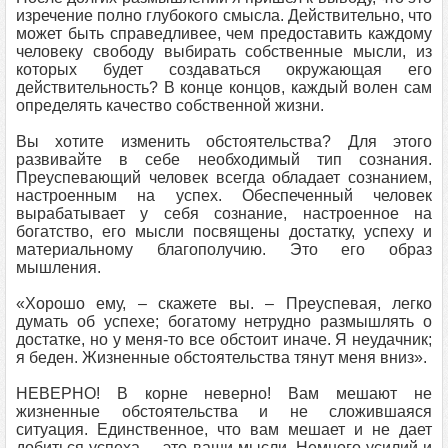
изречение полно глубокого смысла. Действительно, что
может быть справедливее, чем предоставить каждому
человеку свободу выбирать собственные мысли, из
которых будет создаваться окружающая его
действительность? В конце концов, каждый волен сам
определять качество собственной жизни.
Вы хотите изменить обстоятельства? Для этого
развивайте в себе необходимый тип сознания.
Преуспевающий человек всегда обладает сознанием,
настроенным на успех. Обеспеченный человек
вырабатывает у себя сознание, настроенное на
богатство, его мысли посвящены достатку, успеху и
материальному благополучию. Это его образ
мышления.
«Хорошо ему, – скажете вы. – Преуспевая, легко
думать об успехе; богатому нетрудно размышлять о
достатке, но у меня-то все обстоит иначе. Я неудачник;
я беден. Жизненные обстоятельства тянут меня вниз».
НЕВЕРНО! В корне неверно! Вам мешают не
жизненные обстоятельства и не сложившаяся
ситуация. Единственное, что вам мешает и не дает
добиться успеха, – это ваши мысли. Немного усилий и