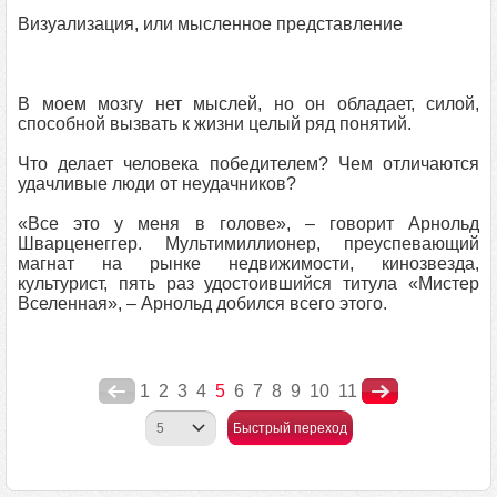
Визуализация, или мысленное представление
В моем мозгу нет мыслей, но он обладает, силой,
способной вызвать к жизни целый ряд понятий.
Что делает человека победителем? Чем отличаются
удачливые люди от неудачников?
«Все это у меня в голове», – говорит Арнольд
Шварценеггер. Мультимиллионер, преуспевающий
магнат на рынке недвижимости, кинозвезда,
культурист, пять раз удостоившийся титула «Мистер
Вселенная», – Арнольд добился всего этого.
1
2
3
4
5
6
7
8
9
10
11
Быстрый переход