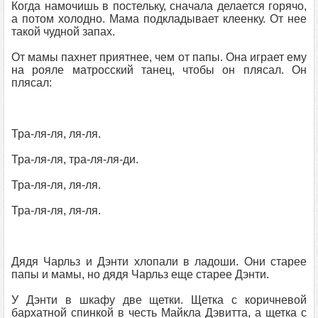
Когда намочишь в постельку, сначала делается горячо,
а потом холодно. Мама подкладывает клеенку. От нее
такой чудной запах.
От мамы пахнет приятнее, чем от папы. Она играет ему
на рояле матросский танец, чтобы он плясал. Он
плясал:
Тра-ля-ля, ля-ля.
Тра-ля-ля, тра-ля-ля-ди.
Тра-ля-ля, ля-ля.
Тра-ля-ля, ля-ля.
Дядя Чарльз и Дэнти хлопали в ладоши. Они старее
папы и мамы, но дядя Чарльз еще старее Дэнти.
У Дэнти в шкафу две щетки. Щетка с коричневой
бархатной спинкой в честь Майкла Дэвитта, а щетка с