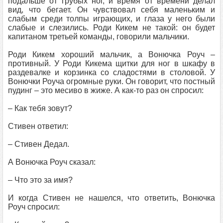
подальше от грубых ног, и время от времени делал
вид, что бегает. Он чувствовал себя маленьким и
слабым среди толпы играющих, и глаза у него были
слабые и слезились. Роди Кикем не такой: он будет
капитаном третьей команды, говорили мальчики.
Роди Кикем хороший мальчик, а Вонючка Роуч –
противный. У Роди Кикема щитки для ног в шкафу в
раздевалке и корзинка со сладостями в столовой. У
Вонючки Роуча огромные руки. Он говорит, что постный
пудинг – это месиво в жиже. А как-то раз он спросил:
– Как тебя зовут?
Стивен ответил:
– Стивен Дедал.
А Вонючка Роуч сказал:
– Что это за имя?
И когда Стивен не нашелся, что ответить, Вонючка
Роуч спросил: