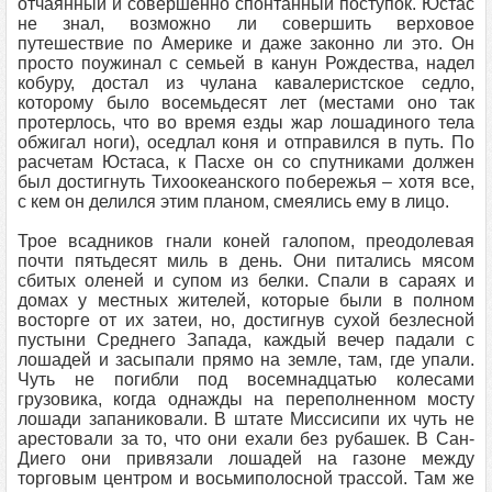
отчаянный и совершенно спонтанный поступок. Юстас
не знал, возможно ли совершить верховое
путешествие по Америке и даже законно ли это. Он
просто поужинал с семьей в канун Рождества, надел
кобуру, достал из чулана кавалеристское седло,
которому было восемьдесят лет (местами оно так
протерлось, что во время езды жар лошадиного тела
обжигал ноги), оседлал коня и отправился в путь. По
расчетам Юстаса, к Пасхе он со спутниками должен
был достигнуть Тихоокеанского побережья – хотя все,
с кем он делился этим планом, смеялись ему в лицо.
Трое всадников гнали коней галопом, преодолевая
почти пятьдесят миль в день. Они питались мясом
сбитых оленей и супом из белки. Спали в сараях и
домах у местных жителей, которые были в полном
восторге от их затеи, но, достигнув сухой безлесной
пустыни Среднего Запада, каждый вечер падали с
лошадей и засыпали прямо на земле, там, где упали.
Чуть не погибли под восемнадцатью колесами
грузовика, когда однажды на переполненном мосту
лошади запаниковали. В штате Миссисипи их чуть не
арестовали за то, что они ехали без рубашек. В Сан-
Диего они привязали лошадей на газоне между
торговым центром и восьмиполосной трассой. Там же