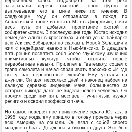
деревянном каноэ. Водовороты на этой реке
засасывали дерево высотой сорок футов и
выплевывали его в миле ниже по течению. В
следующем году он отправился в поход по
Аппалачской тропе из штата Мэн в Джорджию; почти
весь путь он добывал пропитание охотой и
собирательством. В последующие годы Юстас исходил
немецкие Альпы в кроссовках и обогнул на байдарке
всю Аляску. Взбирался по скалам в Новой Зеландии и
жил с индейцами навахо в Нью-Мексико. В двадцать
пять решил посвятить себя более глубокому изучению
примитивных культур, чтобы освоить новые
первобытные навыки. Прилетел в Гватемалу, сошел с
трапа самолета и начал спрашивать прохожих: «И где
тут у вас первобытные люди?» Ему указали на
джунгли. Он шел несколько дней и наконец набрел на
далекую деревню индейцев майя, большинство из
которых никогда даже не видели белого человека. Он
прожил среди них пять месяцев – учил язык, изучал
религию и освоил профессию ткача.
Но самое невероятное приключение ждало Юстаса в
1995 году, когда ему пришло в голову проехать через
всю Америку на лошади. Он взял с собой своего
младшего брата Джадсона и близкого друга. Это был