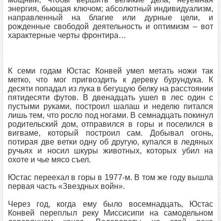
энергия, бьющая ключом; абсолютный индивидуализм,
направленный на благие или дурные цели, и
рожденные свободой деятельность и оптимизм – вот
характерные черты фронтира…
К семи годам Юстас Конвей умел метать ножи так
метко, что мог пригвоздить к дереву бурундука. К
десяти попадал из лука в бегущую белку на расстоянии
пятидесяти футов. В двенадцать ушел в лес один с
пустыми руками, построил шалаш и неделю питался
лишь тем, что росло под ногами. В семнадцать покинул
родительский дом, отправился в горы и поселился в
вигваме, который построил сам. Добывал огонь,
потирая две ветки одну об другую, купался в ледяных
ручьях и носил шкуры животных, которых убил на
охоте и чье мясо съел.
Юстас переехал в горы в 1977-м. В том же году вышла
первая часть «Звездных войн».
Через год, когда ему было восемнадцать, Юстас
Конвей переплыл реку Миссисипи на самодельном