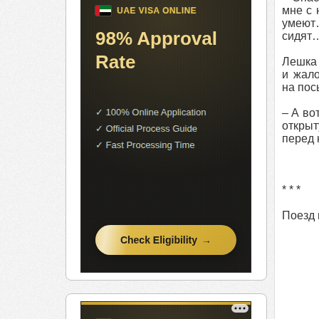
мне с 
умеют…
сидят
Лешка
и жало
на пос
– А во
открыт
перед 
* * *
Поезд 