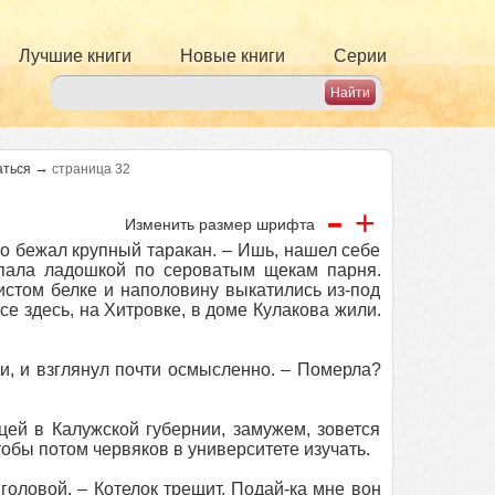
Лучшие книги
Новые книги
Серии
→
аться
страница 32
-
+
Изменить размер шрифта
то бежал крупный таракан. – Ишь, нашел себе
опала ладошкой по сероватым щекам парня.
стом белке и наполовину выкатились из-под
е здесь, на Хитровке, в доме Кулакова жили.
ки, и взглянул почти осмысленно. – Померла?
ей в Калужской губернии, замужем, зовется
тобы потом червяков в университете изучать.
головой. – Котелок трещит. Подай-ка мне вон