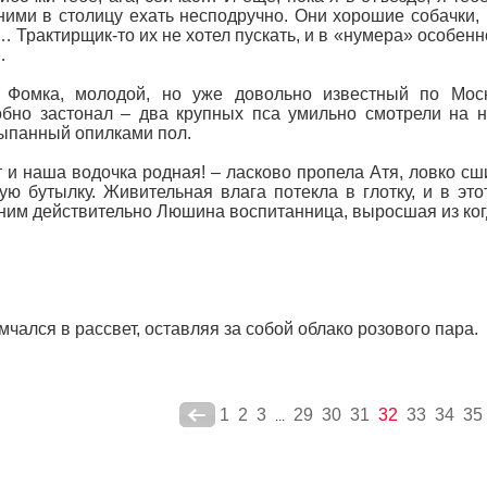
ними в столицу ехать несподручно. Они хорошие собачки,
 Трактирщик-то их не хотел пускать, и в «нумера» особенн
…
 Фомка, молодой, но уже довольно известный по Моск
бно застонал – два крупных пса умильно смотрели на н
ыпанный опилками пол.
т и наша водочка родная! – ласково пропела Атя, ловко сш
ую бутылку. Живительная влага потекла в глотку, и в это
ним действительно Люшина воспитанница, выросшая из ког
мчался в рассвет, оставляя за собой облако розового пара.
1
2
3
29
30
31
32
33
34
35
...