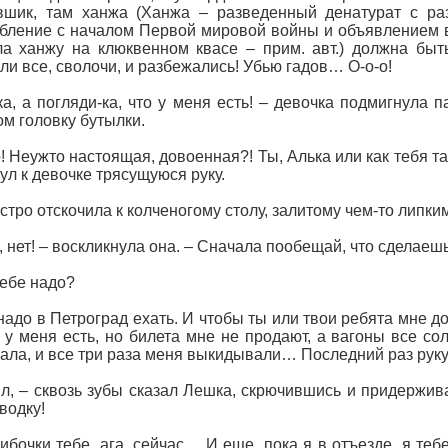
овшик, там ханжа (Ханжа – разведенный денатурат с р
бление с началом Первой мировой войны и объявлением в
а ханжу на клюквенном квасе – прим. авт.) должна быт
и все, сволочи, и разбежались! Убью гадов… О-о-о!
а, а погляди-ка, что у меня есть! – девочка подмигнула 
ом головку бутылки.
о! Неужто настоящая, довоенная?! Ты, Алька или как тебя т
ул к девочке трясущуюся руку.
стро отскочила к колченогому столу, залитому чем-то липким
э, нет! – воскликнула она. – Сначала пообещай, что сделаешь
тебе надо?
надо в Петроград ехать. И чтобы ты или твои ребята мне до
 у меня есть, но билета мне не продают, а вагоны все со
ала, и все три раза меня выкидывали… Последний раз руку
л, – сквозь зубы сказал Лешка, скрючившись и придержив
водку!
ибочки тебе, ага, сейчас… И еще, пока я в отъезде, я теб