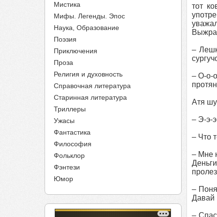
Мистика
тот к
употре
Мифы. Легенды. Эпос
уважал
Наука, Образование
Выжрал
Поэзия
– Лешк
Приключения
сургуч
Проза
Религия и духовность
– О-о-
протян
Справочная литература
Старинная литература
Атя шу
Триллеры
– Э-э-
Ужасы
Фантастика
– Что 
Философия
– Мне 
Фольклор
Деньги
Фэнтези
пролез
Юмор
– Поня
Давай 
– Спас