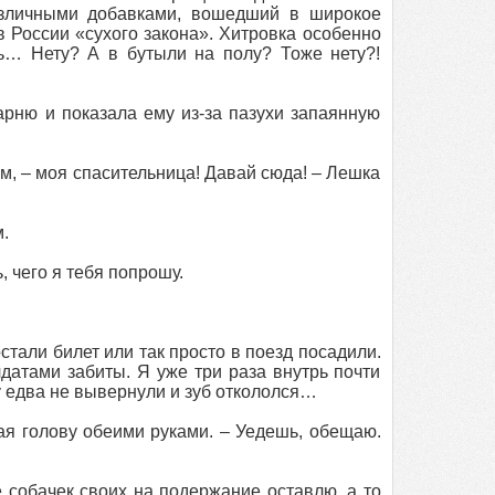
азличными добавками, вошедший в широкое
 России «сухого закона». Хитровка особенно
ь… Нету? А в бутыли на полу? Тоже нету?!
парню и показала ему из-за пазухи запаянную
ам, – моя спасительница! Давай сюда! – Лешка
.
, чего я тебя попрошу.
стали билет или так просто в поезд посадили.
лдатами забиты. Я уже три раза внутрь почти
 едва не вывернули и зуб откололся…
ая голову обеими руками. – Уедешь, обещаю.
е собачек своих на подержание оставлю, а то