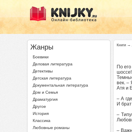
→
Жанры
Книги
Боевики
Деловая литература
По его
Детективы
шоссе
Темные
Детская литература
век. –
Документальная литература
Атя и 
Дом и Семья
– А гд
Драматургия
И брат
Другое
История
– Типу
Любовь
Классика
Любовные романы
– Важн