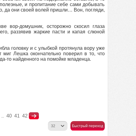
 полезные, и пропитание себе сами добывать
о, да они своей волей пришли… Вон, погляди,
ве вор-домушник, осторожно скосил глаза
его, раззявив жаркие пасти и капая слюной
ибла головку и с улыбкой протянула вору уже
т миг Лешка окончательно поверил в то, что
да-то найденного на помойке младенца.
40
41
42
...
Быстрый переход