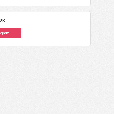
тях
tagram