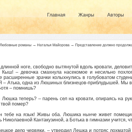
Главная
Жанры
Авторы
→
→
Любовные романы
Наталья Майорова
Представление должно продолж
 длинной ноге, свободно вытянутой вдоль кровати, делови
! Кыш! – девочка смахнула насекомое и несильно похл
 расширенные зрачки колыхнулись в голубоватом студени
 Я – Атька, одна из Люшиных близнецов-приблудышей. Мы вс
Ботя – помнишь?
е Люшка теперь? – парень сел на кровати, опираясь на ру
 твой помер?
н тебе на язык! Живы оба. Люшика нынче живет помещиц
 Николаевной Кантакузиной, а Ботька в гимназии учится, ч
ецкое дело червяки, – утвердил Лешка и потряс лохматой 