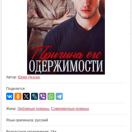
Автор:
Юлия Резник
Поделится :
Жанр:
Любовные романы
,
Современные романы
Язык оригинала: русский
Возрастное ограничение: 18+