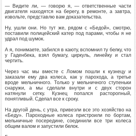
— Видите ли, — говорю я, — ответственные части
двигателя находятся на берегу, в ремонте, а завтра,
извольте, представлю вам доказательства.
Ну, ушли они. Но тут же, рядом с «Бедой», смотрю,
поставили полицейский катер под парами, чтобы я не
удрал под шумок.
А я, понимаете, забился в каюту, вспомнил ту белку, что
у Гаденбека, взял бумагу, циркуль, линейку и стал
чертить.
Через час мы вместе с Ломом пошли к кузнецу и
заказали ему два колеса, как у парохода, а третье
вроде мельничного. Только у мельничного ступеньки
снаружи, а мы сделали внутри и с двух сторон
натянули сетку. Кузнец попался расторопный,
понятливый. Сделал все к сроку.
На другой день, с утра, привезли все это хозяйство на
«Беду». Пароходные колеса пристроили по бортам,
мельничные посередине, соединили все три колеса
общим валом и запустили белок.