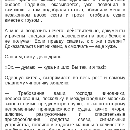
оборот. Гаденбек, оказывается, уже позвонил в
таможню, а там подобрали статью, обвинили меня в
незаконном ввозе скота и грозят отобрать судно
вместе с грузом…
А мне и возразить нечего: действительно, документы
утрачены, специального разрешения на ввоз белок я
не получал. Если правду сказать, кто же поверит?
Доказательств нет никаких, а смолчать — еще хуже.
Словом, вижу: дело дрянь.
«Эх, — думаю, — куда ни шло! Вы так, и я так!»
Одернул китель, выпрямился во весь рост и самому
главному чиновнику заявляю:
— Требования ваши, господа чиновники,
необоснованны, поскольку в международных морских
законах прямо предусмотрен пункт, согласно которому
непременные принадлежности судна, как-то: якоря,
шлюпки, разгрузочные и спасательные
приспособления, средства связи, сигнальные
устройства, топливо и ходовые машины в количестве,
необходимом для безопасного плавания, никакими