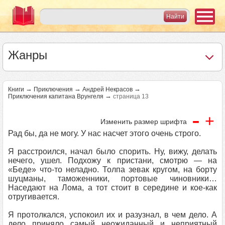
Жанры
→
→
→
Книги
Приключения
Андрей Некрасов
→
Приключения капитана Врунгеля
страница 13
-
+
Изменить размер шрифта
Рад бы, да не могу. У нас насчет этого очень строго.
Я расстроился, начал было спорить. Ну, вижу, делать
нечего, ушел. Подхожу к пристани, смотрю — на
«Беде» что-то неладно. Толпа зевак кругом, на борту
шуцманы, таможенники, портовые чиновники…
Наседают на Лома, а тот стоит в середине и кое-как
отругивается.
Я протолкался, успокоил их и разузнал, в чем дело. А
дело приняло самый неожиданный и неприятный