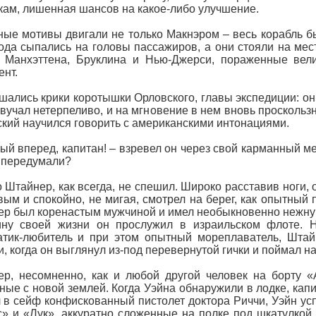
кам, лишенная шансов на какое-либо улучшение.
ые мотивы двигали не только Макнэром – весь корабль б
да сыпались на головы пассажиров, а они стояли на мес
а Манхэттена, Бруклина и Нью-Джерси, пораженные вел
ент.
ались крики коротышки Орловского, главы экспедиции: он 
звучал нетерпеливо, и на мгновение в нем вновь проскольз
кий научился говорить с американскими интонациями.
ый вперед, капитан! – взревел он через свой карманный м
 передумали?
 Штайнер, как всегда, не спешил. Широко расставив ноги, 
вым и спокойно, не мигая, смотрел на берег, как опытный
р был коренастым мужчиной и имел необыкновенно нежную к
ину своей жизни он прослужил в израильском флоте. Н
тик-любитель и при этом опытный мореплаватель, Штай
и, когда он выглянул из-под перевернутой гички и поймал 
р, несомненно, как и любой другой человек на борту 
ные с новой землей. Когда Уэйна обнаружили в лодке, капит
 в сейф конфискованный пистолет доктора Риччи, Уэйн ус
» и «Лук», аккуратно сложенные на полке под шкатулкой