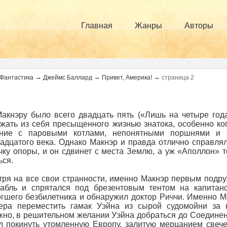
Главная
Жанры
Авторы
→
→
→
Фантастика
Джеймс Баллард
Привет, Америка!
страница 2
акнэру было всего двадцать пять («Лишь на четыре год
жать из себя пресыщенного жизнью знатока, особенно к
ение с паровыми котлами, непонятными поршнями и 
адцатого века. Однако Макнэр и правда отлично справлялс
чку опоры, и он сдвинет с места Землю, а уж «Аполлон» 
ься.
ря на все свои странности, именно Макнэр первым подру
рабль и спрятался под брезентовым тентом на капитан
гшего безбилетника и обнаружил доктор Риччи. Именно Ма
ера переместить гамак Уэйна из сырой судомойни за 
но, в решительном желании Уэйна добраться до Соединен
 покинуть утомленную Европу, залитую мерцанием свече