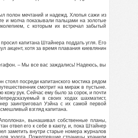
ыл полон мечтаний и надежд. Хлопья сажи из
те и молча показывали пальцами на золотые
иколепием, с которым их встречал забытый
просил капитана Штайнера поддать угля. Его
нул акцент, хотя за время плавания киевлянин
егафон. – Мы все вас заждались! Надеюсь, вы
он стоял посреди капитанского мостика рядом
 путешественник смотрит на мираж в пустыне.
ожу рук. Сейчас ему было за сорок, и почти
епредсказуемый в своих ходах шахматист,
нер заинтриговал Уэйна с их самой первой
насмешливый взгляд капитана.
«Аполлона», вынашивал собственные планы,
ан отвел его к себе в каюту, и, пока Штайнер
пел заметить внутри старые номера журналов
 для золота. Пожелтевшие страницы хранили