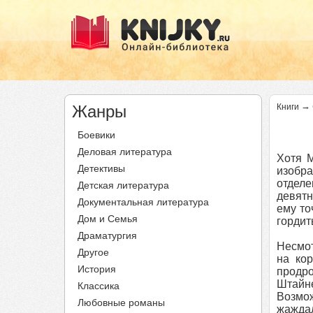
→
Жанры
Книги
Боевики
Деловая литература
Хотя М
Детективы
изобра
отдел
Детская литература
девятн
Документальная литература
ему то
Дом и Семья
гордит
Драматургия
Несмот
Другое
на ко
История
продро
Штайн
Классика
Возмож
Любовные романы
жаждал