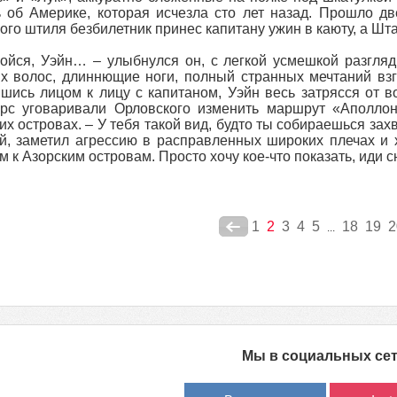
 об Америке, которая исчезла сто лет назад. Прошло дв
ого штиля безбилетник принес капитану ужин в каюту, а Шт
ойся, Уэйн… – улыбнулся он, с легкой усмешкой разгля
х волос, длиннющие ноги, полный странных мечтаний вз
шись лицом к лицу с капитаном, Уэйн весь затрясся от 
рс уговаривали Орловского изменить маршрут «Аполлон
их островах. – У тебя такой вид, будто ты собираешься зах
й, заметил агрессию в расправленных широких плечах и 
м к Азорским островам. Просто хочу кое-что показать, иди с
1
2
3
4
5
18
19
2
...
Мы в социальных се