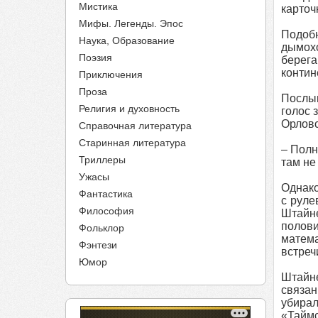
Мистика
карточ
Мифы. Легенды. Эпос
Подобн
Наука, Образование
дымохо
Поэзия
берег
контин
Приключения
Проза
Послыш
Религия и духовность
голос 
Орловс
Справочная литература
Старинная литература
– Полн
Триллеры
там не
Ужасы
Однако
Фантастика
с руле
Философия
Штайне
полов
Фольклор
матема
Фэнтези
встреч
Юмор
Штайне
связан
убирал
«Таймс