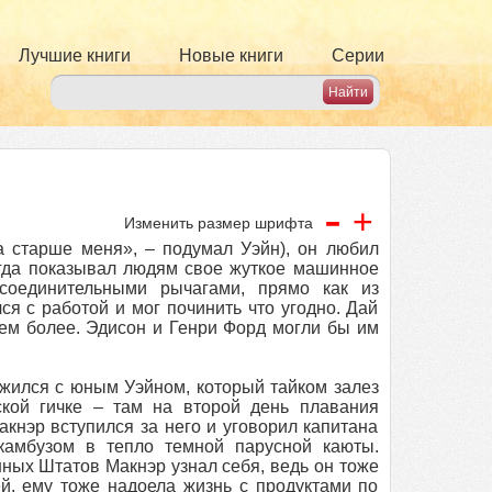
Лучшие книги
Новые книги
Серии
-
+
Изменить размер шрифта
а старше меня», – подумал Уэйн), он любил
огда показывал людям свое жуткое машинное
соединительными рычагами, прямо как из
я с работой и мог починить что угодно. Дай
тем более. Эдисон и Генри Форд могли бы им
жился с юным Уэйном, который тайком залез
ской гичке – там на второй день плавания
кнэр вступился за него и уговорил капитана
камбузом в тепло темной парусной каюты.
ных Штатов Макнэр узнал себя, ведь он тоже
й, ему тоже надоела жизнь с продуктами по