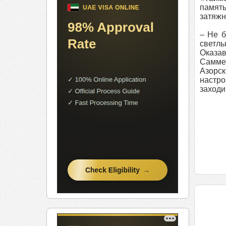
память
затяжн
– Не б
светлы
Оказав
Самме
Азорск
настро
заходи