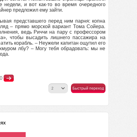
е недели, и вот как-то во время очередного
айнер предложил ему зайти.
дывая представшего перед ним парня: копна
гляд – прямо морской вариант Тома Сойера.
волнения, ведь Риччи на пару с профессором
а», чтобы высадить лишнего пассажира на
ватить корабль. – Неужели капитан ощутил его
хмуром лбу? – Могу тебя обрадовать: мы не
юда.
0
Быстрый переход
тях