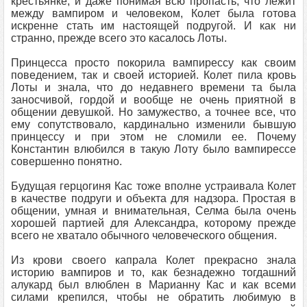
крестьянке, и даже понимая всю пропасть, что лежит
между вампиром и человеком, Колет была готова
искренне стать им настоящей подругой. И как ни
странно, прежде всего это касалось Лоты.
Принцесса просто покорила вампирессу как своим
поведением, так и своей историей. Колет пила кровь
Лоты и знала, что до недавнего времени та была
заносчивой, гордой и вообще не очень приятной в
общении девушкой. Но замужество, а точнее все, что
ему сопутствовало, кардинально изменили бывшую
принцессу и при этом не сломили ее. Почему
Константин влюбился в такую Лоту было вампирессе
совершенно понятно.
Будущая герцогиня Кас тоже вполне устраивала Колет
в качестве подруги и объекта для надзора. Простая в
общении, умная и внимательная, Селма была очень
хорошей партией для Александра, которому прежде
всего не хватало обычного человеческого общения.
Из крови своего капрала Колет прекрасно знала
историю вампиров и то, как безнадежно тогдашний
алукард был влюблен в Марианну Кас и как всеми
силами крепился, чтобы не обратить любимую в