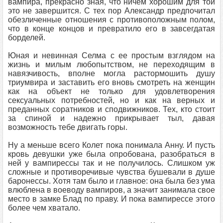
вампира, прекрасно зная, что ничем хорошим для той
это не завершится. С тех пор Александр предпочитал
обезличенные отношения с противоположным полом,
что в конце концов и превратило его в завсегдатая
борделей.
Юная и невинная Селма с ее простым взглядом на
жизнь и милым любопытством, не переходящим в
навязчивость, вполне могла растормошить душу
триумвира и заставить его вновь смотреть на женщин
как на объект не только для удовлетворения
сексуальных потребностей, но и как на верных и
преданных соратников и сподвижников. Тех, кто стоит
за спиной и надежно прикрывает тыл, давая
возможность тебе двигать горы.
Ну а меньше всего Колет пока понимала Анну. И пусть
кровь девушки уже была опробована, разобраться в
ней у вампирессы так и не получилось. Слишком уж
сложные и противоречивые чувства бушевали в душе
баронессы. Хотя там было и главное: она была без ума
влюблена в воеводу вампиров, а значит занимала свое
место в замке Блад по праву. И пока вампирессе этого
более чем хватало.