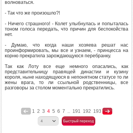
волноваться.
- Так что же произошло?!
- Ничего страшного! - Колет улыбнулась и попыталась
тоном голоса передать, что причин для беспокойства
нет.
- Думаю, что когда наши хозяева решат нас
проинформировать, мы все и узнаем, - принцесса на
корню прекратила зарождающуюся перебранку.
Так как Лоту все еще немного опасались, как
представительницу правящей династии и кузину
короля, ныне находящуюся в непонятном статусе то ли
жены врага, то ли ссыльной родственницы, все
разговоры за столом моментально прекратились.
1
2
3
4
5
6
7
191
192
193
...
Быстрый переход