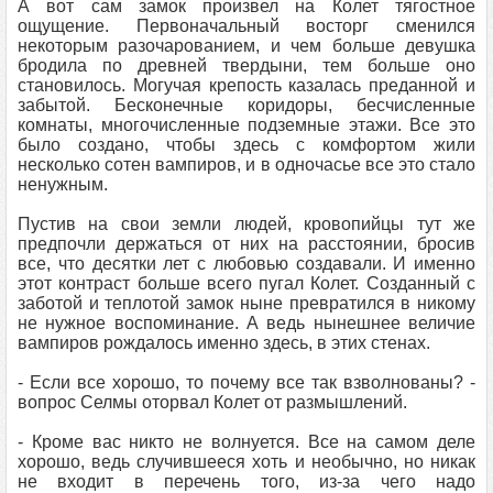
А вот сам замок произвел на Колет тягостное
ощущение. Первоначальный восторг сменился
некоторым разочарованием, и чем больше девушка
бродила по древней твердыни, тем больше оно
становилось. Могучая крепость казалась преданной и
забытой. Бесконечные коридоры, бесчисленные
комнаты, многочисленные подземные этажи. Все это
было создано, чтобы здесь с комфортом жили
несколько сотен вампиров, и в одночасье все это стало
ненужным.
Пустив на свои земли людей, кровопийцы тут же
предпочли держаться от них на расстоянии, бросив
все, что десятки лет с любовью создавали. И именно
этот контраст больше всего пугал Колет. Созданный с
заботой и теплотой замок ныне превратился в никому
не нужное воспоминание. А ведь нынешнее величие
вампиров рождалось именно здесь, в этих стенах.
- Если все хорошо, то почему все так взволнованы? -
вопрос Селмы оторвал Колет от размышлений.
- Кроме вас никто не волнуется. Все на самом деле
хорошо, ведь случившееся хоть и необычно, но никак
не входит в перечень того, из-за чего надо