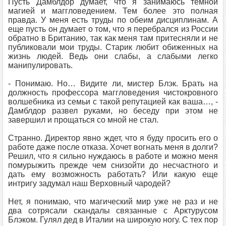
Пусть Дамблдор думает, что я занимаюсь темной
магией и маггловедением. Тем более это полная
правда. У меня есть труды по обеим дисциплинам. А
еще пусть он думает о том, что я перебрался из России
обратно в Британию, так как меня там притесняли и не
публиковали мои труды. Старик любит обиженных на
жизнь людей. Ведь они слабы, а слабыми легко
манипулировать.
- Понимаю. Но… Видите ли, мистер Блэк. Брать на
должность профессора маггловедения чистокровного
волшебника из семьи с такой репутацией как ваша…, -
Дамблдор развел руками, но беседу при этом не
завершил и прощаться со мной не стал.
Странно. Директор явно ждет, что я буду просить его о
работе даже после отказа. Хочет вогнать меня в долги?
Решил, что я сильно нуждаюсь в работе и можно меня
помурыжить прежде чем снизойти до несчастного и
дать ему возможность работать? Или какую еще
интригу задумал наш Верховный чародей?
Нет, я понимаю, что магический мир уже не раз и не
два сотрясали скандалы связанные с Арктурусом
Блэком. Гулял дед в Италии на широкую ногу. С тех пор