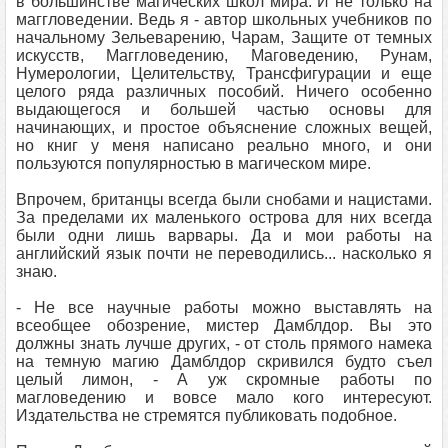
в большинстве магических школ мира. И не только на
маггловедении. Ведь я - автор школьных учебников по
начальному Зельеварению, Чарам, Защите от темных
искусств, Маггловедению, Маговедению, Рунам,
Нумерологии, Целительству, Трансфигурации и еще
целого ряда различных пособий. Ничего особенно
выдающегося и большей частью основы для
начинающих, и простое объяснение сложных вещей,
но книг у меня написано реально много, и они
пользуются популярностью в магическом мире.
Впрочем, британцы всегда были снобами и нацистами.
За пределами их маленького острова для них всегда
были одни лишь варвары. Да и мои работы на
английский язык почти не переводились... насколько я
знаю.
- Не все научные работы можно выставлять на
всеобщее обозрение, мистер Дамблдор. Вы это
должны знать лучше других, - от столь прямого намека
на темную магию Дамблдор скривился будто съел
целый лимон, - А уж скромные работы по
магловедению и вовсе мало кого интересуют.
Издательства не стремятся публиковать подобное.