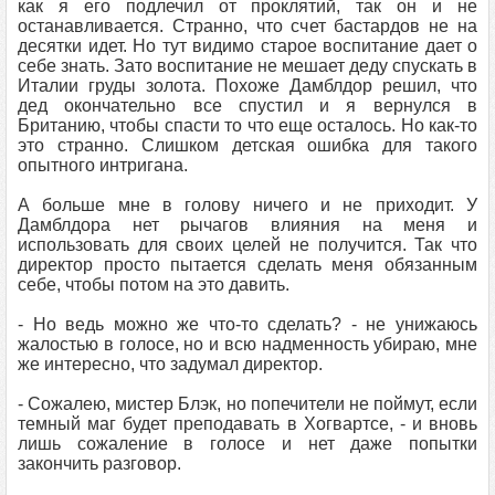
как я его подлечил от проклятий, так он и не
останавливается. Странно, что счет бастардов не на
десятки идет. Но тут видимо старое воспитание дает о
себе знать. Зато воспитание не мешает деду спускать в
Италии груды золота. Похоже Дамблдор решил, что
дед окончательно все спустил и я вернулся в
Британию, чтобы спасти то что еще осталось. Но как-то
это странно. Слишком детская ошибка для такого
опытного интригана.
А больше мне в голову ничего и не приходит. У
Дамблдора нет рычагов влияния на меня и
использовать для своих целей не получится. Так что
директор просто пытается сделать меня обязанным
себе, чтобы потом на это давить.
- Но ведь можно же что-то сделать? - не унижаюсь
жалостью в голосе, но и всю надменность убираю, мне
же интересно, что задумал директор.
- Сожалею, мистер Блэк, но попечители не поймут, если
темный маг будет преподавать в Хогвартсе, - и вновь
лишь сожаление в голосе и нет даже попытки
закончить разговор.