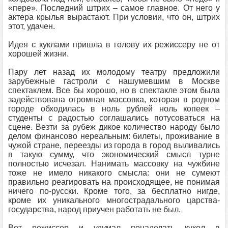
«пере». Последний штрих – самое главное. От него у
актера крылья вырастают. При условии, что он, штрих
этот, удачен.
Идея с куклами пришла в голову их режиссеру не от
хорошей жизни.
Пару лет назад их молодому театру предложили
зарубежные гастроли с нашумевшим в Москве
спектаклем. Все бы хорошо, но в спектакле этом была
задействована огромная массовка, которая в родном
городе обходилась в ноль рублей ноль копеек –
студенты с радостью соглашались потусоваться на
сцене. Везти за рубеж дикое количество народу было
делом финансово нереальным: билеты, проживание в
чужой стране, переезды из города в город выливались
в такую сумму, что экономический смысл турне
полностью исчезал. Нанимать массовку на чужбине
тоже не имело никакого смысла: они не сумеют
правильно реагировать на происходящее, не понимая
ничего по-русски. Кроме того, за бесплатно нигде,
кроме их уникального многострадального царства-
государства, народ приучен работать не был.
Вот режиссер и удумал понаделать кукол в