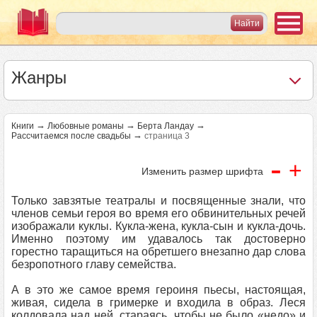
Жанры
→
→
→
Книги
Любовные романы
Берта Ландау
→
Рассчитаемся после свадьбы
страница 3
-
+
Изменить размер шрифта
Только завзятые театралы и посвященные знали, что
членов семьи героя во время его обвинительных речей
изображали куклы. Кукла-жена, кукла-сын и кукла-дочь.
Именно поэтому им удавалось так достоверно
горестно таращиться на обретшего внезапно дар слова
безропотного главу семейства.
А в это же самое время героиня пьесы, настоящая,
живая, сидела в гримерке и входила в образ. Леся
колдовала над ней, стараясь, чтобы не было «недо» и