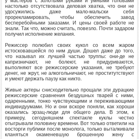
у мастеров с золотыми руками и умными головами
настолько отсутствовала деловая хватка, что они не
удосужились даже мало-мальски себя
прорекламировать, чтобы обеспечить завод
бесперебойными заказами. И цены своей работе не
знали. Так что, можно считать, повезло. Почти задаром
получил исполнение желания.
Режиссер полюбил своих кукол со всем жаром
истосковавшейся по ним души. Дошел даже до того,
что называл их лучшей частью труппы: они-де не
капризничают, не болеют, не придуриваются,
выполняют все режиссерские указания, не требуют
денег, не жрут, не алкогольничают, не проститутствуют
и умеют держать паузу как никто.
Живые актеры снисходительно прощали эти дурацкие
режиссерские сравнения бездушных тварей с ними,
одаренными, тонко чувствующими и переживающими
индивидуумами. Но и они вскоре поняли, как хороши
оказались эрзац-люди для общего дела. В этом, к
примеру, сегодняшнем спектакле куклы честно
отыгрывали половину времени. Вот только ответили на
восторги публики после монолога, только выталкивали
кланяться окаменевшую брошенную жену с