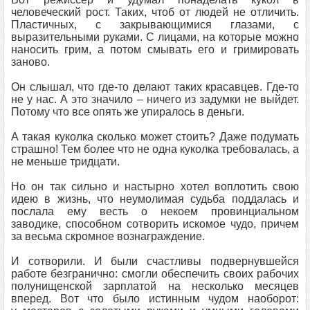
человеческий рост. Таких, чтоб от людей не отличить.
Пластичных, с закрывающимися глазами, с
выразительными руками. С лицами, на которые можно
наносить грим, а потом смывать его и гримировать
заново.
Он слышал, что где-то делают таких красавцев. Где-то
не у нас. А это значило – ничего из задумки не выйдет.
Потому что все опять же упиралось в деньги.
А такая куколка сколько может стоить? Даже подумать
страшно! Тем более что не одна куколка требовалась, а
не меньше тридцати.
Но он так сильно и настырно хотел воплотить свою
идею в жизнь, что неумолимая судьба поддалась и
послала ему весть о некоем провинциальном
заводике, способном сотворить искомое чудо, причем
за весьма скромное вознаграждение.
И сотворили. И были счастливы подвернувшейся
работе безгранично: смогли обеспечить своих рабочих
полунищенской зарплатой на несколько месяцев
вперед. Вот что было истинным чудом наоборот: