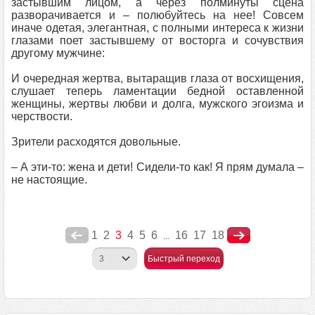
застывшим лицом, а через полминуты сцена
разворачивается и – полюбуйтесь на нее! Совсем
иначе одетая, элегантная, с полными интереса к жизни
глазами поет застывшему от восторга и сочувствия
другому мужчине:
И очередная жертва, вытаращив глаза от восхищения,
слушает теперь ламентации бедной оставленной
женщины, жертвы любви и долга, мужского эгоизма и
черствости.
Зрители расходятся довольные.
– А эти-то: жена и дети! Сидели-то как! Я прям думала –
не настоящие.
1
2
3
4
5
6
16
17
18
...
Быстрый переход