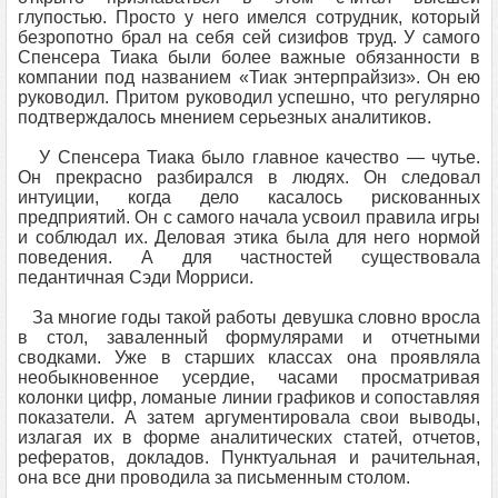
глупостью. Просто у него имелся сотрудник, который
безропотно брал на себя сей сизифов труд. У самого
Спенсера Тиака были более важные обязанности в
компании под названием «Тиак энтерпрайзиз». Он ею
руководил. Притом руководил успешно, что регулярно
подтверждалось мнением серьезных аналитиков.
У Спенсера Тиака было главное качество — чутье.
Он прекрасно разбирался в людях. Он следовал
интуиции, когда дело касалось рискованных
предприятий. Он с самого начала усвоил правила игры
и соблюдал их. Деловая этика была для него нормой
поведения. А для частностей существовала
педантичная Сэди Морриси.
За многие годы такой работы девушка словно вросла
в стол, заваленный формулярами и отчетными
сводками. Уже в старших классах она проявляла
необыкновенное усердие, часами просматривая
колонки цифр, ломаные линии графиков и сопоставляя
показатели. А затем аргументировала свои выводы,
излагая их в форме аналитических статей, отчетов,
рефератов, докладов. Пунктуальная и рачительная,
она все дни проводила за письменным столом.