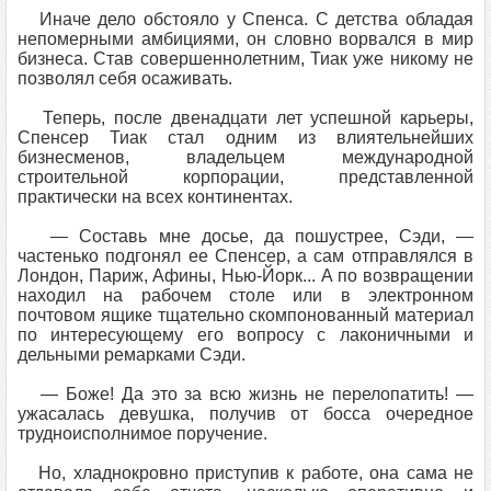
Иначе дело обстояло у Спенса. С детства обладая
непомерными амбициями, он словно ворвался в мир
бизнеса. Став совершеннолетним, Тиак уже никому не
позволял себя осаживать.
Теперь, после двенадцати лет успешной карьеры,
Спенсер Тиак стал одним из влиятельнейших
бизнесменов, владельцем международной
строительной корпорации, представленной
практически на всех континентах.
— Составь мне досье, да пошустрее, Сэди, —
частенько подгонял ее Спенсер, а сам отправлялся в
Лондон, Париж, Афины, Нью-Йорк... А по возвращении
находил на рабочем столе или в электронном
почтовом ящике тщательно скомпонованный материал
по интересующему его вопросу с лаконичными и
дельными ремарками Сэди.
— Боже! Да это за всю жизнь не перелопатить! —
ужасалась девушка, получив от босса очередное
трудноисполнимое поручение.
Но, хладнокровно приступив к работе, она сама не