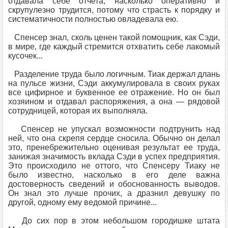
отдавала себе отчета, насколько оперативно и
скрупулезно трудится, потому что страсть к порядку и
систематичности полностью овладевала ею.
Спенсер знал, сколь ценен такой помощник, как Сэди,
в мире, где каждый стремится отхватить себе лакомый
кусочек...
Разделение труда было логичным. Тиак держал длань
на пульсе жизни, Сэди аккумулировала в своих руках
все цифирное и буквенное ее отражение. Но он был
хозяином и отдавал распоряжения, а она — рядовой
сотрудницей, которая их выполняла.
Спенсер не упускал возможности подтрунить над
ней, что она скрепя сердце сносила. Обычно он делал
это, пренебрежительно оценивая результат ее труда,
занижая значимость вклада Сэди в успех предприятия.
Это происходило не оттого, что Спенсеру Тиаку не
было известно, насколько в его деле важна
достоверность сведений и обоснованность выводов.
Он знал это лучше прочих, а дразнил девушку по
другой, одному ему ведомой причине...
До сих пор в этом небольшом городишке штата