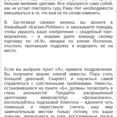
белыми мелкими цветами. Все образуется само собой,
как не устает повторять гуру Раму. Нет необходимости
вмешиваться в то, что вам не по силам изменить.
B. Застегивая смокинг жениха, вы звоните в
ближайший «Баскин-Роббинс» и заказываете помадку,
чтобы украсить ваше изобретение – свадебный торт-
мороженое, – и знаками даете команду своему
партнеру по «К-9», овчарке по кличке Волчонок,
отыскать пропавшую подружку и водворить ее на
место.
Если вы выбрали пункт «А», примите поздравления.
Вы получаете звание плохой невесты. Пора стать
большой девочкой, Скарлетт, и научиться самой
справляться с собственными проблемами. Невесты,
остановившиеся на пункте «Б», должны посмотреть в
глаза реальности! Продайте раскрашенный
цветочками микроавтобус «фольксваген»,
воспользуйтесь подсказкой Клинтона – вдохните чуть
поменьше и перестаньте считать наш мир
замечательным местом только потому, что ваши
поющие, держащиеся за руки, восторженные друзья