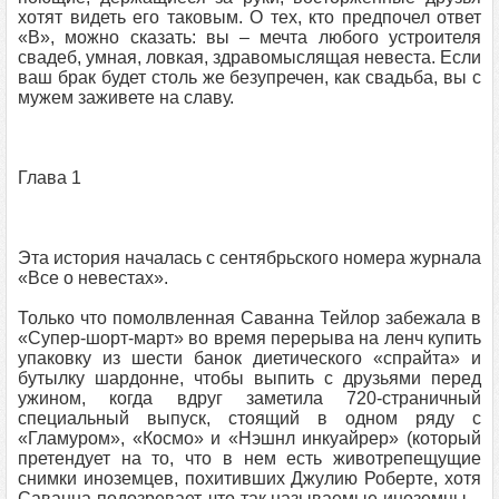
хотят видеть его таковым. О тех, кто предпочел ответ
«В», можно сказать: вы – мечта любого устроителя
свадеб, умная, ловкая, здравомыслящая невеста. Если
ваш брак будет столь же безупречен, как свадьба, вы с
мужем заживете на славу.
Глава 1
Эта история началась с сентябрьского номера журнала
«Все о невестах».
Только что помолвленная Саванна Тейлор забежала в
«Супер-шорт-март» во время перерыва на ленч купить
упаковку из шести банок диетического «спрайта» и
бутылку шардонне, чтобы выпить с друзьями перед
ужином, когда вдруг заметила 720-страничный
специальный выпуск, стоящий в одном ряду с
«Гламуром», «Космо» и «Нэшнл инкуайрер» (который
претендует на то, что в нем есть животрепещущие
снимки иноземцев, похитивших Джулию Роберте, хотя
Саванна подозревает, что так называемые иноземцы –