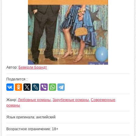
Автор:
Беверли Брандт
Поделится :
Жанр:
Любовные романы
,
Зарубежные романы
,
Современные
романы
Язык оригинала: английский
Возрастное ограничение: 18+