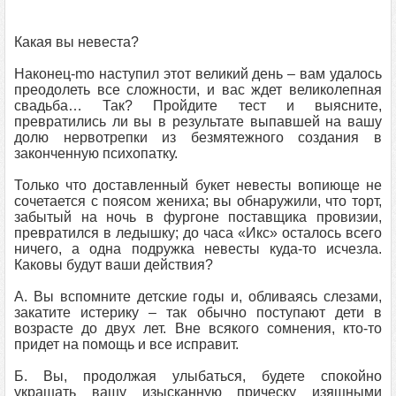
Какая вы невеста?
Наконец-mo наступил этот великий день – вам удалось
преодолеть все сложности, и вас ждет великолепная
свадьба… Так? Пройдите тест и выясните,
превратились ли вы в результате выпавшей на вашу
долю нервотрепки из безмятежного создания в
законченную психопатку.
Только что доставленный букет невесты вопиюще не
сочетается с поясом жениха; вы обнаружили, что торт,
забытый на ночь в фургоне поставщика провизии,
превратился в ледышку; до часа «Икс» осталось всего
ничего, а одна подружка невесты куда-то исчезла.
Каковы будут ваши действия?
A. Вы вспомните детские годы и, обливаясь слезами,
закатите истерику – так обычно поступают дети в
возрасте до двух лет. Вне всякого сомнения, кто-то
придет на помощь и все исправит.
Б. Вы, продолжая улыбаться, будете спокойно
украшать вашу изысканную прическу изящными