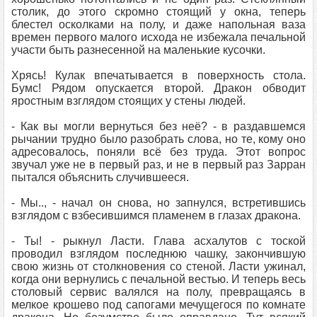
столик, до этого скромно стоящий у окна, теперь
блестел осколками на полу, и даже напольная ваза
времен первого малого исхода не избежала печальной
участи быть разнесенной на маленькие кусочки.
Хрясь! Кулак впечатывается в поверхность стола.
Бумс! Рядом опускается второй. Дракон обводит
яростным взглядом стоящих у стены людей.
- Как вы могли вернуться без неё? - в раздавшемся
рычании трудно было разобрать слова, но те, кому оно
адресовалось, поняли всё без труда. Этот вопрос
звучал уже не в первый раз, и не в первый раз Зарран
пытался объяснить случившееся.
- Мы.., - начал он снова, но запнулся, встретившись
взглядом с взбесившимся пламенем в глазах дракона.
- Ты! - рыкнул Ласти. Глава асхалутов с тоской
проводил взглядом последнюю чашку, закончившую
свою жизнь от столкновения со стеной. Ласти ужинал,
когда они вернулись с печальной вестью. И теперь весь
столовый сервис валялся на полу, превращаясь в
мелкое крошево под сапогами мечущегося по комнате