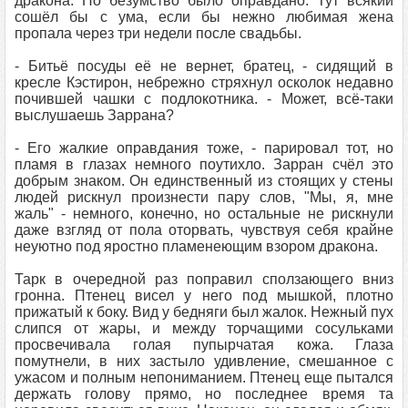
дракона. Но безумство было оправдано. Тут всякий
сошёл бы с ума, если бы нежно любимая жена
пропала через три недели после свадьбы.
- Битьё посуды её не вернет, братец, - сидящий в
кресле Кэстирон, небрежно стряхнул осколок недавно
почившей чашки с подлокотника. - Может, всё-таки
выслушаешь Заррана?
- Его жалкие оправдания тоже, - парировал тот, но
пламя в глазах немного поутихло. Зарран счёл это
добрым знаком. Он единственный из стоящих у стены
людей рискнул произнести пару слов, "Мы, я, мне
жаль" - немного, конечно, но остальные не рискнули
даже взгляд от пола оторвать, чувствуя себя крайне
неуютно под яростно пламенеющим взором дракона.
Тарк в очередной раз поправил сползающего вниз
гронна. Птенец висел у него под мышкой, плотно
прижатый к боку. Вид у бедняги был жалок. Нежный пух
слипся от жары, и между торчащими сосульками
просвечивала голая пупырчатая кожа. Глаза
помутнели, в них застыло удивление, смешанное с
ужасом и полным непониманием. Птенец еще пытался
держать голову прямо, но последнее время та