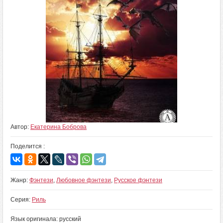
Автор:
Екатерина Боброва
Поделится :
Жанр:
Фэнтези
,
Любовное фэнтези
,
Русское фэнтези
Серия:
Риль
Язык оригинала: русский