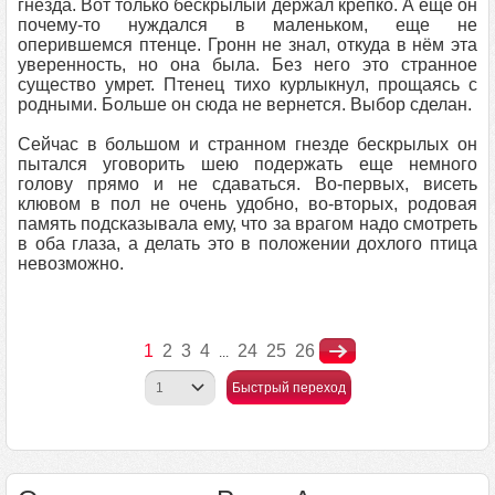
гнезда. Вот только бескрылый держал крепко. А еще он
почему-то нуждался в маленьком, еще не
оперившемся птенце. Гронн не знал, откуда в нём эта
уверенность, но она была. Без него это странное
существо умрет. Птенец тихо курлыкнул, прощаясь с
родными. Больше он сюда не вернется. Выбор сделан.
Сейчас в большом и странном гнезде бескрылых он
пытался уговорить шею подержать еще немного
голову прямо и не сдаваться. Во-первых, висеть
клювом в пол не очень удобно, во-вторых, родовая
память подсказывала ему, что за врагом надо смотреть
в оба глаза, а делать это в положении дохлого птица
невозможно.
1
2
3
4
24
25
26
...
Быстрый переход