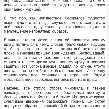
норовила свеситься вниз. Наконец, он сдался и обмяк,
чем окончательно приобрел сходство с дохлой, плохо
ощипанной курицей.
С тех пор, как неизвестное бескрылое существо
выдернуло его из гнезда, случилось много всего, и это
всё слилось в одну сплошную какофонию звуков и
мельтешение непонятных образов.
Вначале птенец даже слегка обрадовался новому
другу, потянулся к нему, уловив тепло любви, идущее
от бескрылого, но потом... , потом всё резко стало
плохо. К гнездам пришёл враг - давний, беспощадный,
опасный. Его запах заставил птенца задрожать от
страха и теснее прижаться к новому другу, в поисках
защиты. Тот успокаивающе гладил по спине, что-то
шептал, но спокойствие было ложным. И птенцу
становилось все страшнее и страшнее. Рядом
метались в небе взрослые, пытаясь прогнать врага.
Наконец, всё стихло. Угроза миновала, и птенец
вздохнул с облегчением. Но бескрылые почему-то
беспокоились всё больше и больше. Их громкие крики,
суетливые движения раздражали гронна. Он хотел
вернуться обратно, к спокойной безмятежности своего