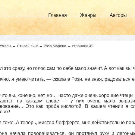
Главная
Жанры
Авторы
→
→
→
Ужасы
Стивен Кинг
Роза Марена
страница 49
л это сразу, но голос сам по себе мало значит. А вот как вы
чно, я умею читать, — сказала Рози, не зная, радоваться 
 что вы, конечно, нет, но… часто даже очень хорошие чтецы
каются на каждом слове — у них очень мало выразите
вование… Это как проба кислотой. В вашем чтении я с
 их!
я тоже. А теперь, мистер Леффертс, мне действительно пор
она начала поворачиваться, он протянул руку и легонь