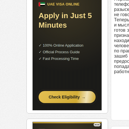
телеф
разыск
не гов
Теперь
и мысл
готов 
призна
находи
челове
по пра
зашиб
предо
попада
работн