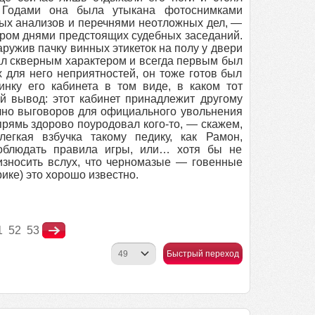
. Годами она была утыкана фотоснимками
ных анализов и перечнями неотложных дел, —
ером днями предстоящих судебных заседаний.
аружив пачку винных этикеток на полу у двери
ал скверным характером и всегда первым был
х для него неприятностей, он тоже готов был
нку его кабинета в том виде, в каком тот
ый вывод: этот кабинет принадлежит другому
очно выговоров для официального увольнения
впрямь здорово поуродовал кого-то, — скажем,
егкая взбучка такому педику, как Рамон,
соблюдать правила игры, или… хотя бы не
оизносить вслух, что черномазые — говенные
ике) это хорошо известно.
1
52
53
Быстрый переход