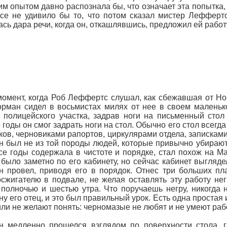
м опытом давно распознала бы, что означает эта попытка, 
се не удивило бы то, что потом сказал мистер Леффертс
сь дара речи, когда он, откашлявшись, предложил ей работ
момент, когда Роб Леффертс слушал, как сбежавшая от Но
рман сидел в восьмистах милях от нее в своем маленьк
 полицейского участка, задрав ноги на письменный стол
 годы он смог задрать ноги на стол. Обычно его стол всегд
ков, черновиками рапортов, циркулярами отдела, запискам
 был не из той породы людей, которые привычно убирают з
се годы содержала в чистоте и порядке, стал похож на М
 было заметно по его кабинету, но сейчас кабинет выгляд
 провел, приводя его в порядок. Отнес три больших пл
сжигателю в подвале, не желая оставлять эту работу не
полночью и шестью утра. Что поручаешь негру, никогда 
у его отец, и это был правильный урок. Есть одна простая 
или не желают понять: черномазые не любят и не умеют раб
 медленно прошелся взглядом по поверхности стола, г