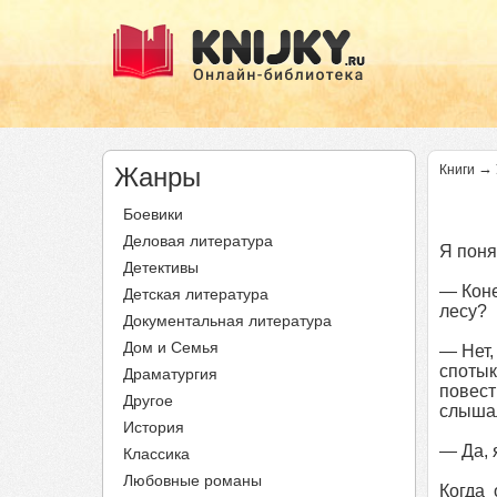
→
Жанры
Книги
Боевики
Деловая литература
Я поня
Детективы
— Коне
Детская литература
лесу?
Документальная литература
Дом и Семья
— Нет,
споты
Драматургия
повест
Другое
слышал
История
— Да, 
Классика
Любовные романы
Когда 