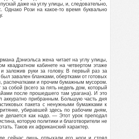
пускай даже на углу улицы, и, следовательно,
. Однако Рози на какое-то время буквально
у.
рмана Дэниэльса жена читает на углу улицы,
ом квадратном кабинете на четвертом этаже
 и заложив руки за голову. В первый раз за
а был завален бланками, обертками от готовых
и, распечатками и прочим бумажным мусором.
а собой (всего за пять недель дом, который
айами после прошедшего там урагана). И это
ел аккуратно прибранным. Большую часть дня
астиковых пакета с ненужными бумажками к
гритянке, убиравшей здесь по рабочим дням,
не делается как надо. — Этот урок преподал
истина, которую политики и благотворители не
отать. Таков их африканский характер.
де сейчас лишь отдыхали его ноги и стоял