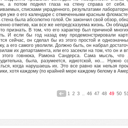
он, а потом поднял глаза на стену справа от себя
иваемых, списками украденного, результатами лаборатор
оря уже о его календаре с отмеченными красным фломаст
 стена была абсолютно голой. Он закончил свой обзор, обн
енно отметив, как все же непредсказуема жизнь. Он облад
это признать. В том, что его характер был причиной многи
ть. И если бы год назад ему продемонстрировали карти
тся сейчас, он сделал бы из этого простой и однозначн
ку, а его самого уволили. Должно быть, он набрал достат
вилам их департамента, или его засекли на том, что он и 
 этого говнюка, Рамона Сандерса. Сама мысль, что л
судительна, была, разумеется, идиотской, но… Нужно 
ться, когда нарушаешь их. Это все равно как нельзя пр
ики, хотя каждому (по крайней мере каждому белому в Амер
1
2
3
46
47
48
49
50
5
...