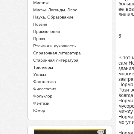
Мистика
больши
ее вов
Мифы. Легенды. Эпос
лишила
Наука, Образование
Поэзия
Приключения
6
Проза
Религия и духовность
Справочная литература
В тот 
Старинная литература
сам Но
Триллеры
здания
многие
Ужасы
завтра
Фантастика
Норман
Философия
Рози в
всегда
Фольклор
Норман
Фэнтези
мусоро
Юмор
между 
Норман
могут 
Норман