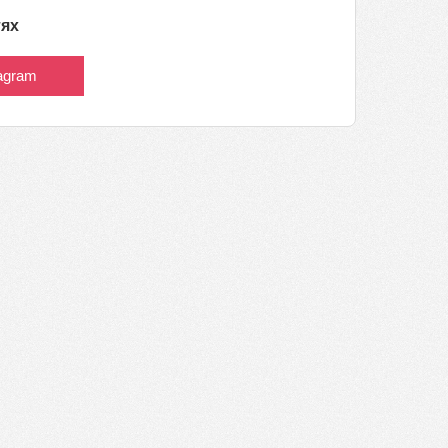
тях
tagram