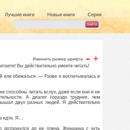
Лучшие книги
Новые книги
Серии
-
+
Изменить размер шрифта
 читаете! Вы действительно умеете читать!
ей или обижаться. — Разве я воспитывалась в
 не способны читать вслух, даже если они и не
льности. А диалог гораздо труднее, чем
лышал двух разных людей. Я действительно
а идти. Я…
ко дотронулся до ее плеча. Женщина с чуть