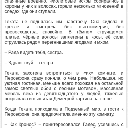
спаянные воедино. Фиолетовые искры собирались в
короны у них в волосах, горели несколько мгновений в
следах, где они ступали.
Геката не поднялась им навстречу. Она сидела в
кресле и смотрела без высокомерия, без
превосходства, спокойно. В тёмном струящемся
платье, чёрные волосы заплетены в косы, её сила
струилась рядом перегнившими ягодами и мхом.
– Рада видеть тебя, сестра.
– Здравствуй… сестра.
Геката захотела встретиться в «их» комнате, и
Персефона сразу поняла, о чём речь. Небольшая, но
уютная гостиная, меньше всего похожая на остальной
замок: светлые обои с лесным мотивом, массивная
мебель века из девятнадцатого у людей, тяжёлые
покрывала и вышитая Деметрой картина на стене.
Когда Геката приходила в Подземный мир, в гости к
Персефоне, она предпочитала именно эту комнату.
– Как Кронос? – поинтересовался Гадес, усевшись с