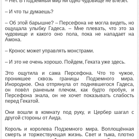
– Нет. В Подземный мир ни одно чудовище не влезет.
– И что ты думаешь?
– Об этой барышне? – Персефона не могла видеть, но
ощущала улыбку Гадеса. – Мне плевать, что это за
чудовище и какого оно пола, пока не нападает на
Амона.
– Кронос может управлять монстрами.
– И это не очень хорошо. Пойдем, Геката уже здесь.
Это ощутила и сама Персефона. Что то чужое,
проникшее сквозь границы Подземного мира.
Инородное. Она отпрянула от поднявшегося Гадеса,
он повёл раненым плечом, как будто пробуя, и
Персефона знала, он не хочет показывать слабость
перед Гекатой.
Они вошли в комнату под руку, и Цербер шагал с
другой стороны от Аида.
Король и королева Подземного мира. Воплощённая
смерть и торжествующая жизнь. Свет и тьма, плотно