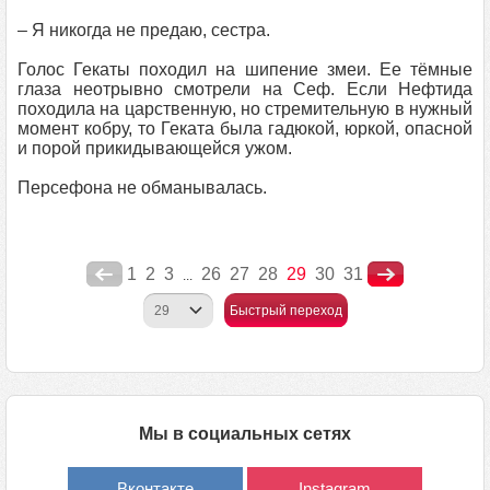
– Я никогда не предаю, сестра.
Голос Гекаты походил на шипение змеи. Ее тёмные
глаза неотрывно смотрели на Сеф. Если Нефтида
походила на царственную, но стремительную в нужный
момент кобру, то Геката была гадюкой, юркой, опасной
и порой прикидывающейся ужом.
Персефона не обманывалась.
1
2
3
26
27
28
29
30
31
...
Быстрый переход
Мы в социальных сетях
Вконтакте
Instagram