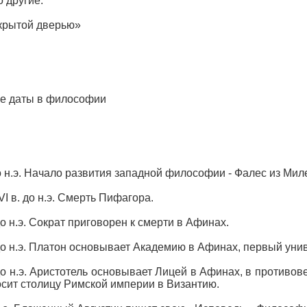
о другие.
крытой дверью»
е даты в философии
до н.э. Начало развития западной философии - Фалес из Мил
VI в. до н.э. Смерть Пифагора.
 до н.э. Сократ приговорен к смерти в Афинах.
 до н.э. Платон основывает Академию в Афинах, первый унив
 до н.э. Аристотель основывает Лицей в Афинах, в противов
сит столицу Римской империи в Византию.