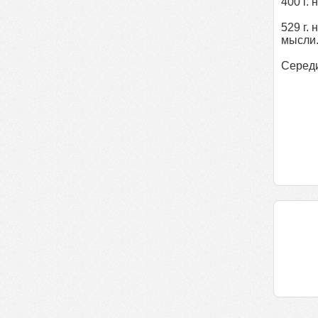
400 г.
529 г.
мысли
Середин