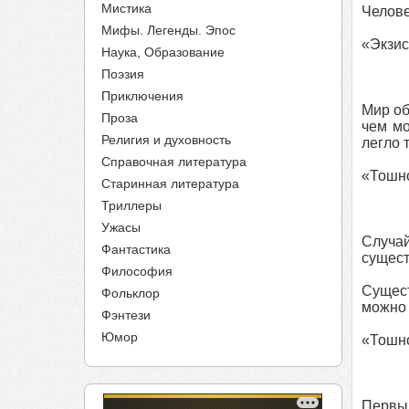
Мистика
Челове
Мифы. Легенды. Эпос
«Экзис
Наука, Образование
Поэзия
Приключения
Мир об
Проза
чем мо
Религия и духовность
легло 
Справочная литература
«Тошн
Старинная литература
Триллеры
Ужасы
Случай
Фантастика
сущест
Философия
Сущест
Фольклор
можно
Фэнтези
Юмор
«Тошн
Первым