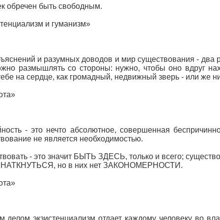
к обречен быть свободным.
тенциализм и гуманизм»
ъяснений и разумных доводов и мир существования - два ра
жно размышлять со стороны: нужно, чтобы оно вдруг нах
тебе на сердце, как громадный, недвижный зверь - или же ни
ота»
ность - это нечто абсолютное, совершенная беспричиннос
вование не является необходимостью.
вовать - это значит БЫТЬ ЗДЕСЬ, только и всего; существо
 НАТКНУТЬСЯ, но в них нет ЗАКОНОМЕРНОСТИ.
ота»
 делом экзистенциализм отдает каждому человеку во вла