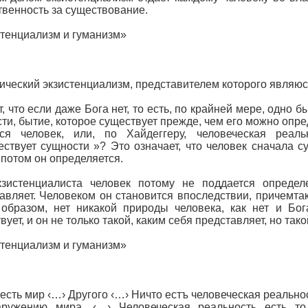
твенность за существование.
тенциализм и гуманизм»
ический экзистенциализм, представителем которого являюс
т, что если даже Бога нет, то есть, по крайней мере, одно
ти, бытие, которое существует прежде, чем его можно опре
тся человек, или, по Хайдеггеру, человеческая реаль
ствует сущности »? Это означает, что человек сначала су
 потом он определяется.
кзистенциалиста человек потому не поддается определ
авляет. Человеком он становится впоследствии, причемтак
образом, нет никакой природы человека, как нет и Бог
ует, и он не только такой, каким себя представляет, но такой
тенциализм и гуманизм»
есть мир ‹…› Другого ‹…› Ничто естъ человеческая реально
аружению мира. ‹…› Человеческая реальность есть то