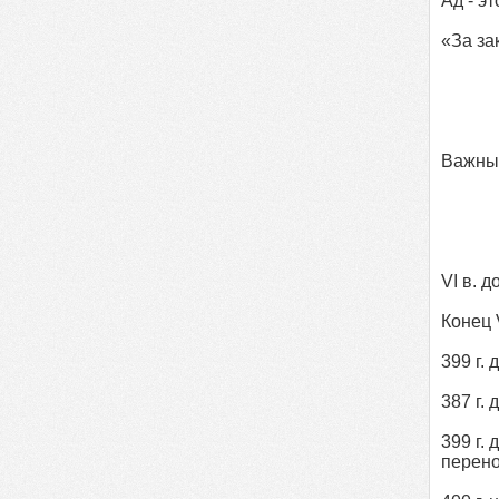
Ад - эт
«За за
Важны
VI в. 
Конец 
399 г.
387 г.
399 г.
перено