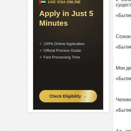
сущес
«Бытие
Сознан
«Бытие
Мои де
«Бытие
Челове
«Бытие