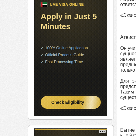
ответс
«Экзис
Атеист
Он учи
сущнос
являе
предше
только
Для э
предст
Таким 
существ
«Экзис
Бытие 
к обн