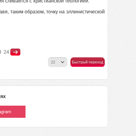
я сливается с христианской теологией.
авя, таким образом, точку на эллинистической
3
24
Быстрый переход
тях
tagram