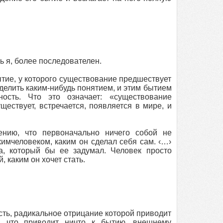
ь я, более последователен.
 бытие, у которого существование предшествует
делить каким-нибудь понятием, и этим бытием
ность. Что это означает: «существование
ществует, встречается, появляется в мире, и
ению, что первоначально ничего собой не
имчеловеком, каким он сделал себя сам. ‹…›
а, который бы ее задумал. Человек просто
, каким он хочет стать.
сть, радикальное отрицание которой приводит
, что приводит ничто к бытию, внешнему