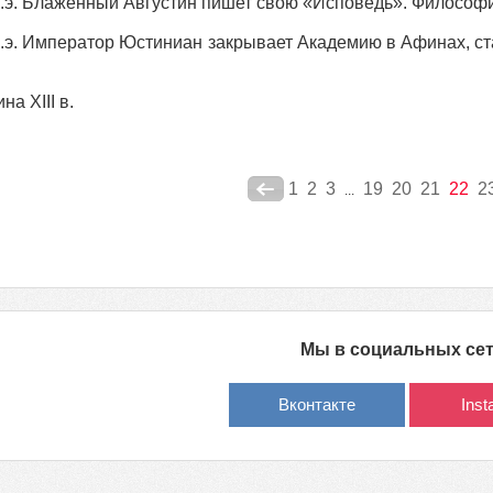
 н.э. Блаженный Августин пишет свою «Исповедь». Философи
 н.э. Император Юстиниан закрывает Академию в Афинах, ст
.
а XIII в.
1
2
3
19
20
21
22
2
...
Мы в социальных се
Вконтакте
Ins