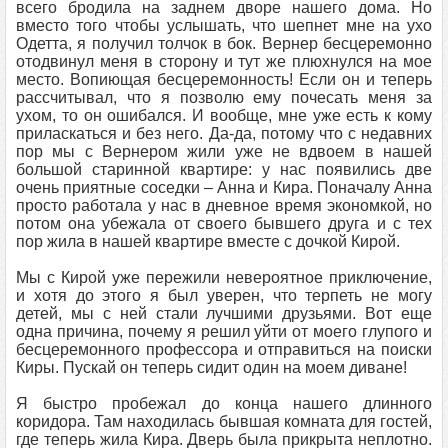
всего бродила на заднем дворе нашего дома. Но
вместо того чтобы услышать, что шепнет мне на ухо
Одетта, я получил толчок в бок. Вернер бесцеремонно
отодвинул меня в сторону и тут же плюхнулся на мое
место. Вопиющая бесцеремонность! Если он и теперь
рассчитывал, что я позволю ему почесать меня за
ухом, то он ошибался. И вообще, мне уже есть к кому
приласкаться и без него. Да-да, потому что с недавних
пор мы с Вернером жили уже не вдвоем в нашей
большой старинной квартире: у нас появились две
очень приятные соседки – Анна и Кира. Поначалу Анна
просто работала у нас в дневное время экономкой, но
потом она убежала от своего бывшего друга и с тех
пор жила в нашей квартире вместе с дочкой Кирой.
Мы с Кирой уже пережили невероятное приключение,
и хотя до этого я был уверен, что терпеть не могу
детей, мы с ней стали лучшими друзьями. Вот еще
одна причина, почему я решил уйти от моего глупого и
бесцеремонного профессора и отправиться на поиски
Киры. Пускай он теперь сидит один на моем диване!
Я быстро пробежал до конца нашего длинного
коридора. Там находилась бывшая комната для гостей,
где теперь жила Кира. Дверь была прикрыта неплотно.