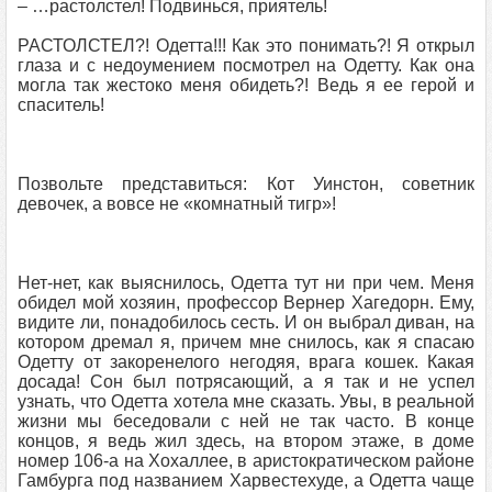
– …растолстел! Подвинься, приятель!
РАСТОЛСТЕЛ?! Одетта!!! Как это понимать?! Я открыл
глаза и с недоумением посмотрел на Одетту. Как она
могла так жестоко меня обидеть?! Ведь я ее герой и
спаситель!
Позвольте представиться: Кот Уинстон, советник
девочек, а вовсе не «комнатный тигр»!
Нет-нет, как выяснилось, Одетта тут ни при чем. Меня
обидел мой хозяин, профессор Вернер Хагедорн. Ему,
видите ли, понадобилось сесть. И он выбрал диван, на
котором дремал я, причем мне снилось, как я спасаю
Одетту от закоренелого негодяя, врага кошек. Какая
досада! Сон был потрясающий, а я так и не успел
узнать, что Одетта хотела мне сказать. Увы, в реальной
жизни мы беседовали с ней не так часто. В конце
концов, я ведь жил здесь, на втором этаже, в доме
номер 106-а на Хохаллее, в аристократическом районе
Гамбурга под названием Харвестехуде, а Одетта чаще