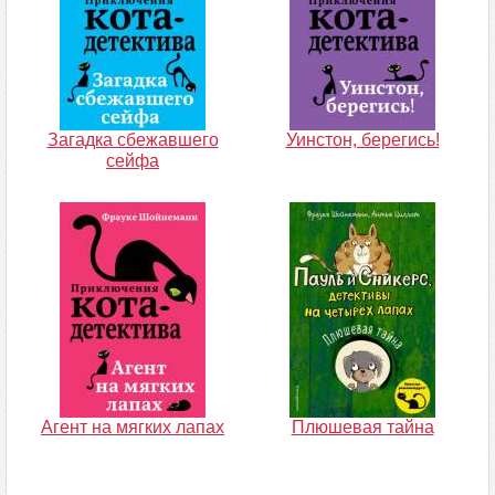
Загадка сбежавшего
Уинстон, берегись!
сейфа
Агент на мягких лапах
Плюшевая тайна