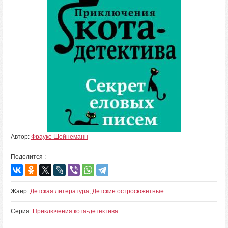
Автор:
Фрауке Шойнеманн
Поделится :
Жанр:
Детская литература
,
Детские остросюжетные
Серия:
Приключения кота-детектива