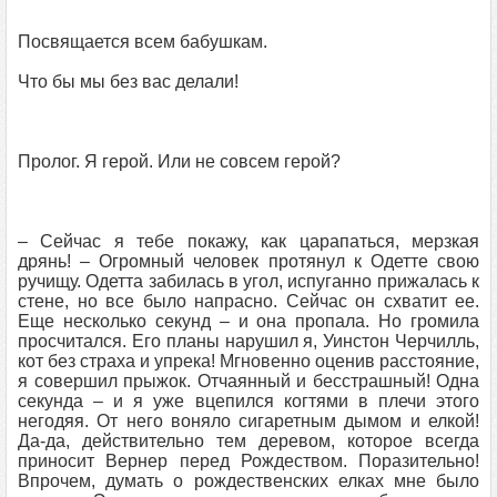
Посвящается всем бабушкам.
Что бы мы без вас делали!
Пролог. Я герой. Или не совсем герой?
– Сейчас я тебе покажу, как царапаться, мерзкая
дрянь! – Огромный человек протянул к Одетте свою
ручищу. Одетта забилась в угол, испуганно прижалась к
стене, но все было напрасно. Сейчас он схватит ее.
Еще несколько секунд – и она пропала. Но громила
просчитался. Его планы нарушил я, Уинстон Черчилль,
кот без страха и упрека! Мгновенно оценив расстояние,
я совершил прыжок. Отчаянный и бесстрашный! Одна
секунда – и я уже вцепился когтями в плечи этого
негодяя. От него воняло сигаретным дымом и елкой!
Да-да, действительно тем деревом, которое всегда
приносит Вернер перед Рождеством. Поразительно!
Впрочем, думать о рождественских елках мне было