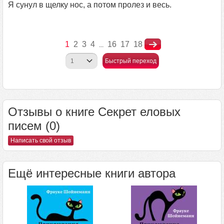
Я сунул в щелку нос, а потом пролез и весь.
1
2
3
4
16
17
18
...
Быстрый переход
Отзывы о книге Секрет еловых
писем (0)
Написать свой отзыв
Ещё интересные книги автора