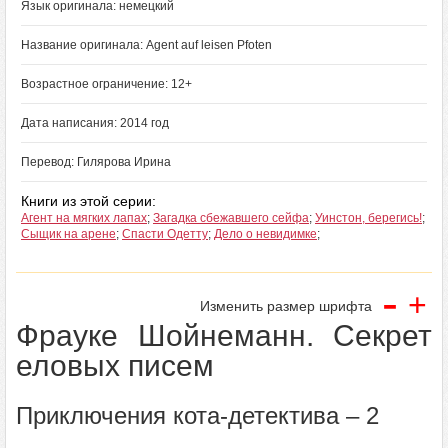
Язык оригинала: немецкий
Название оригинала: Agent auf leisen Pfoten
Возрастное ограничение: 12+
Дата написания: 2014 год
Перевод: Гилярова Ирина
Книги из этой серии:
Агент на мягких лапах
;
Загадка сбежавшего сейфа
;
Уинстон, берегись!
;
Сыщик на арене
;
Спасти Одетту
;
Дело о невидимке
;
-
+
Изменить размер шрифта
Фрауке Шойнеманн. Секрет
еловых писем
Приключения кота-детектива – 2