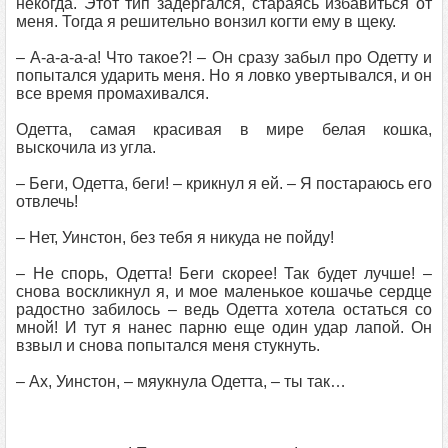
некогда. Этот тип задергался, стараясь избавиться от
меня. Тогда я решительно вонзил когти ему в щеку.
– А-а-а-а-а! Что такое?! – Он сразу забыл про Одетту и
попытался ударить меня. Но я ловко увертывался, и он
все время промахивался.
Одетта, самая красивая в мире белая кошка,
выскочила из угла.
– Беги, Одетта, беги! – крикнул я ей. – Я постараюсь его
отвлечь!
– Нет, Уинстон, без тебя я никуда не пойду!
– Не спорь, Одетта! Беги скорее! Так будет лучше! –
снова воскликнул я, и мое маленькое кошачье сердце
радостно забилось – ведь Одетта хотела остаться со
мной! И тут я нанес парню еще один удар лапой. Он
взвыл и снова попытался меня стукнуть.
– Ах, Уинстон, – мяукнула Одетта, – ты так…