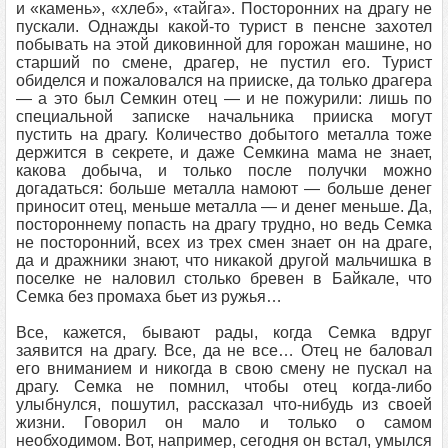
и «камень», «хлеб», «тайга». Посторонних на драгу не
пускали. Однажды какой-то турист в пенсне захотел
побывать на этой диковинной для горожан машине, но
старший по смене, драгер, не пустил его. Турист
обиделся и пожаловался на прииске, да только драгера
— а это был Семкин отец — и не пожурили: лишь по
специальной записке начальника прииска могут
пустить на драгу. Количество добытого металла тоже
держится в секрете, и даже Семкина мама не знает,
какова добыча, и только после получки можно
догадаться: больше металла намоют — больше денег
приносит отец, меньше металла — и денег меньше. Да,
постороннему попасть на драгу трудно, но ведь Семка
не посторонний, всех из трех смен знает он на драге,
да и дражники знают, что никакой другой мальчишка в
поселке не наловил столько бревен в Байкале, что
Семка без промаха бьет из ружья…
Все, кажется, бывают рады, когда Семка вдруг
заявится на драгу. Все, да не все… Отец не баловал
его вниманием и никогда в свою смену не пускал на
драгу. Семка не помнил, чтобы отец когда-либо
улыбнулся, пошутил, рассказал что-нибудь из своей
жизни. Говорил он мало и только о самом
необходимом. Вот, например, сегодня он встал, умылся