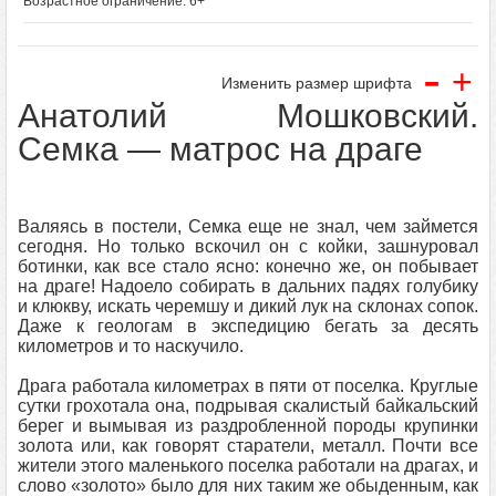
Возрастное ограничение: 6+
-
+
Изменить размер шрифта
Анатолий Мошковский.
Семка — матрос на драге
Валяясь в постели, Семка еще не знал, чем займется
сегодня. Но только вскочил он с койки, зашнуровал
ботинки, как все стало ясно: конечно же, он побывает
на драге! Надоело собирать в дальних падях голубику
и клюкву, искать черемшу и дикий лук на склонах сопок.
Даже к геологам в экспедицию бегать за десять
километров и то наскучило.
Драга работала километрах в пяти от поселка. Круглые
сутки грохотала она, подрывая скалистый байкальский
берег и вымывая из раздробленной породы крупинки
золота или, как говорят старатели, металл. Почти все
жители этого маленького поселка работали на драгах, и
слово «золото» было для них таким же обыденным, как