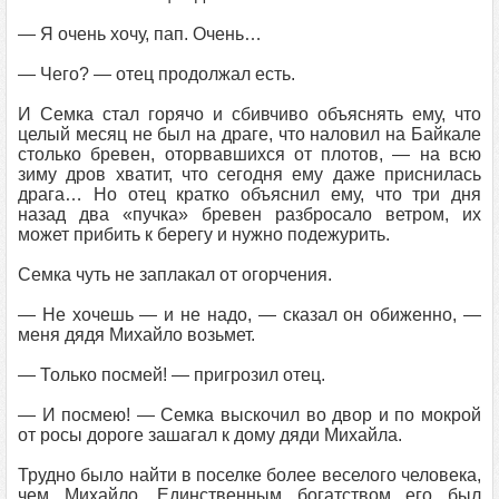
— Я очень хочу, пап. Очень…
— Чего? — отец продолжал есть.
И Семка стал горячо и сбивчиво объяснять ему, что
целый месяц не был на драге, что наловил на Байкале
столько бревен, оторвавшихся от плотов, — на всю
зиму дров хватит, что сегодня ему даже приснилась
драга… Но отец кратко объяснил ему, что три дня
назад два «пучка» бревен разбросало ветром, их
может прибить к берегу и нужно подежурить.
Семка чуть не заплакал от огорчения.
— Не хочешь — и не надо, — сказал он обиженно, —
меня дядя Михайло возьмет.
— Только посмей! — пригрозил отец.
— И посмею! — Семка выскочил во двор и по мокрой
от росы дороге зашагал к дому дяди Михайла.
Трудно было найти в поселке более веселого человека,
чем Михайло. Единственным богатством его был