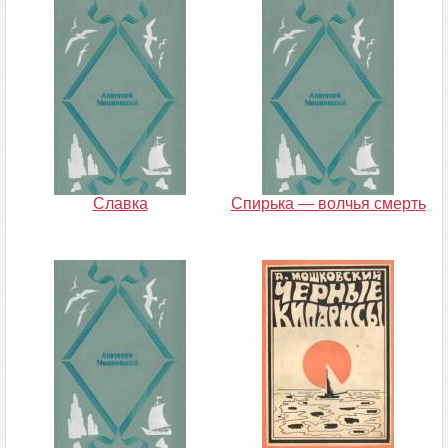
Славка
Спирька — волчья смерть