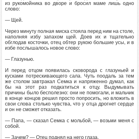
из рукомойника во дворе и бросил маме лишь одно
слово:
— Щей.
Через минуту полная миска стояла перед ним на столе,
наполняя избу запахом щей. Доев их и тщательно
обглодав косточки, отец обтер рукою большие усы, и в
избе послышалось новое слово:
— Глазунью.
И перед отцом появилась сковорода с глазуньей и
кусками потрескивающего сала. Чуть поодаль за тем
же столом завтракал Семка и напряженно думал, как
бы на этот раз подкатиться к отцу. Выдумывать
причины было бесполезно: они не помогали, и мальчик
в конце концов решил просто попросить, но вложить в
свои слова столько чувства, что у отца дрогнет сердце
и он не сможет отказать.
— Папа, — сказал Семка с мольбой, — возьми меня с
собой.
— Зачем? — Отец поднял на него глаза.