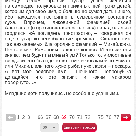
Между делом бравый гусар успел жениться
на самоедке полукровке и прижить с ней троих детей,
которым дал свое имя, а больше не сумел дать ничего,
ибо находился постоянно в сумеречном состоянии
духа. Впрочем, диковинной фамилией своей
Александр (в противоположность сыну) парадоксально
гордился. «А поглядеть пристрастно, – говаривал он
еще в гусарско-петербургские времена. – Сколько этих,
так называемых благородных фамилий – Михайловы,
Пескарские, Романовы, в конце концов. И что же они
значат, чем будят пытливый ум? Только то, милостивые
государи, что был где-то во тьме веков какой-то Роман,
или Михаил, или того хуже рыба пучеглазая – пескарь.
А вот мое родовое имя – Печинога! Попробуй-ка
догадайся, что это значит, и каким макаром
повернуто…»
Младшие дети получились не особенно удачными.
1
2
3
66
67
68
69
70
71
72
75
76
77
...
...
Быстрый переход