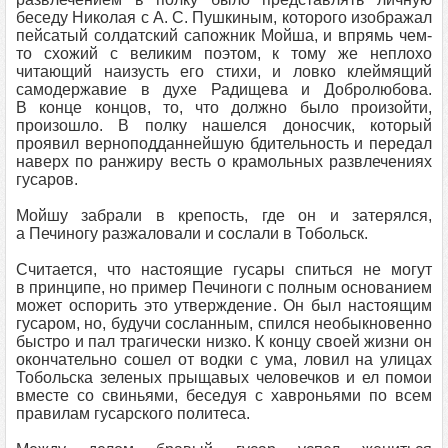
беседу Николая с А. С. Пушкиным, которого изображал
пейсатый солдатский сапожник Мойша, и впрямь чем-
то схожий с великим поэтом, к тому же неплохо
читающий наизусть его стихи, и ловко клеймящий
самодержавие в духе Радищева и Добролюбова.
В конце концов, то, что должно было произойти,
произошло. В полку нашелся доносчик, который
проявил верноподданнейшую бдительность и передал
наверх по ранжиру весть о крамольных развлечениях
гусаров.
Мойшу забрали в крепость, где он и затерялся,
а Печиногу разжаловали и сослали в Тобольск.
Считается, что настоящие гусары спиться не могут
в принципе, но пример Печиноги с полным основанием
может оспорить это утверждение. Он был настоящим
гусаром, но, будучи сосланным, спился необыкновенно
быстро и пал трагически низко. К концу своей жизни он
окончательно сошел от водки с ума, ловил на улицах
Тобольска зеленых прыщавых человечков и ел помои
вместе со свиньями, беседуя с хавроньями по всем
правилам гусарского политеса.