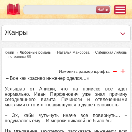
Жанры
→
→
→
Книги
Любовные романы
Наталья Майорова
Сибирская любовь
→
страница 69
-
+
Изменить размер шрифта
– Вон как красиво инженер оделся…»
Услышав от Аниски, что на прииске все идет
нормально, Иван Парфенович уже знал причину
сегодняшнего визита Печиноги и отвлеченными
мыслями отгонял гнездившуюся в душе неловкость.
– Эх, кабы чуть-чуть иначе все повернуть… –
подумалось ему. – И мороки никакой не было бы…
На мгновение захотелось рассказать инженеру всю