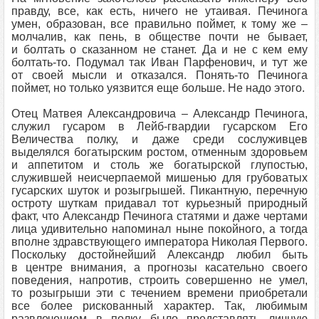
правду, все, как есть, ничего не утаивая. Печинога
умен, образован, все правильно поймет, к тому же –
молчалив, как пень, в обществе почти не бывает,
и болтать о сказанном не станет. Да и не с кем ему
болтать-то. Подумал так Иван Парфенович, и тут же
от своей мысли и отказался. Понять-то Печинога
поймет, но только уязвится еще больше. Не надо этого.
Отец Матвея Александровича – Александр Печинога,
служил гусаром в Лейб-гвардии гусарском Его
Величества полку, и даже среди сослуживцев
выделялся богатырским ростом, отменным здоровьем
и аппетитом и столь же богатырской глупостью,
служившей неисчерпаемой мишенью для грубоватых
гусарских шуток и розыгрышей. Пикантную, перечную
остроту шуткам придавал тот курьезный природный
факт, что Александр Печинога статями и даже чертами
лица удивительно напоминал ныне покойного, а тогда
вполне здравствующего императора Николая Первого.
Поскольку достойнейший Александр любил быть
в центре внимания, а прогнозы касательно своего
поведения, напротив, строить совершенно не умел,
то розыгрыши эти с течением времени приобретали
все более рискованный характер. Так, любимым
развлечением в полку было представлять личную