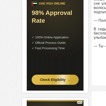
сне ул
волосы
подтал
— Поли
В седь
беспло
улыба
— Ты —