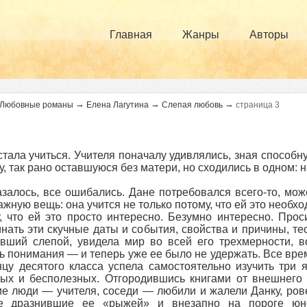
Главная
Жанры
Авторы
→
→
→
Любовные романы
Елена Лагутина
Слепая любовь
страница 3
стала учиться. Учителя поначалу удивлялись, зная способн
у, так рано оставшуюся без матери, но сходились в одном: н
азалось, все ошибались. Дане потребовался всего-то, мож
ажную вещь: она учится не только потому, что ей это необх
, что ей это просто интересно. Безумно интересно. Про
нать эти скучные даты и события, свойства и причины, т
вший слепой, увидела мир во всей его трехмерности, во
ь понимания — и теперь уже ее было не удержать. Все вре
нцу десятого класса успела самостоятельно изучить три я
ых и бесполезных. Отгородившись книгами от внешнего 
е люди — учителя, соседи — любили и жалели Данку, ров
ве дразнившие ее «рыжей» и внезапно на пороге ю