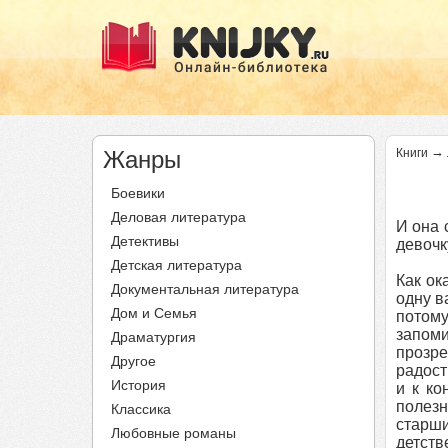
→
Жанры
Книги
Боевики
Деловая литература
И она 
Детективы
девочк
Детская литература
Как ок
Документальная литература
одну в
Дом и Семья
потому
запоми
Драматургия
прозре
Другое
радост
История
и к ко
полезн
Классика
старши
Любовные романы
детст