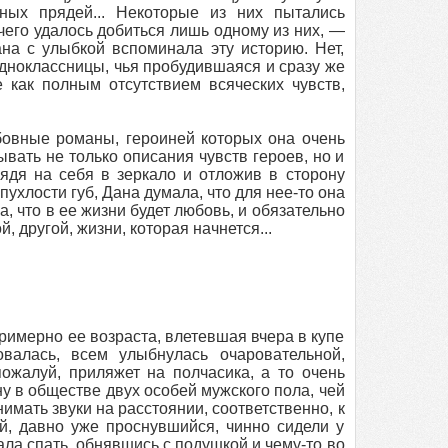
нных прядей... Некоторые из них пытались
чего удалось добиться лишь одному из них, —
на с улыбкой вспоминала эту историю. Нет,
одноклассницы, чья пробудившаяся и сразу же
 как полным отсутствием всяческих чувств,
бовные романы, героиней которых она очень
ывать не только описания чувств героев, но и
лядя на себя в зеркало и отложив в сторону
пухлости губ, Дана думала, что для нее-то она
, что в ее жизни будет любовь, и обязательно
, другой, жизни, которая начнется...
римерно ее возраста, влетевшая вчера в купе
валась, всем улыбнулась очаровательной,
ожалуй, приляжет на полчасика, а то очень
ну в обществе двух особей мужского пола, чей
имать звуки на расстоянии, соответственно, к
й, давно уже проснувшийся, чинно сидели у
ла спать, обнявшись с подушкой и чему-то во