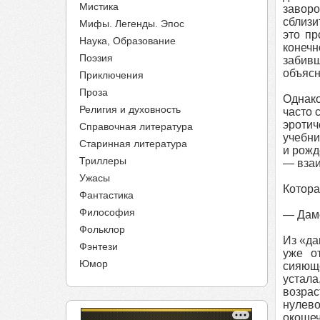
Мистика
завор
сблизи
Мифы. Легенды. Эпос
это пр
Наука, Образование
конечн
Поэзия
забивш
объясн
Приключения
Проза
Однако
Религия и духовность
часто 
эротич
Справочная литература
учебни
Старинная литература
и рожд
Триллеры
— взаи
Ужасы
Котора
Фантастика
Философия
— Дамо
Фольклор
Из «да
Фэнтези
уже о
Юмор
сияюще
устала
возрас
нулево
окошеч