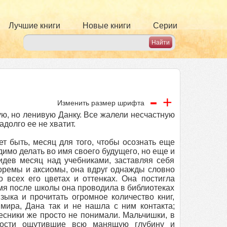
Лучшие книги
Новые книги
Серии
-
+
Изменить размер шрифта
ую, но ленивую Данку. Все жалели несчастную
адолго ее не хватит.
ет быть, месяц для того, чтобы осознать еще
одимо делать во имя своего будущего, но еще и
сидев месяц над учебниками, заставляя себя
еоремы и аксиомы, она вдруг однажды словно
 всех его цветах и оттенках. Она постигла
мя после школы она проводила в библиотеках
зыка и прочитать огромное количество книг,
мира, Дана так и не нашла с ним контакта;
есники же просто не понимали. Мальчишки, в
ности ощутившие всю манящую глубину и