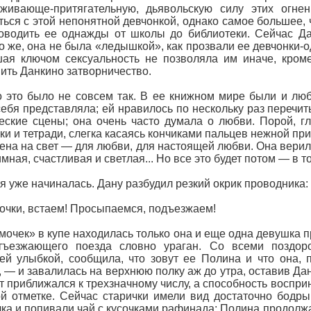
оживающе-притягательную, дьявольскую силу этих огне
ться с этой непонятной девчонкой, однако самое большее, 
оводить ее однажды от школы до библиотеки. Сейчас Да
о же, она не была «ледышкой», как прозвали ее девчонки-
ая ключом сексуальность не позволяла им иначе, кроме
ить Данкино затворничество.
 это было не совсем так. В ее книжном мире были и лю
себя представляла; ей нравилось по нескольку раз перечит
еские сцены; она очень часто думала о любви. Порой, г
ки и тетради, слегка касаясь кончиками пальцев нежной при
ена на свет — для любви, для настоящей любви. Она верила
мная, счастливая и светлая... Но все это будет потом — в той
я уже начиналась. Дану разбудил резкий окрик проводника:
чки, встаем! Просыпаемся, подъезжаем!
мочек» в купе находилась только она и еще одна девушка п
тъезжающего поезда словно ураган. Со всеми поздоро
й улыбкой, сообщила, что зовут ее Полина и что она, п
, — и завалилась на верхнюю полку аж до утра, оставив Да
т приближался к трехзначному числу, а способность восприн
й отметке. Сейчас старички имели вид достаточно бодры
ка и попивали чай с кусочками рафинада; Полина продолжа