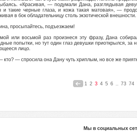
ыбаясь. «Красивая, — подумали Дана, разглядывая деву
 и такие черные глаза, и кожа такая матовая», — прод
кивая в бок обладательницу столь экзотической внешности.
на, просыпайтесь, подъезжаем!
мой или восьмой раз произнеся эту фразу, Дана собира
дные попытки, но тут один глаз девушки приоткрылся, за н
ющееся лицо.
 кто? — спросила она Дану чуть хриплым, но все же прият
1
2
3
4
5
6
73
74
...
Мы в социальных се