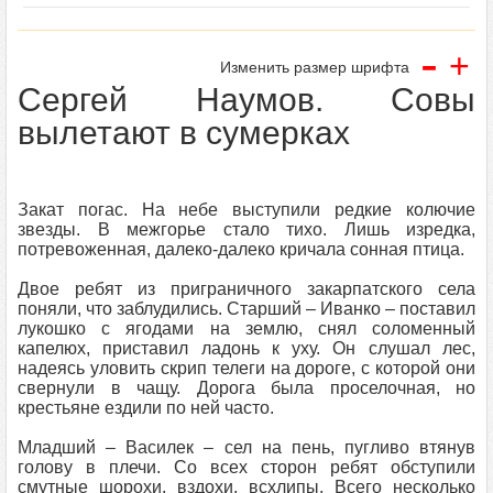
-
+
Изменить размер шрифта
Сергей Наумов. Совы
вылетают в сумерках
Закат погас. На небе выступили редкие колючие
звезды. В межгорье стало тихо. Лишь изредка,
потревоженная, далеко-далеко кричала сонная птица.
Двое ребят из приграничного закарпатского села
поняли, что заблудились. Старший – Иванко – поставил
лукошко с ягодами на землю, снял соломенный
капелюх, приставил ладонь к уху. Он слушал лес,
надеясь уловить скрип телеги на дороге, с которой они
свернули в чащу. Дорога была проселочная, но
крестьяне ездили по ней часто.
Младший – Василек – сел на пень, пугливо втянув
голову в плечи. Со всех сторон ребят обступили
смутные шорохи, вздохи, всхлипы. Всего несколько