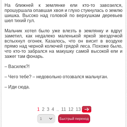
На ближней к землянке ели кто-то завозился,
прошуршала опавшая хвоя и глухо стукнулась о землю
шишка. Высоко над головой по верхушкам деревьев
шел тихий гул.
Мальчик хотел было уже влезть в землянку и вдруг
заметил, как недалеко маленькой яркой звездочкой
вспыхнул огонек. Казалось, что он висит в воздухе
прямо над черной колючей грядой леса. Похоже было,
что кто-то забрался на макушку самой высокой ели и
зажег там фонарь.
– Василек?!
– Чего тебе? – недовольно отозвался мальчуган.
– Иди сюда.
1
2
3
4
11
12
13
...
Быстрый переход