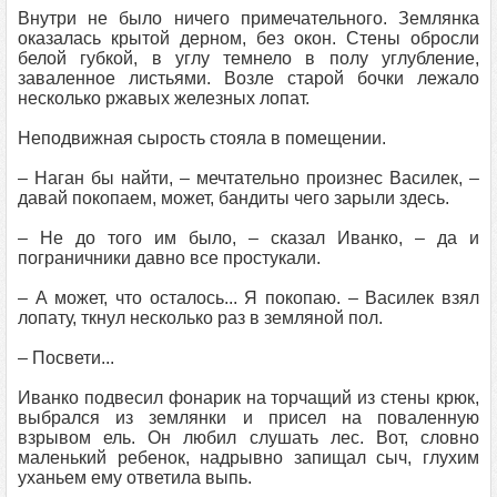
Внутри не было ничего примечательного. Землянка
оказалась крытой дерном, без окон. Стены обросли
белой губкой, в углу темнело в полу углубление,
заваленное листьями. Возле старой бочки лежало
несколько ржавых железных лопат.
Неподвижная сырость стояла в помещении.
– Наган бы найти, – мечтательно произнес Василек, –
давай покопаем, может, бандиты чего зарыли здесь.
– Не до того им было, – сказал Иванко, – да и
пограничники давно все простукали.
– А может, что осталось... Я покопаю. – Василек взял
лопату, ткнул несколько раз в земляной пол.
– Посвети...
Иванко подвесил фонарик на торчащий из стены крюк,
выбрался из землянки и присел на поваленную
взрывом ель. Он любил слушать лес. Вот, словно
маленький ребенок, надрывно запищал сыч, глухим
уханьем ему ответила выпь.