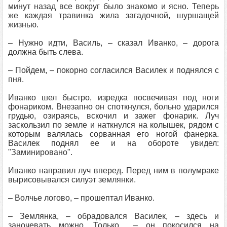
минут назад все вокруг было знакомо и ясно. Теперь
же каждая травинка жила загадочной, шуршащей
жизнью.
– Нужно идти, Василь, – сказал Иванко, – дорога
должна быть слева.
– Пойдем, – покорно согласился Василек и поднялся с
пня.
Иванко шел быстро, изредка посвечивая под ноги
фонариком. Внезапно он споткнулся, больно ударился
грудью, озираясь, вскочил и зажег фонарик. Луч
заскользил по земле и наткнулся на колышек, рядом с
которым валялась сорванная его ногой фанерка.
Василек поднял ее и на обороте увидел:
"Заминировано".
Иванко направил луч вперед. Перед ним в полумраке
вырисовывался силуэт землянки.
– Волчье логово, – прошептал Иванко.
– Землянка, – обрадовался Василек, – здесь и
заночевать можно. Только... – он покосился на