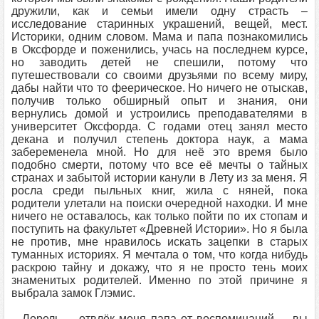
дружили, как и семьи имели одну страсть –
исследование старинных украшений, вещей, мест.
Историки, одним словом. Мама и папа познакомились
в Оксфорде и поженились, учась на последнем курсе,
но заводить детей не спешили, потому что
путешествовали со своими друзьями по всему миру,
дабы найти что то феерическое. Но ничего не отыскав,
получив только обширный опыт и знания, они
вернулись домой и устроились преподавателями в
университет Оксфорда. С годами отец занял место
декана и получил степень доктора наук, а мама
забеременела мной. Но для неё это время было
подобно смерти, потому что все её мечты о тайных
странах и забытой истории канули в Лету из за меня. Я
росла среди пыльных книг, жила с няней, пока
родители улетали на поиски очередной находки. И мне
ничего не оставалось, как только пойти по их стопам и
поступить на факультет «Древней Истории». Но я была
не против, мне нравилось искать зацепки в старых
туманных историях. Я мечтала о том, что когда нибудь
раскрою тайну и докажу, что я не просто тень моих
знаменитых родителей. Именно по этой причине я
выбрала замок Глэмис.
– Лорель, – отвлёк меня папа от воспоминаний, – вы