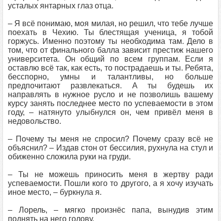
усталых янтарных глаз отца.
– Я всё понимаю, моя милая, но решил, что тебе лучше
поехать в Чехию. Ты блестящая ученица, я тобой
горжусь. Именно поэтому ты необходима там. Дело в
том, что от финального балла зависит престиж нашего
университета. Он общий по всем группам. Если я
оставлю всё так, как есть, то пострадаешь и ты. Ребята,
бесспорно, умны и талантливы, но больше
предпочитают развлекаться. А ты будешь их
направлять в нужное русло и не позволишь вашему
курсу занять последнее место по успеваемости в этом
году, – натянуто улыбнулся он, чем привёл меня в
недовольство.
– Почему ты меня не спросил? Почему сразу всё не
объяснил? – Издав стон от бессилия, рухнула на стул и
обиженно сложила руки на груди.
– Ты не можешь приносить меня в жертву ради
успеваемости. Пошли кого то другого, а я хочу изучать
иное место, – буркнула я.
– Лорель, – мягко произнёс папа, вынудив этим
поднять на него голову.