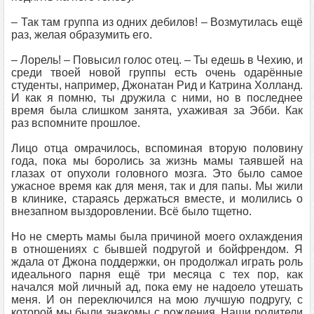
– Так там группа из одних дебилов! – Возмутилась ещё
раз, желая образумить его.
– Лорель! – Повысил голос отец. – Ты едешь в Чехию, и
среди твоей новой группы есть очень одарённые
студенты, например, Джонатан Рид и Катрина Холланд.
И как я помню, ты дружила с ними, но в последнее
время была слишком занята, ухаживая за Эбби. Как
раз вспомните прошлое.
Лицо отца омрачилось, вспоминая вторую половину
года, пока мы боролись за жизнь мамы таявшей на
глазах от опухоли головного мозга. Это было самое
ужасное время как для меня, так и для папы. Мы жили
в клинике, стараясь держаться вместе, и молились о
внезапном выздоровлении. Всё было тщетно.
Но не смерть мамы была причиной моего охлаждения
в отношениях с бывшей подругой и бойфрендом. Я
ждала от Джона поддержки, он продолжал играть роль
идеального парня ещё три месяца с тех пор, как
начался мой личный ад, пока ему не надоело утешать
меня. И он переключился на мою лучшую подругу, с
которой мы были знакомы с рождения. Наши родители