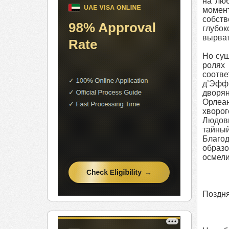
на люб
момен
собст
глубок
вырват
Но сущ
ролях
соотве
д’Эффи
дворян
Орлеан
хворог
Людови
тайный
Благо
образо
осмели
Поздня