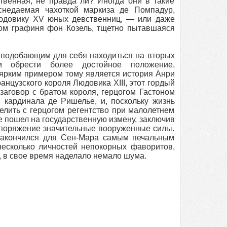
венная, не правда ли? Иногда они в такие
недаемая чахоткой маркиза де Помпадур,
Людовику XV юных девственниц, — или даже
етом графиня фон Козель, тщетно пытавшаяся
еподобающим для себя находиться на вторых
и обрести более достойное положение,
ярким примером тому является история Анри
нцузского короля Людовика XIII, этот гордый
заговор с братом короля, герцогом Гастоном
 кардинала де Ришелье, и, поскольку жизнь
делить с герцогом регентство при малолетнем
е пошел на государственную измену, заключив
споряжение значительные вооруженные силы.
 закончился для Сен-Мара самым печальным
есколько личностей непокорных фаворитов,
, в свое время наделало немало шума.