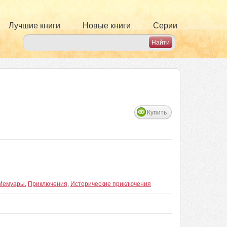
Лучшие книги
Новые книги
Серии
Купить
Мемуары
,
Приключения
,
Исторические приключения