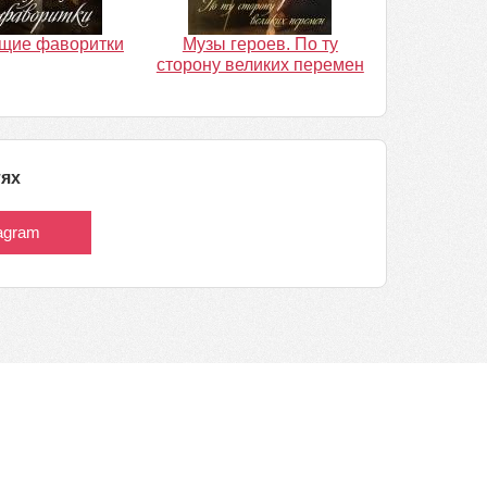
щие фаворитки
Музы героев. По ту
сторону великих перемен
тях
tagram