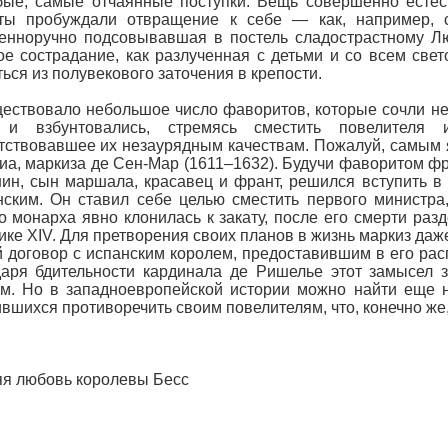
ые, самые отчаянные поступки. Вещь совершенно естест
ты пробуждали отвращение к себе — как, например, с
венноручно подсовывавшая в постель сладострастному 
ое сострадание, как разлученная с детьми и со всем св
ься из полувекового заточения в крепости.
ествовало небольшое число фаворитов, которые сочли н
 и взбунтовались, стремясь сместить повелителя 
тствовавшее их незаурядным качествам. Пожалуй, самым 
а, маркиза де Сен-Мар (1611–1632). Будучи фаворитом фра
ин, сын маршала, красавец и франт, решился вступить в 
ским. Он ставил себе целью сместить первого министра,
о монарха явно клонилась к закату, после его смерти раз
ке XIV. Для претворения своих планов в жизнь маркиз даж
 договор с испанским королем, предоставившим в его ра
даря бдительности кардинала де Ришелье этот замысел
м. Но в западноевропейской истории можно найти еще н
вшихся противоречить своим повелителям, что, конечно же
я любовь королевы Бесс