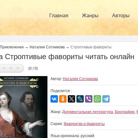
Главная
Жанры
Авторы
→
→
Приключения
Наталия Сотникова
Строптивые фавориты
а Строптивые фавориты читать онлайн
(0 / 0)
Автор:
Наталия Сотникова
Поделится :
Жанр:
Документальная литература
,
Биографии
,
Серия:
Фаворитки и фавориты
Язык оригинала: русский