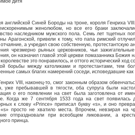
имое дитя
я английской Синей Бороды на троне, короля Генриха VIII
еискоренимым женолюбом, но все его браки заключалис
вство наследником мужского пола. Семь лет тщетных поп
ны Арагонской, привели к тому, что папа римский отлучил
 отчаяние, а учредил свою собственную, протестантскую а
ния чрезмерно рьяных церковников, чьи зажигательные
ния, он назначил главой этой церкви помазанника Божия на 
 королевстве это понравилось, и оттого исторический ход с
ной борьбы между католиками и протестантами, тем бо
енные самых благих намерений соседи, исповедавшие как к
Генрих VIII, наконец-то, смог законным образом обвенчат
, уже пребывавшей в тягости, оба супруга были насто
ация о его появлении на свет была заготовлена от им
е. Когда же 7 сентября 1533 года на свет появилась д
рных к слову «Prince» приписал букву «s», и оно превра
«s» просто не хватило места. Впрочем, невзирая на ч
ние отпраздновали при всеобщем ликовании, а крест
ного принца.