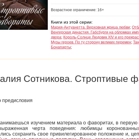
Возрастное ограничение: 16+
Книги из этой серии:
Мария-Антуанетта. Верховная жрица любви
;
Отб
Венгерская династия. Габсбурги на обломках им
двора
;
Король-Солнце Людовик XIV и его прекра
Музы героев. По ту сторону великих перемен
;
Та
Бонапарты
;
алия Сотникова. Строптивые 
 предисловия
занимаешься изучением материала о фаворитах, в первую 
выраженная черта поведения: любимцы коронованных
лись сохранить свое привилегированное положение и, цепл