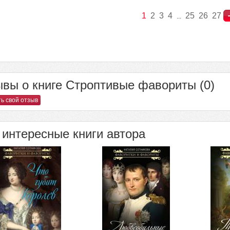
1
2
3
4
25
26
27
...
вы о книге Строптивые фавориты (0)
ь свой отзыв
интересные книги автора