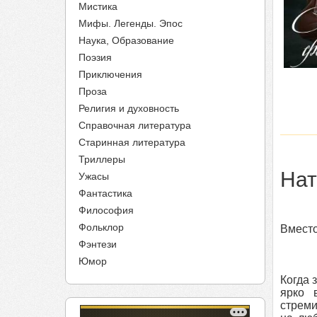
Мистика
Мифы. Легенды. Эпос
Наука, Образование
Поэзия
Приключения
Проза
Религия и духовность
Справочная литература
Старинная литература
Триллеры
Нат
Ужасы
Фантастика
Философия
Фольклор
Вместо
Фэнтези
Юмор
Когда 
ярко 
стреми