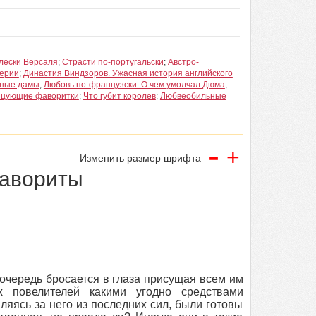
лески Версаля
;
Страсти по-португальски
;
Австро-
перии
;
Династия Виндзоров. Ужасная история английского
сные дамы
;
Любовь по-французски. О чем умолчал Дюма
;
нцующие фаворитки
;
Что губит королев
;
Любвеобильные
-
+
Изменить размер шрифта
фавориты
очередь бросается в глаза присущая всем им
 повелителей какими угодно средствами
яясь за него из последних сил, были готовы