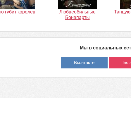
то губит королев
Любвеобильные
Танцую
Бонапарты
Мы в социальных се
Вконтакте
Ins