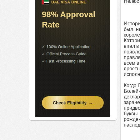
Нелюб
Истори
был н
короле
Катари
впал в
появле
правле
всем в
ярост
исполн
Когда 
Болейн
деклар
заране
придво
буквы 
рожде
наслед