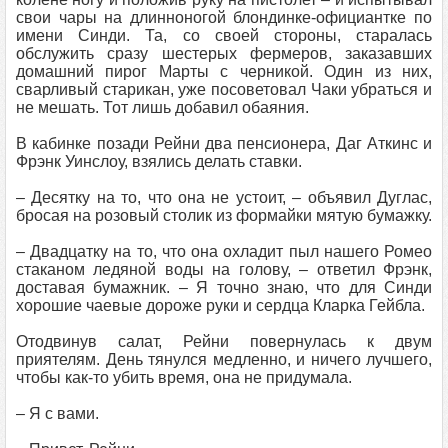
свои чары на длинноногой блондинке-официантке по
имени Синди. Та, со своей стороны, старалась
обслужить сразу шестерых фермеров, заказавших
домашний пирог Марты с черникой. Один из них,
сварливый старикан, уже посоветовал Чаки убраться и
не мешать. Тот лишь добавил обаяния.
В кабинке позади Рейни два пенсионера, Даг Аткинс и
Фрэнк Уинслоу, взялись делать ставки.
– Десятку на то, что она не устоит, – объявил Дуглас,
бросая на розовый столик из формайки мятую бумажку.
– Двадцатку на то, что она охладит пыл нашего Ромео
стаканом ледяной воды на голову, – ответил Фрэнк,
доставая бумажник. – Я точно знаю, что для Синди
хорошие чаевые дороже руки и сердца Кларка Гейбла.
Отодвинув салат, Рейни повернулась к двум
приятелям. День тянулся медленно, и ничего лучшего,
чтобы как-то убить время, она не придумала.
– Я с вами.