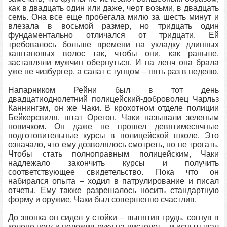
как в двадцать один или даже, черт возьми, в двадцать
семь. Она все еще пробегала милю за шесть минут и
влезала в восьмой размер, но тридцать один
фундаментально отличался от тридцати. Ей
требовалось больше времени на укладку длинных
каштановых волос так, чтобы они, как раньше,
заставляли мужчин обернуться. И на ленч она брала
уже не чизбургер, а салат с тунцом – пять раз в неделю.
Напарником Рейни был в тот день
двадцатиоднолетний полицейский-доброволец Чарльз
Каннингэм, он же Чаки. В крохотном отделе полиции
Бейкерсвиля, штат Орегон, Чаки называли зеленым
новичком. Он даже не прошел девятимесячные
подготовительные курсы в полицейской школе. Это
означало, что ему дозволялось смотреть, но не трогать.
Чтобы стать полноправным полицейским, Чаки
надлежало закончить курсы и получить
соответствующее свидетельство. Пока что он
набирался опыта – ходил в патрулирование и писал
отчеты. Ему также разрешалось носить стандартную
форму и оружие. Чаки был совершенно счастлив.
До звонка он сидел у стойки – выпятив грудь, согнув в
колене ногу и положив руку на пистолет – и испытывал