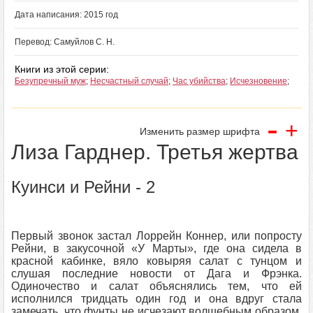
Дата написания: 2015 год
Перевод: Самуйлов С. Н.
Книги из этой серии:
Безупречный муж
;
Несчастный случай
;
Час убийства
;
Исчезновение
;
-
+
Изменить размер шрифта
Лиза Гарднер. Третья жертва
Куинси и Рейни - 2
Первый звонок застал Лоррейн Коннер, или попросту
Рейни, в закусочной «У Марты», где она сидела в
красной кабинке, вяло ковыряя салат с тунцом и
слушая последние новости от Дага и Фрэнка.
Одиночество и салат объяснялись тем, что ей
исполнился тридцать один год и она вдруг стала
замечать, что фунты не исчезают волшебным образом,