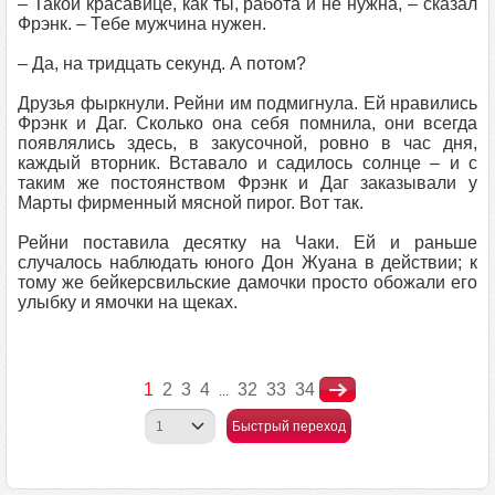
– Такой красавице, как ты, работа и не нужна, – сказал
Фрэнк. – Тебе мужчина нужен.
– Да, на тридцать секунд. А потом?
Друзья фыркнули. Рейни им подмигнула. Ей нравились
Фрэнк и Даг. Сколько она себя помнила, они всегда
появлялись здесь, в закусочной, ровно в час дня,
каждый вторник. Вставало и садилось солнце – и с
таким же постоянством Фрэнк и Даг заказывали у
Марты фирменный мясной пирог. Вот так.
Рейни поставила десятку на Чаки. Ей и раньше
случалось наблюдать юного Дон Жуана в действии; к
тому же бейкерсвильские дамочки просто обожали его
улыбку и ямочки на щеках.
1
2
3
4
32
33
34
...
Быстрый переход