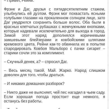
– Привет, Рейни.
Фрэнк и Даг, друзья с пятидесятилетним стажем,
улыбнулись ей дуэтом. Фрэнк мог похвастать ясными
голубыми глазами на прокаленном солнцем лице, зато
Даг умудрился сохранить больше волос. Оба были в
красных клетчатых рубашках с жемчужными кнопками,
которые надевали исключительно для выхода в город.
Зимой этот наряд дополнялся коричневыми
замшевыми блейзерами и ковбойскими шляпами
кремового цвета. Рейни как-то обвинила их в попытке
спародировать Ковбоя Мальборо с пачки сигарет –
старики сочли это за комплимент.
– Скучный денек, а? – спросил Даг.
– Весь месяц такой. Май. Жарко. Народ слишком
доволен для того, чтобы драться.
– И никаких домашних разборок?
– Никто даже не выясняет, чей пес нагадил в чьем саду.
Если хорошая погода простоит еще немного, я
останусь без работы.