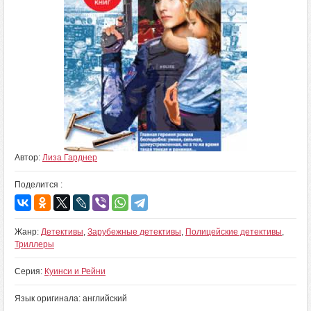
Автор:
Лиза Гарднер
Поделится :
Жанр:
Детективы
,
Зарубежные детективы
,
Полицейские детективы
,
Триллеры
Серия:
Куинси и Рейни
Язык оригинала: английский