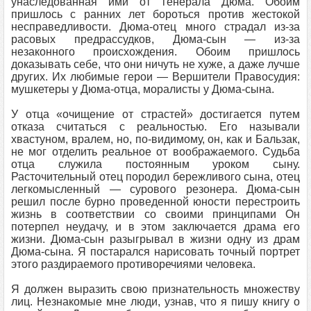
унаследованная ими от генерала Дюма. Обоим
пришлось с ранних лет бороться против жестокой
несправедливости. Дюма-отец много страдал из-за
расовых предрассудков, Дюма-сын — из-за
незаконного происхождения. Обоим пришлось
доказывать себе, что они ничуть не хуже, а даже лучше
других. Их любимые герои — Вершители Правосудия:
мушкетеры у Дюма-отца, моралисты у Дюма-сына.
У отца «очищение от страстей» достигается путем
отказа считаться с реальностью. Его называли
хвастуном, вралем, но, по-видимому, он, как и Бальзак,
не мог отделить реальное от воображаемого. Судьба
отца служила постоянным уроком сыну.
Расточительный отец породил бережливого сына, отец
легкомысленный — сурового резонера. Дюма-сын
решил после бурно проведенной юности перестроить
жизнь в соответствии со своими принципами Он
потерпел неудачу, и в этом заключается драма его
жизни. Дюма-сын разыгрывал в жизни одну из драм
Дюма-сына. Я постарался нарисовать точный портрет
этого раздираемого противоречиями человека.
Я должен выразить свою признательность множеству
лиц. Незнакомые мне люди, узнав, что я пишу книгу о