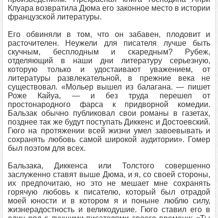
Клуара возвратила Дюма его законное место в истории
французской литературы.
Его обвиняли в том, что он забавен, плодовит и
расточителен. Неужели для писателя лучше быть
скучным, бесплодным и скаредным? Рубеж,
отделяющий в наши дни литературу серьезную,
которую только и удостаивают уважением, от
литературы развлекательной, в прежние века не
существовал. «Мольер вышел из балагана. — пишет
Роже Кайуа, — и без труда перешел от
простонародного фарса к придворной комедии.
Бальзак обычно публиковал свои романы в газетах,
позднее так же будут поступать Диккенс и Достоевский.
Гюго на протяжении всей жизни умел завоевывать и
сохранять любовь самой широкой аудитории». Гомер
был поэтом для всех.
Бальзака, Диккенса или Толстого совершенно
заслуженно ставят выше Дюма, и я, со своей стороны,
их предпочитаю, но это не мешает мне сохранять
горячую любовь к писателю, который был отрадой
моей юности и в котором я и поныне люблю силу,
жизнерадостность и великодушие. Гюго ставил его в