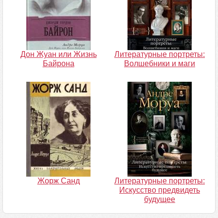
Дон Жуан или Жизнь
Литературные портреты:
Байрона
Волшебники и маги
Жорж Санд
Литературные портреты:
Искусство предвидеть
будущее