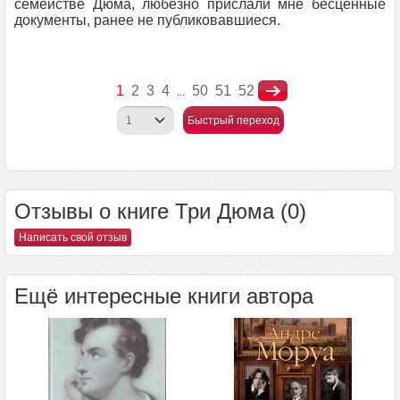
семействе Дюма, любезно прислали мне бесценные
документы, ранее не публиковавшиеся.
1
2
3
4
50
51
52
...
Быстрый переход
Отзывы о книге Три Дюма (0)
Написать свой отзыв
Ещё интересные книги автора