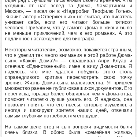
один ряд с лучшими писателями своего времени: «Ты
уходишь от нас вслед за Дюма, Ламартином и
Мюссе», — писал он в «Надгробии Теофилю Готье».
Значит, автор «Отверженных» не считал, что писатель
унижает себя, если его читают больше пятисот
человек. Прибавим, что у самого Дюма в жизни было
не меньше приключений, чем в его романах. А это
подлинное наслаждение для биографа.
Некоторым читателям, возможно, покажется странным,
что я уделил так много внимания в этой работе Дюма-
сыну. «Какой Дюма?» — спрашивал Анри Клуар и
отвечал: «Единственный», имея в виду Дюма-отца. Я
надеюсь, что мне удастся побудить этого столь
справедливого критика пересмотреть свою точку
зрения. Жизнь Дюма-сына малоизвестна. Я привлек
множество ранее не публиковавшихся документов. Его
переписка, гораздо более обширная, чем у Дюма-отца,
поможет читателю лучше узнать его. Я надеюсь, она
позволит понять, что его пьесы, которые изумляют, а
иногда и шокируют зрителя наших дней, отвечали
самым глубоким потребностям его души.
На самом деле отец и сын вопреки видимости были
очень близки. В обоих была «семейная жилка»,