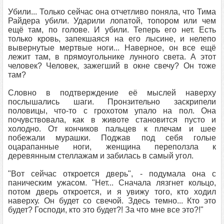
Убили... Только сейчас она отчетливо поняла, что Тима
Райдера убили. Ударили лопатой, топором или чем
ещё там, по голове. И убили. Теперь его нет. Есть
только кровь, запекшаяся на его лысине, и нелепо
вывернутые мертвые ноги... Наверное, он все ещё
лежит там, в прямоугольнике лунного света. А этот
человек? Человек, зажегший в окне свечу? Он тоже
там?
Словно в подтверждение её мыслей наверху
послышались шаги. Пронзительно заскрипели
половицы, что-то с грохотом упало на пол. Она
почувствовала, как в животе становится пусто и
холодно. От кончиков пальцев к плечам и шее
побежали мурашки. Поджав под себя голые
оцарапанные ноги, женщина переползла к
деревянным стеллажам и забилась в самый угол.
"Вот сейчас откроется дверь", - подумала она с
паническим ужасом. "Нет... Сначала лязгнет кольцо,
потом дверь откроется, и я увижу того, кто ходил
наверху. Он будет со свечой. Здесь темно... Кто это
будет? Господи, кто это будет?! За что мне все это?!"