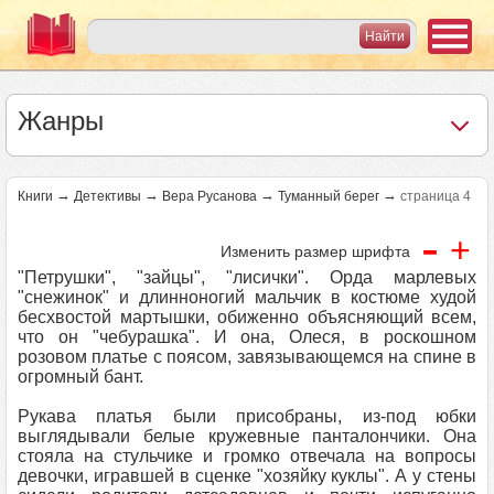
Жанры
→
→
→
→
Книги
Детективы
Вера Русанова
Туманный берег
страница 4
-
+
Изменить размер шрифта
"Петрушки", "зайцы", "лисички". Орда марлевых
"снежинок" и длинноногий мальчик в костюме худой
бесхвостой мартышки, обиженно объясняющий всем,
что он "чебурашка". И она, Олеся, в роскошном
розовом платье с поясом, завязывающемся на спине в
огромный бант.
Рукава платья были присобраны, из-под юбки
выглядывали белые кружевные панталончики. Она
стояла на стульчике и громко отвечала на вопросы
девочки, игравшей в сценке "хозяйку куклы". А у стены