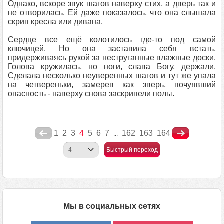
Однако, вскоре звук шагов наверху стих, а дверь так и
не отворилась. Ей даже показалось, что она слышала
скрип кресла или дивана.
Сердце все ещё колотилось где-то под самой
ключицей. Но она заставила себя встать,
придерживаясь рукой за неструганные влажные доски.
Голова кружилась, но ноги, слава Богу, держали.
Сделала несколько неуверенных шагов и тут же упала
на четвереньки, замерев как зверь, почуявший
опасность - наверху снова заскрипели полы.
1
2
3
4
5
6
7
162
163
164
...
Быстрый переход
Мы в социальных сетях