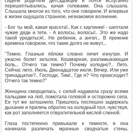
сидели родители детсадовцев и почти испуганно
перешептывались, качая головами. Она слышала.
Слышала многое из того, что они говорили. И впервые
в жизни ощущала странное, незнакомое волнение.
- Бог ты мой, какая красота!.. Как с картинки! - шептали
чужие дяди и тети. - А волосы, волосы!.. Это же надо
такой уродиться!.. Не ребенок, а ангел... В прежние
времена говорили, что такие долго не живут...
"Темно. Глазные яблоки словно печет изнутри. И
ужасно болит затылок. Кошмарная, разламывающая
боль... Отчего так темно? Почему холодно?.. Лето.
Сейчас лето. Июль. Двенадцатое июля. Вечер. Или уже
тринадцатое?.. Господи, Тим!.. Где я? Что происходит?
Отчего так темно?"
Женщина сморщилась, с силой надавила сразу всеми
пальцами на лоб, помотала головой и осторожно села.
Ее тут же затошнило. Пришлось поспешно задержать
дыхание и прилечь обратно на холодный пол, чувствуя,
как рот заполняется отвратительной кислой слюной.
Глаза постепенно привыкали к темноте, и она
начинала различать мрачные сводчатые стены,