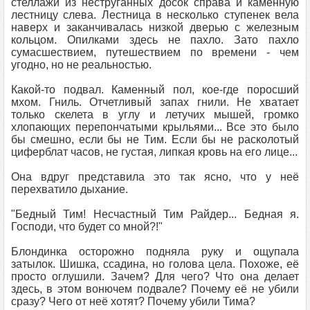
стеллажи из неструганных досок справа и каменную
лестницу слева. Лестница в несколько ступенек вела
наверх и заканчивалась низкой дверью с железным
кольцом. Опилками здесь не пахло. Зато пахло
сумасшествием, путешествием по времени - чем
угодно, но не реальностью.
Какой-то подвал. Каменный пол, кое-где поросший
мхом. Гниль. Отчетливый запах гнили. Не хватает
только скелета в углу и летучих мышей, громко
хлопающих перепончатыми крыльями... Все это было
бы смешно, если бы не Тим. Если бы не расколотый
циферблат часов, не густая, липкая кровь на его лице...
Она вдруг представила это так ясно, что у неё
перехватило дыхание.
"Бедный Тим! Несчастный Тим Райдер... Бедная я.
Господи, что будет со мной?!"
Блондинка осторожно подняла руку и ощупала
затылок. Шишка, ссадина, но голова цела. Похоже, её
просто оглушили. Зачем? Для чего? Что она делает
здесь, в этом вонючем подвале? Почему её не убили
сразу? Чего от неё хотят? Почему убили Тима?