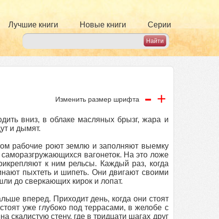
Лучшие книги
Новые книги
Серии
-
+
Изменить размер шрифта
одить вниз, в облаке масляных брызг, жара и
ут и дымят.
том рабочие роют землю и заполняют выемку
 саморазгружающихся вагонеток. На это ложе
рикрепляют к ним рельсы. Каждый раз, когда
нают пыхтеть и шипеть. Они двигают своими
шли до сверкающих кирок и лопат.
ьше вперед. Приходит день, когда они стоят
 стоят уже глубоко под террасами, в желобе с
а скалистую стену, где в тридцати шагах друг