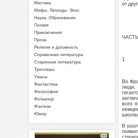
Мистика
от дру
Мифы. Легенды. Эпос
Наука, Образование
Поэзия
Приключения
ЧАСТЬ
Проза
Религия и духовность
Справочная литература
1
Старинная литература
Триллеры
Ужасы
Во Фра
Фантастика
люди, 
Философия
гиган
англич
Фольклор
всех я
Фэнтези
немцев
Юмор
школах
В разл
появи
строит