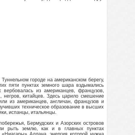
в Туннельном городе на американском берегу,
тих пяти пунктах земного шара вздымались
 вербовалась из американцев, французов,
в, негров, китайцев. Здесь царило смешение
ли из американцев, англичан, французов и
олучивших техническое образование в высших
яки, испанцы, итальянцы.
 побережья, Бермудских и Азорских островов
и рыть землю, как и в главных пунктах
 «Ниагары» Аллана, энергия которой нужна