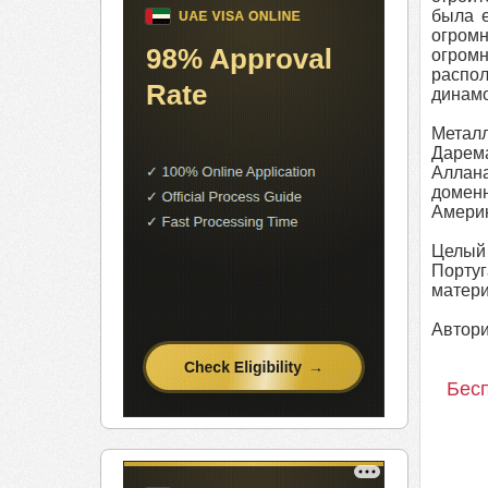
была 
огром
огром
распол
динамо
Металл
Дарема
Аллана
доменн
Америк
Целый 
Порту
матери
Автори
Бесп