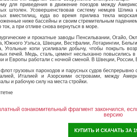
ему для приведения в движение поездов между Америко
ных штолен. Усовершенствовав систему немцев Шлика 
ных вместилищ, куда во время прилива текла морская
оженные ниже бассейны и своим стремительным падением
 ток, а при отливе снова вернуться в море.
ургические и прокатные заводы Пенсильвании, Огайо, Окл
, Южного Уэльса, Швеции, Вестфалии, Лотарингии, Бельги
, Угольные копи усиливали добычу, чтобы покрыть воз
ых печей. Медь, сталь, цемент неслыханно повысились 
и и Европы работали с ночной сменой. В Швеции, России, 
флот грузовых пароходов и парусных судов беспрерывно 
галией, Италией и Азорскими островами, между Амери
алы и рабочую силу на места стройки.
тетне
латный ознакомительный фрагмент закончился, если
версию
КУПИТЬ И СКАЧАТЬ ЗА 19