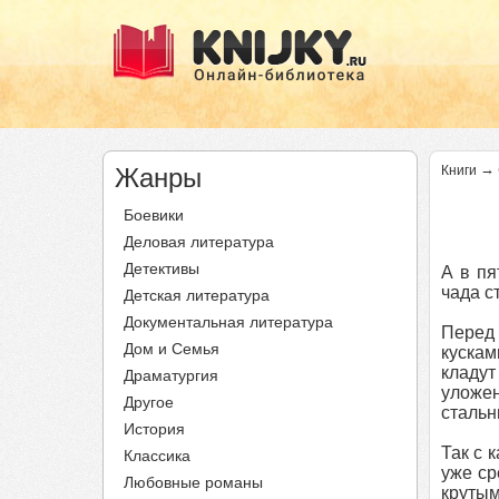
→
Жанры
Книги
Боевики
Деловая литература
Детективы
А в пя
чада с
Детская литература
Документальная литература
Перед 
Дом и Семья
кускам
кладут
Драматургия
уложен
Другое
стальн
История
Так с 
Классика
уже ср
Любовные романы
крутым