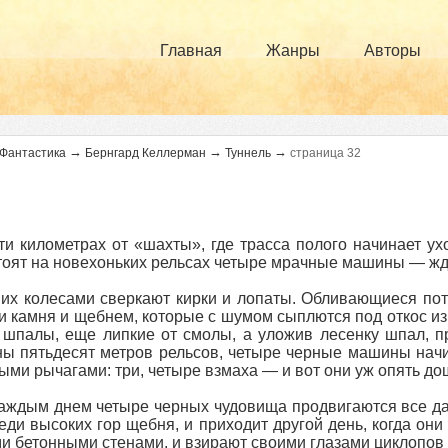
Главная
Жанры
Авторы
→
→
→
Фантастика
Бернгард Келлерман
Туннель
страница 32
ти километрах от «шахты», где трасса полого начинает ух
тоят на новехоньких рельсах четыре мрачные машины — жд
их колесами сверкают кирки и лопаты. Обливающиеся по
и камня и щебнем, которые с шумом сыплются под откос из
 шпалы, еще липкие от смолы, а уложив лесенку шпал, п
ы пятьдесят метров рельсов, четыре черные машины начи
ыми рычагами: три, четыре взмаха — и вот они уж опять до
каждым днем четыре черных чудовища продвигаются все дал
еди высоких гор щебня, и приходит другой день, когда они
и бетонными стенами, и взирают своими глазами циклопов н