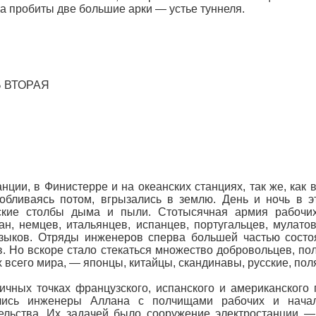
га пробиты две большие арки — устье туннеля.
 ВТОРАЯ
нции, в Финистерре и на океанских станциях, так же, как 
обливаясь потом, вгрызались в землю. День и ночь в э
тские столбы дыма и пыли. Стотысячная армия рабочих
ан, немцев, итальянцев, испанцев, португальцев, мулато
зыков. Отряды инженеров сперва большей частью состоя
. Но вскоре стало стекаться множество добровольцев, п
 всего мира, — японцы, китайцы, скандинавы, русские, пол
ичных точках французского, испанского и американского
лись инженеры Аллана с полчищами рабочих и начал
ельства. Их задачей было сооружение электростанции —