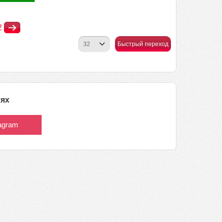
2
Быстрый переход
тях
tagram