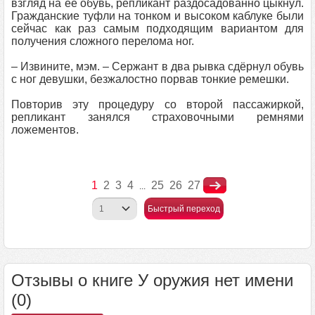
взгляд на её обувь, репликант раздосадованно цыкнул.
Гражданские туфли на тонком и высоком каблуке были
сейчас как раз самым подходящим вариантом для
получения сложного перелома ног.
– Извините, мэм. – Сержант в два рывка сдёрнул обувь
с ног девушки, безжалостно порвав тонкие ремешки.
Повторив эту процедуру со второй пассажиркой,
репликант занялся страховочными ремнями
ложементов.
1
2
3
4
25
26
27
...
Быстрый переход
Отзывы о книге У оружия нет имени
(0)