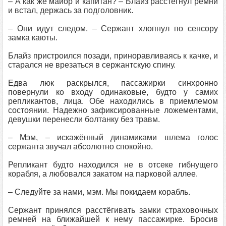
– А как же майор и капитан? – Блайз расстегнул ремни
и встал, держась за подголовник.
– Они идут следом. – Сержант хлопнул по сенсору
замка каюты.
Блайз пристроился позади, приноравливаясь к качке, и
старался не врезаться в сержантскую спину.
Едва люк раскрылся, пассажирки синхронно
повернули ко входу одинаковые, будто у самих
репликантов, лица. Обе находились в приемлемом
состоянии. Надежно зафиксированные ложементами,
девушки перенесли болтанку без травм.
– Мэм, – искажённый динамиками шлема голос
сержанта звучал абсолютно спокойно.
Репликант будто находился не в отсеке гибнущего
корабля, а любовался закатом на парковой аллее.
– Следуйте за нами, мэм. Мы покидаем корабль.
Сержант принялся расстёгивать замки страховочных
ремней на ближайшей к нему пассажирке. Бросив