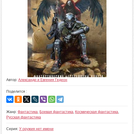
Автор:
Александр и Евгения Гедеон
Поделится :
Жанр:
Фантастика
,
Боевая фантастика
,
Космическая фантастика
,
Русская фантастика
Серия:
У оружия нет имени