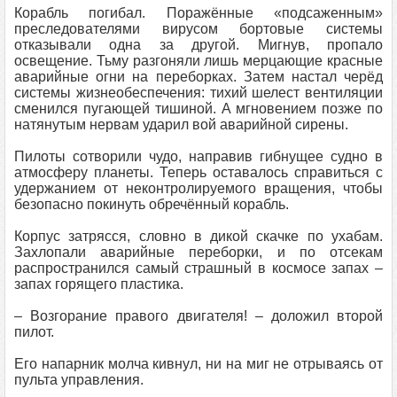
Корабль погибал. Поражённые «подсаженным»
преследователями вирусом бортовые системы
отказывали одна за другой. Мигнув, пропало
освещение. Тьму разгоняли лишь мерцающие красные
аварийные огни на переборках. Затем настал черёд
системы жизнеобеспечения: тихий шелест вентиляции
сменился пугающей тишиной. А мгновением позже по
натянутым нервам ударил вой аварийной сирены.
Пилоты сотворили чудо, направив гибнущее судно в
атмосферу планеты. Теперь оставалось справиться с
удержанием от неконтролируемого вращения, чтобы
безопасно покинуть обречённый корабль.
Корпус затрясся, словно в дикой скачке по ухабам.
Захлопали аварийные переборки, и по отсекам
распространился самый страшный в космосе запах –
запах горящего пластика.
– Возгорание правого двигателя! – доложил второй
пилот.
Его напарник молча кивнул, ни на миг не отрываясь от
пульта управления.