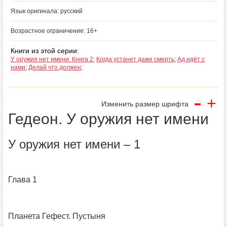
Язык оригинала: русский
Возрастное ограничение: 16+
Книги из этой серии:
У оружия нет имени. Книга 2
;
Когда устанет даже смерть
;
Ад идёт с
нами
;
Делай что должен
;
-
+
Изменить размер шрифта
Гедеон. У оружия нет имени
У оружия нет имени – 1
Глава 1
Планета Гефест. Пустыня