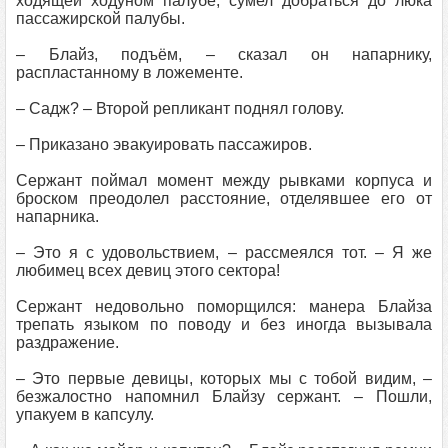
ходящей ходуном палубе, сумел добраться до люка
пассажирской палубы.
– Блайз, подъём, – сказал он напарнику,
распластанному в ложементе.
– Садж? – Второй репликант поднял голову.
– Приказано эвакуировать пассажиров.
Сержант поймал момент между рывками корпуса и
броском преодолел расстояние, отделявшее его от
напарника.
– Это я с удовольствием, – рассмеялся тот. – Я же
любимец всех девиц этого сектора!
Сержант недовольно поморщился: манера Блайза
трепать языком по поводу и без иногда вызывала
раздражение.
– Это первые девицы, которых мы с тобой видим, –
безжалостно напомнил Блайзу сержант. – Пошли,
упакуем в капсулу.