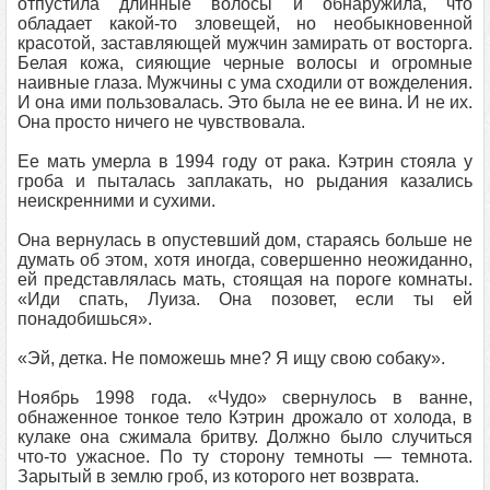
отпустила длинные волосы и обнаружила, что
обладает какой-то зловещей, но необыкновенной
красотой, заставляющей мужчин замирать от восторга.
Белая кожа, сияющие черные волосы и огромные
наивные глаза. Мужчины с ума сходили от вожделения.
И она ими пользовалась. Это была не ее вина. И не их.
Она просто ничего не чувствовала.
Ее мать умерла в 1994 году от рака. Кэтрин стояла у
гроба и пыталась заплакать, но рыдания казались
неискренними и сухими.
Она вернулась в опустевший дом, стараясь больше не
думать об этом, хотя иногда, совершенно неожиданно,
ей представлялась мать, стоящая на пороге комнаты.
«Иди спать, Луиза. Она позовет, если ты ей
понадобишься».
«Эй, детка. Не поможешь мне? Я ищу свою собаку».
Ноябрь 1998 года. «Чудо» свернулось в ванне,
обнаженное тонкое тело Кэтрин дрожало от холода, в
кулаке она сжимала бритву. Должно было случиться
что-то ужасное. По ту сторону темноты — темнота.
Зарытый в землю гроб, из которого нет возврата.