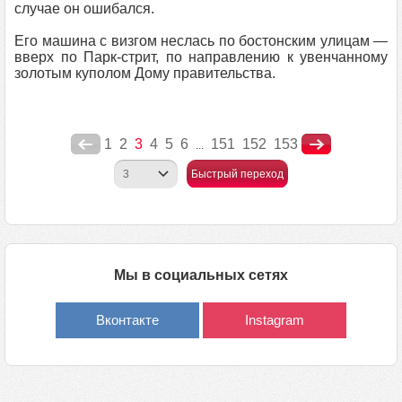
случае он ошибался.
Его машина с визгом неслась по бостонским улицам —
вверх по Парк-стрит, по направлению к увенчанному
золотым куполом Дому правительства.
1
2
3
4
5
6
151
152
153
...
Быстрый переход
Мы в социальных сетях
Вконтакте
Instagram