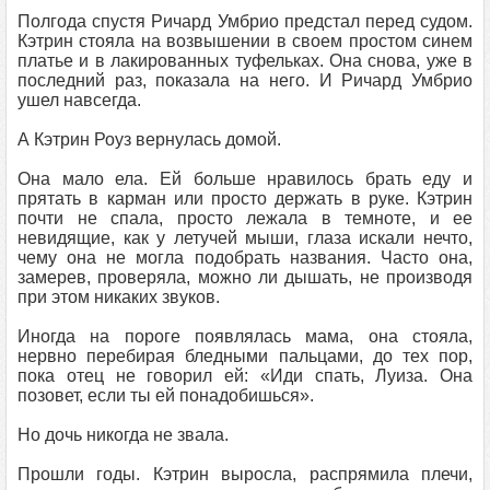
Полгода спустя Ричард Умбрио предстал перед судом.
Кэтрин стояла на возвышении в своем простом синем
платье и в лакированных туфельках. Она снова, уже в
последний раз, показала на него. И Ричард Умбрио
ушел навсегда.
А Кэтрин Роуз вернулась домой.
Она мало ела. Ей больше нравилось брать еду и
прятать в карман или просто держать в руке. Кэтрин
почти не спала, просто лежала в темноте, и ее
невидящие, как у летучей мыши, глаза искали нечто,
чему она не могла подобрать названия. Часто она,
замерев, проверяла, можно ли дышать, не производя
при этом никаких звуков.
Иногда на пороге появлялась мама, она стояла,
нервно перебирая бледными пальцами, до тех пор,
пока отец не говорил ей: «Иди спать, Луиза. Она
позовет, если ты ей понадобишься».
Но дочь никогда не звала.
Прошли годы. Кэтрин выросла, распрямила плечи,