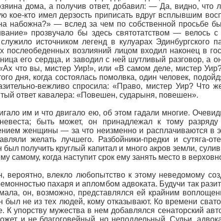
озяина дома, а получив ответ, добавил: — Да, видно, чт
ую кое-кто имел дерзость приписать вдруг всплывшим вос
а набожна?» — вслед за чем по собственной просьбе бы
вание» прозвучало бы здесь святотатством — велось с
служило источником легенд в кулуарах Эдинбургского п
 послеобеденных возлияний лицом входил наконец в гост
ница его сердца, и заводил с ней шутливый разговор, а о
 «Ах что вы, мистер Уир!», или «В самом деле, мистер Уир
того дня, когда состоялась помолвка, один человек, подой
зительно-вежливо спросила: «Право, мистер Уир? Что ж
тый ответ кавалера: «Повешен, сударыня, повешен».
игало им и что двигало ею, об этом гадали многие. Очевид
 невеста; быть может, он принадлежал к тому разряду
нием женщины — за что неизменно и расплачиваются в эт
авляли желать лучшего. Разбойники-предки и сутяга-от
 был получить круглый капитал и много акров земли, сули
ему самому, когда наступит срок ему занять место в верховн
, вероятно, влекло любопытство к этому неведомому со
емонностью пахаря и апломбом адвоката. Будучи так разите
мала, он, возможно, представлялся ей крайним воплощени
он был не из тех людей, кому отказывают. Ко времени свато
. К упорству мужества в нем добавлялся сенаторский авто
ожет, и не благоговейный, но неподдельный. Судьи, адв