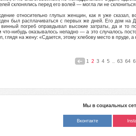
елей склонялись перед его волей — могла ли не склонить
дение относительно глупых женщин, как я уже сказал, вс
ден был расплачиваться с первых же дней. Его дом на Д
 винный погреб оправдывал высокие затраты, да и то по
 что-нибудь оказывалось неладно — а это случалось пост
л, глядя на жену: «Сдается, этому хлебову место в пруде, а 
1
2
3
4
5
63
64
6
...
Мы в социальных се
Вконтакте
Ins