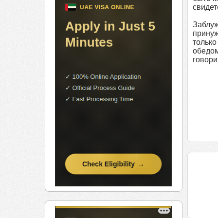
свидет
Заблуж
принуж
только
обедом
говори