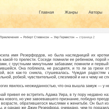
Главная
Жанры
Авторы
→
→
→
Приключения
Роберт Стивенсон
Уир Гермистон
страница 2
осила имя Резерфордов, но была наследницей их кротк
 какой-то прелести. Соседи помнили ее ребенком, порой
ами, с грустными минутными забавами; помнили и первый у
ившейся. Она поблекла, не расцветя, и то ли за грехи от
ой, вся как-то сникла, стушевалась. Чуждая радостям 
льной, робкой, чувствительной, слезливой и ни к чему не сп
огих явилось неожиданностью, что она вышла замуж — у не
чай привел ее встретить Адама Уира, в ту пору недавно н
ка нового, но уже завоевавшего признание, победно преод
 возрасте, обратившегося мыслями к женитьбе. Он был из 
ы, и однако же Джин Резерфорд, очевидно, чем-то поразила