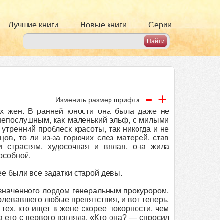
Лучшие книги
Новые книги
Серии
-
+
Изменить размер шрифта
их жен. В ранней юности она была даже не
 непослушным, как маленький эльф, с милыми
тренний проблеск красоты, так никогда и не
цов, то ли из-за горючих слез матерей, став
и страстям, худосочная и вялая, она жила
особной.
е были все задатки старой девы.
азначенного лордом генеральным прокурором,
олевавшего любые препятствия, и вот теперь,
тех, кто ищет в жене скорее покорности, чем
 его с первого взгляда. «Кто она? — спросил