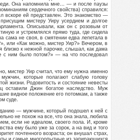
о леди. Она напомнила мне… — и после паузы
поминаниям сердечного свойства) справился:
л вскоре ей представлен. Это знакомство —
 присущим мистеру Уиру усердием и долгое
арламента. Описывали, как он с розовым от
иную и устремлялся прямо туда, где сидела
на сама не своя, в смятении едва лепетала в
?», или «Как можно, мистер Уир?» Вечером, в
дя близко к нежной парочке, слышал, как дама
е с ним было потом?» — на что последовал
но, мистер Уир считал, что ему нужна именно
 мужчин, которые полагают слабую голову
ой жизни. Родовитость и состояние невесты
ец оставили Джин богатое наследство. Муж
вшие видное положение его потомкам, а также
ом суде.
зданию — мужчине, который подошел к ней с
льно не похож на все, что она знала, любила
ем, если не идеалом, своего пола. И, кроме
вства ему было уже за сорок, а на вид и того
ритет почтенного возраста; он внушал страх,
окаты и самые многоопытные из запирающихся