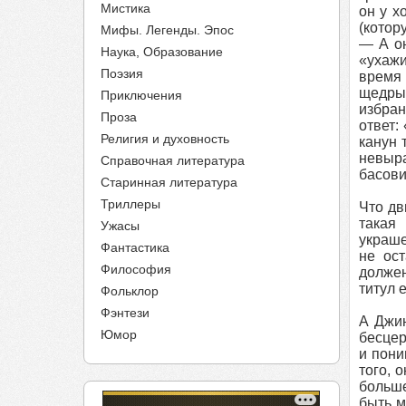
Мистика
он у х
(котор
Мифы. Легенды. Эпос
— А он
Наука, Образование
«ухажи
Поэзия
время 
щедрых
Приключения
избран
Проза
ответ:
Религия и духовность
канун 
невыра
Справочная литература
басови
Старинная литература
Триллеры
Что дв
такая
Ужасы
украше
Фантастика
не ост
Философия
должен
титул 
Фольклор
Фэнтези
А Джин
Юмор
бесцер
и пони
того, 
больше
быть м