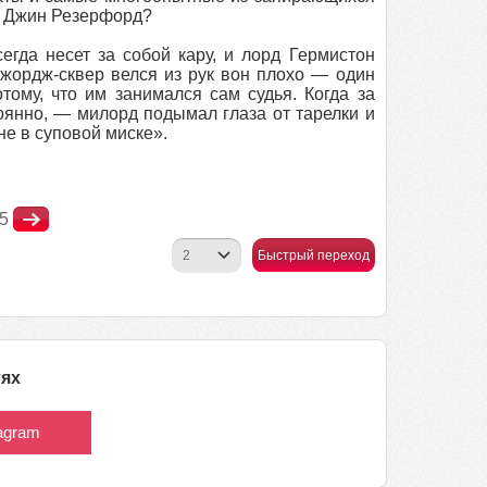
ся Джин Резерфорд?
егда несет за собой кару, и лорд Гермистон
жордж-сквер велся из рук вон плохо — один
тому, что им занимался сам судья. Когда за
оянно, — милорд подымал глаза от тарелки и
не в суповой миске».
5
Быстрый переход
тях
tagram