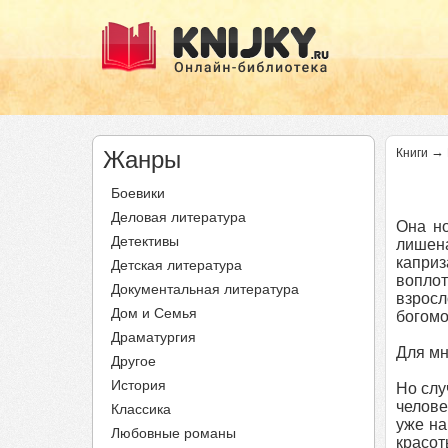
→
Жанры
Книги
Боевики
Деловая литература
Она н
Детективы
лишена
каприз
Детская литература
воплот
Документальная литература
взросл
Дом и Семья
богомо
Драматургия
Для мн
Другое
История
Но слу
челове
Классика
уже на
Любовные романы
красот