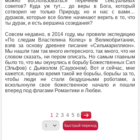
можно воспользоваться перечнем сексуальных
советов? Куда уж тут… до веры в Бога, который
сотворил не только Природу, но и нас с вами…
дураков, которые все более начинают верить в то, что
ты дурак, и есть вершина созидания?
Совсем недавно, в 2014 году, мы провели экспедицию
«По следам Властелина Колец» в Великобритании,
взяв за основу древнее писание «Сильмариллион».
Мы нашли там так много интересного, так много, что ни
словом сказать, ни пером описать. Но самым главным
было то, что мы окунулись в борьбу Божественных Сил
(Эльфов) с Дьяволом (Сауроном). Вот и сейчас, мне
кажется, пришло время такой же борьбы, борьбы за то,
чтобы люди не стали бездушными роботами, а
всколыхнули свое божественное начало и пошли
вперед под флагами Романтики и Любви.
1
2
3
4
5
6
Быстрый переход