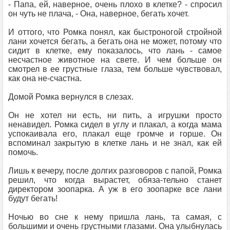
- Папа, ей, наверное, очень плохо в клетке? - спросил
он чуть не плача, - Она, наверное, бегать хочет.
И оттого, что Ромка понял, как быстроногой стройной
лани хочется бегать, а бегать она не может, потому что
сидит в клетке, ему показалось, что лань - самое
несчастное животное на свете. И чем больше он
смотрел в ее грустные глаза, тем больше чувствовал,
как она не-счастна.
Домой Ромка вернулся в слезах.
Он не хотел ни есть, ни пить, а игрушки просто
ненавидел. Ромка сидел в углу и плакал, а когда мама
успокаивала его, плакал еще громче и горше. Он
вспоминал закрытую в клетке лань и не знал, как ей
помочь.
Лишь к вечеру, после долгих разговоров с папой, Ромка
решил, что когда вырастет, обяза-тельно станет
директором зоопарка. А уж в его зоопарке все лани
будут бегать!
Ночью во сне к нему пришла лань, та самая, с
большими и очень грустными глазами. Она улыбнулась