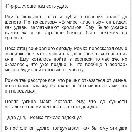
-Р-р-р... А еще там есть удав.
Ромка округлил глаза и губы и понизил голос до
шепота. По телевизору «В мире животных» он видел,
как удавы заглатывают кроликов. Ему было ужасно
жалко их, и он страшно боялся быть похожим на
кролика.
Пока отец собирал его одежду, Ромка пересказал ему о
зоопарке все, что слышал за день, все, о чем знал из
книг... Ему хотелось пойти в зоопарк тотчас же, но
оказалось, что уже поздно, и что вообще в зоопарк
можно будет пойти только в субботу.
Ромка так расстроился, что решил отказаться от ужина,
но от мамы так вкусно пахло рыбны-ми котлетами, что
он передумал.
После ужина мама сказала ему, что до субботы
осталось совсем немного — всего два дня.
- Два дня, - Ромка тяжело вздохнул.
В постели он долго придумывал, как бы ему эти два