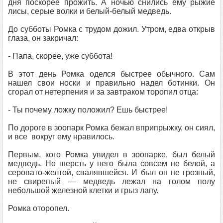
дня поскорее прожить. А ночью снились ему рыжие
лисы, серые волки и белый-белый медведь.
До субботы Ромка с трудом дожил. Утром, едва открыв
глаза, он закричал:
- Папа, скорее, уже суббота!
В этот день Ромка оделся быстрее обычного. Сам
нашел свои носки и правильно надел ботинки. Он
сгорал от нетерпения и за завтраком торопил отца:
- Ты почему ложку положил? Ешь быстрее!
По дороге в зоопарк Ромка бежал вприпрыжку, он сиял,
и все вокруг ему нравилось.
Первым, кого Ромка увидел в зоопарке, был белый
медведь. Но шерсть у него была совсем не белой, а
серовато-желтой, свалявшейся. И был он не грозный,
не свирепый — медведь лежал на голом полу
небольшой железной клетки и грыз лапу.
Ромка оторопел.