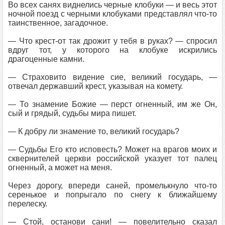
Во всех санях виднелись черные клобуки — и весь этот
ночной поезд с черными клобуками представлял что-то
таинственное, загадочное.
— Что крест-от так дрожит у тебя в руках? — спросил
вдруг тот, у которого на клобуке искрились
драгоценные камни.
— Страховито видение сие, великий государь, —
отвечал державший крест, указывая на комету.
— То знамение Божие — перст огненный, им же Он,
сый и грядый, судьбы мира пишет.
— К добру ли знамение то, великий государь?
— Судьбы Его кто исповесть? Может на врагов моих и
сквернителей церкви российской указует тот палец
огненный, а может на меня.
Через дорогу, впереди саней, промелькнуло что-то
серенькое и попрыгало по снегу к ближайшему
перелеску.
— Стой, останови сани! — повелительно сказал