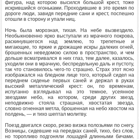
фигура, над которою высился большой крест, тоже
искрившийся огоньками. Проходившие в это время по
дороге люди, завидя передние сани и крест, поспешно
отошли в сторону и упали ниц.
Ночь была морозная, тихая. На небе вызвездило.
Необыкновенно ярко выступали из мрачного покрова,
раскинувшегося над землею, то трепетные и
мигающие, то яркие и дрожащие искры далеких огней,
брошенных неведомою силою в пространство, и чем
дольше всматривался в них глаз, тем далее, казалось,
уходили они в мрачную, беспредельную даль и пустоту,
так что становилось чего-то страшно. Страх этот ясно
изображался на бледном лице того, который сидел на
переднем сиденье первых саней и держал в руках
высокий металлический крест: он, по временам,
испуганно взглядывал на это темное, усеянное
звездами небо, на котором, среди других звезд,
неподвижно стояла страшная, хвостатая звезда,
словно огненная метла, брошенная на небо хвостом на
полдень, — и тихо шептал молитву.
Поезд двигался скоро, резко визжа полозьями по снегу.
Возницы, сидевшие на передках саней, тихо, без слов,
но торопливо подгоняли лошадей длинными бичами.