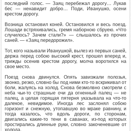
последний голос. — Заяц перебежал дорогу… Лукав
бес — ненавидит добро… Поди, Иванушко, осени
крестом дорогу.
Возница остановил коней. Остановился и весь поезд.
Лошади встряхивались, гремя наборною сбруею. «Что
случилось? Зачем стали?» — слышалось из прочих
саней. — «Заяц передорожил».
Тот, кого называли Иванушкой, вылез из первых саней,
держа перед собою высокий крест, прошел вперед и,
трижды осенив крестом дорогу, молча воротился на
свое место.
Поезд снова двинулся. Опять завизжали полозья,
звонко, резко, словно бы под ними кто-то вскрикивал от
боли, жалуясь на холод. Снова безмолвно смотрели с
неба чьи-то страшные очи да огненный палец — не
палец, а целая горящая пятерня указывала на что-то
далекое, невидимое. Иногда лес заслонял собою
горизонт и снежную, утопавшую во мраке равнину, и
тогда казалось, что вдоль дороги, по сторонам,
двигались какие-то тени в саванах, из-под которых
простирались длинные руки, словно закоченевшие от
холода.