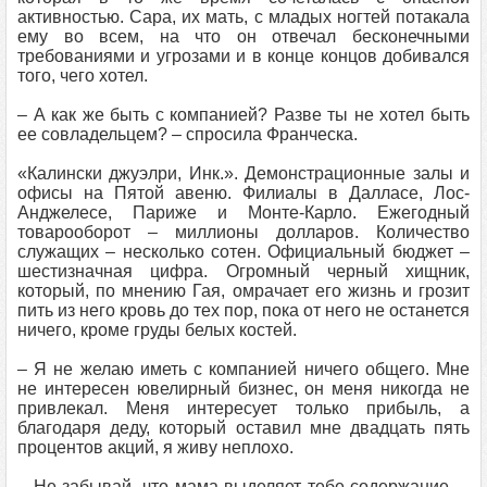
активностью. Сара, их мать, с младых ногтей потакала
ему во всем, на что он отвечал бесконечными
требованиями и угрозами и в конце концов добивался
того, чего хотел.
– А как же быть с компанией? Разве ты не хотел быть
ее совладельцем? – спросила Франческа.
«Калински джуэлри, Инк.». Демонстрационные залы и
офисы на Пятой авеню. Филиалы в Далласе, Лос-
Анджелесе, Париже и Монте-Карло. Ежегодный
товарооборот – миллионы долларов. Количество
служащих – несколько сотен. Официальный бюджет –
шестизначная цифра. Огромный черный хищник,
который, по мнению Гая, омрачает его жизнь и грозит
пить из него кровь до тех пор, пока от него не останется
ничего, кроме груды белых костей.
– Я не желаю иметь с компанией ничего общего. Мне
не интересен ювелирный бизнес, он меня никогда не
привлекал. Меня интересует только прибыль, а
благодаря деду, который оставил мне двадцать пять
процентов акций, я живу неплохо.
– Не забывай, что мама выделяет тебе содержание, –