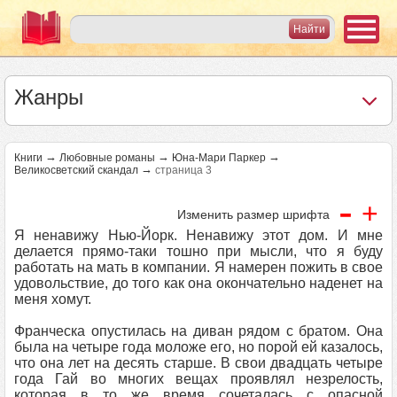
Жанры
→
→
→
Книги
Любовные романы
Юна-Мари Паркер
→
Великосветский скандал
страница 3
-
+
Изменить размер шрифта
Я ненавижу Нью-Йорк. Ненавижу этот дом. И мне
делается прямо-таки тошно при мысли, что я буду
работать на мать в компании. Я намерен пожить в свое
удовольствие, до того как она окончательно наденет на
меня хомут.
Франческа опустилась на диван рядом с братом. Она
была на четыре года моложе его, но порой ей казалось,
что она лет на десять старше. В свои двадцать четыре
года Гай во многих вещах проявлял незрелость,
которая в то же время сочеталась с опасной