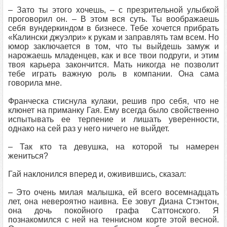
– Зато ты этого хочешь, – с презрительной улыбкой
проговорил он. – В этом вся суть. Ты воображаешь
себя вундеркиндом в бизнесе. Тебе хочется прибрать
«Калински джуэлри» к рукам и заправлять там всем. Но
юмор заключается в том, что ты выйдешь замуж и
нарожаешь младенцев, как и все твои подруги, и этим
твоя карьера закончится. Мать никогда не позволит
тебе играть важную роль в компании. Она сама
говорила мне.
Франческа стиснула кулаки, решив про себя, что не
клюнет на приманку Гая. Ему всегда было свойственно
испытывать ее терпение и лишать уверенности,
однако на сей раз у него ничего не выйдет.
– Так кто та девушка, на которой ты намерен
жениться?
Гай наклонился вперед и, оживившись, сказал:
– Это очень милая малышка, ей всего восемнадцать
лет, она невероятно наивна. Ее зовут Диана Стэнтон,
она дочь покойного графа Саттонского. Я
познакомился с ней на теннисном корте этой весной.