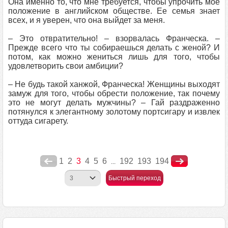
Она именно то, что мне требуется, чтобы упрочить мое
положение в английском обществе. Ее семья знает
всех, и я уверен, что она выйдет за меня.
– Это отвратительно! – взорвалась Франческа. –
Прежде всего что ты собираешься делать с женой? И
потом, как можно жениться лишь для того, чтобы
удовлетворить свои амбиции?
– Не будь такой ханжой, Франческа! Женщины выходят
замуж для того, чтобы обрести положение, так почему
это не могут делать мужчины? – Гай раздраженно
потянулся к элегантному золотому портсигару и извлек
оттуда сигарету.
1
2
3
4
5
6
192
193
194
...
Быстрый переход