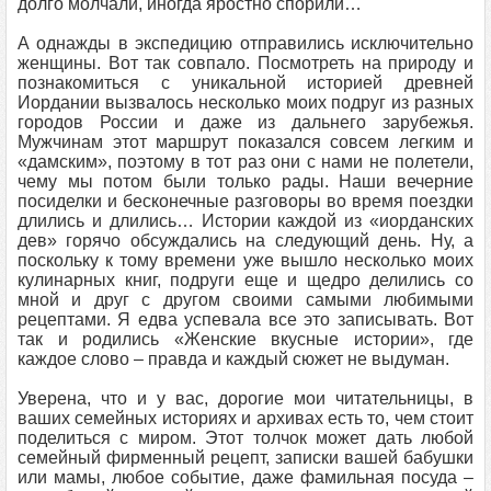
долго молчали, иногда яростно спорили…
А однажды в экспедицию отправились исключительно
женщины. Вот так совпало. Посмотреть на природу и
познакомиться с уникальной историей древней
Иордании вызвалось несколько моих подруг из разных
городов России и даже из дальнего зарубежья.
Мужчинам этот маршрут показался совсем легким и
«дамским», поэтому в тот раз они с нами не полетели,
чему мы потом были только рады. Наши вечерние
посиделки и бесконечные разговоры во время поездки
длились и длились… Истории каждой из «иорданских
дев» горячо обсуждались на следующий день. Ну, а
поскольку к тому времени уже вышло несколько моих
кулинарных книг, подруги еще и щедро делились со
мной и друг с другом своими самыми любимыми
рецептами. Я едва успевала все это записывать. Вот
так и родились «Женские вкусные истории», где
каждое слово – правда и каждый сюжет не выдуман.
Уверена, что и у вас, дорогие мои читательницы, в
ваших семейных историях и архивах есть то, чем стоит
поделиться с миром. Этот толчок может дать любой
семейный фирменный рецепт, записки вашей бабушки
или мамы, любое событие, даже фамильная посуда –