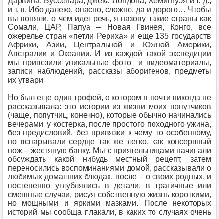
Дарвина, Буссенара, Джека Лондона, Хемингуэя и т. д.,
и т. п. Ибо далеко, опасно, сложно, да и дорого… Чтобы
вы поняли, о чем идет речь, я назову такие страны как
Сомали, ЦАР, Папуа – Новая Гвинея, Конго, все
ожерелье стран «петли Рериха» и еще 135 государств
Африки, Азии, Центральной и Южной Америки,
Австралии и Океании. И из каждой такой экспедиции
мы привозили уникальные фото и видеоматериалы,
записи наблюдений, рассказы аборигенов, предметы
их утвари.
Но был еще один трофей, о котором я почти никогда не
рассказывала: это истории из жизни моих попутчиков
(чаще, попутчиц, конечно), которые обычно начинались
вечерами, у костерка, после простого походного ужина,
без предисловий, без привязки к чему то особенному,
но вспарывали сердце так же легко, как консервный
нож – жестяную банку. Мы с приятельницами начинали
обсуждать какой нибудь местный рецепт, затем
переносились воспоминаниями домой, рассказывали о
любимых домашних блюдах, после – о своих родных, и
постепенно углублялись в детали, в трагичные или
смешные случаи, рисуя собственную жизнь короткими,
но мощными и яркими мазками. После некоторых
историй мы сообща плакали, в каких то случаях очень