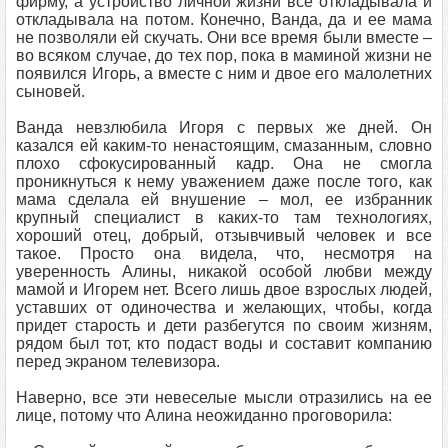
фирму, а устройство личной жизни все откладывала и
откладывала на потом. Конечно, Ванда, да и ее мама
не позволяли ей скучать. Они все время были вместе –
во всяком случае, до тех пор, пока в маминой жизни не
появился Игорь, а вместе с ним и двое его малолетних
сыновей.
Ванда невзлюбила Игоря с первых же дней. Он
казался ей каким-то ненастоящим, смазанным, словно
плохо сфокусированный кадр. Она не смогла
проникнуться к нему уважением даже после того, как
мама сделала ей внушение – мол, ее избранник
крупный специалист в каких-то там технологиях,
хороший отец, добрый, отзывчивый человек и все
такое. Просто она видела, что, несмотря на
уверенность Алины, никакой особой любви между
мамой и Игорем нет. Всего лишь двое взрослых людей,
уставших от одиночества и желающих, чтобы, когда
придет старость и дети разбегутся по своим жизням,
рядом был тот, кто подаст воды и составит компанию
перед экраном телевизора.
Наверно, все эти невеселые мысли отразились на ее
лице, потому что Алина неожиданно проговорила: