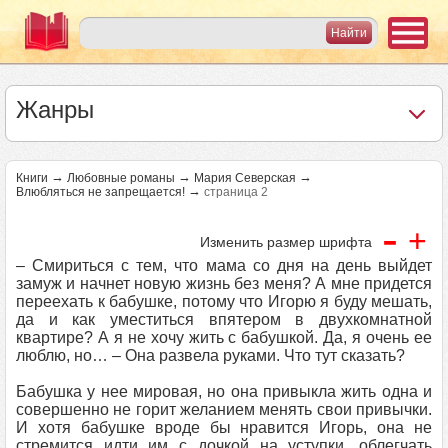
Жанры
→
→
→
Книги
Любовные романы
Мария Северская
→
Влюбляться не запрещается!
страница 2
-
+
Изменить размер шрифта
– Смириться с тем, что мама со дня на день выйдет
замуж и начнет новую жизнь без меня? А мне придется
переехать к бабушке, потому что Игорю я буду мешать,
да и как уместиться впятером в двухкомнатной
квартире? А я не хочу жить с бабушкой. Да, я очень ее
люблю, но… – Она развела руками. Что тут сказать?
Бабушка у нее мировая, но она привыкла жить одна и
совершенно не горит желанием менять свои привычки.
И хотя бабушке вроде бы нравится Игорь, она не
стремится идти им с дочкой на уступки, облегчать