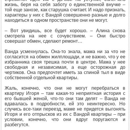
жизнь, беря на себя заботу о единственной внучке –
той еще занозе, как старушка считает. И надо признать,
характеры у них с Вандой совершенно разные и долго
находиться в одном пространстве они не могут.
– Вот увидишь, все будет хорошо. – Алина снова
смотрела на нее с сочувствием. – Они быстро
совершат обмен, сделают ремонт…
Ванда усмехнулась. Она-то знала, мама ни за что не
согласится на обмен жилплощади, и не важно, что у ее
избранника своя трешка почти в центре. Мама у нее
свободная и независимая, а еще осторожная до
чертиков. Она предпочтет иметь за спиной тыл в виде
собственной отдельной квартиры.
Жаль, конечно, что они не могут перебраться в
квартиру Игоря – там какая-то неприятная история с
его бывшей женой, что-то они там делят – Ванда не
вдавалась в подробности, ей это неинтересно. Но
случись все-таки переезд, маме не придется выгонять
Игоря и его отпрысков из их с Вандой квартиры – при
условии, конечно, что они вдруг поругаются и
разбегутся.