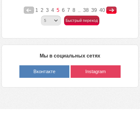
1
2
3
4
5
6
7
8
38
39
40
...
Быстрый переход
Мы в социальных сетях
Вконтакте
Instagram