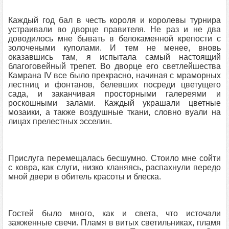
Каждый год бал в честь короля и королевы турнира
устраивали во дворце правителя. Не раз и не два
доводилось мне бывать в белокаменной крепости с
золочеными куполами. И тем не менее, вновь
оказавшись там, я испытала самый настоящий
благоговейный трепет. Во дворце его светлейшества
Камрана IV все было прекрасно, начиная с мраморных
лестниц и фонтанов, белевших посреди цветущего
сада, и заканчивая просторными галереями и
роскошными залами. Каждый украшали цветные
мозаики, а также воздушные ткани, словно вуали на
лицах прелестных эсселин.
Прислуга перемещалась бесшумно. Стоило мне сойти
с ковра, как слуги, низко кланяясь, распахнули передо
мной двери в обитель красоты и блеска.
Гостей было много, как и света, что источали
зажженные свечи. Пламя в витых светильниках, пламя