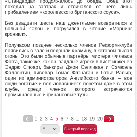
«Стандарда» продолжалось до обеда. Обед этот
походил на завтрак и отличался от него лишь
прибавлением «королевского британского соуса».
Без двадцати шесть наш джентльмен возвратился в
большой салон и погрузился в чтение «Морнинг
кроникл».
Получасом позднее несколько членов Реформ-клуба
появились в зале и подошли к камину, в котором пылал
огонь. Это были обычные партнёры мистера Филеаса
Фогга, такие же, как он, заядлые игроки в вист: инженер
Эндрю Стюарт, банкиры Джон Сэлливан и Сэмюэль
Фаллентин, пивовар Томас Флэнаган и Готье Ральф,
один из администраторов Английского банка, – все
люди богатые и пользовавшиеся почётом даже в этом
клубе, среди членов которого встречаются
промышленные и финансовые тузы.
1
2
3
4
5
6
7
8
18
19
20
...
Быстрый переход