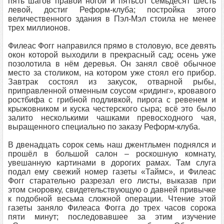
пять шагов правой ногой и пятьсот семьдесят шесть
левой, достиг Реформ-клуба; постройка этого
величественного здания в Пэл-Мэл стоила не менее
трех миллионов.
Филеас Фогг направился прямо в столовую, все девять
окон которой выходили в прекрасный сад; осень уже
позолотила в нём деревья. Он занял своё обычное
место за столиком, на котором уже стоял его прибор.
Завтрак состоял из закусок, отварной рыбы,
приправленной отменным соусом «ридинг», кровавого
ростбифа с грибной подливкой, пирога с ревенем и
крыжовником и куска честерского сыра; всё это было
залито несколькими чашками превосходного чая,
выращенного специально по заказу Реформ-клуба.
В двенадцать сорок семь наш джентльмен поднялся и
прошёл в большой салон – роскошную комнату,
увешанную картинами в дорогих рамах. Там слуга
подал ему свежий номер газеты «Таймс», и Филеас
Фогг старательно разрезал его листы, выказав при
этом сноровку, свидетельствующую о давней привычке
к подобной весьма сложной операции. Чтение этой
газеты заняло Филеаса Фогга до трех часов сорока
пяти минут; последовавшее за этим изучение