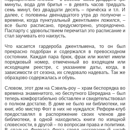
минуты, вода для бритья – в девять часов тридцать
семь минут, без двадцати десять – причёска и т.п. И
далее, с половины двенадцатого утра до полуночи –
времени, когда пунктуальный джентльмен ложился, –
все было расписано, предусмотрено, упорядочено.
Паспарту с удовольствием перечитал это расписание и
стал заучивать его наизусть.
Что касается гардероба джентльмена, то он был
прекрасно подобран и содержался в превосходном
состоянии. Каждая пара брюк, фрак или жилет имели
порядковый номер, отмеченный во входящем или
исходящем реестре, с указанием даты, когда, в
зависимости от сезона, их следовало надевать. Так же
образцово содержалась и обувь.
Словом, этот дом на Сэвиль-роу – храм беспорядка во
времена знаменитого, но беспутного Шеридана – был
теперь комфортабельно обставлен и свидетельствовал
о полном достатке. В доме не было ни библиотеки, ни
книг, ибо мистер Фогг в них не нуждался: Реформ-клуб
предоставлял в распоряжение своих членов две
библиотеки, в одной находились книги по изящной
словесности, в другой – по вопросам права и политики.
В спальне Филеаса Фогга стоял несгораемый шкаф