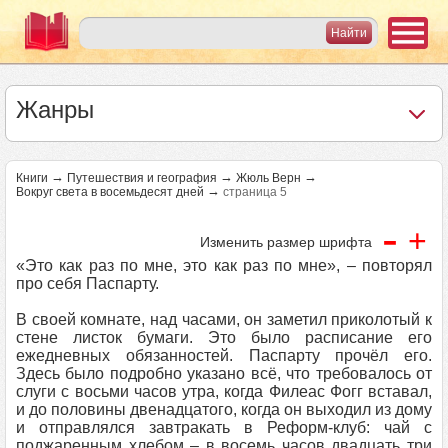
Жанры
→
→
→
Книги
Путешествия и география
Жюль Верн
→
Вокруг света в восемьдесят дней
страница 5
-
+
Изменить размер шрифта
«Это как раз по мне, это как раз по мне», – повторял
про себя Паспарту.
В своей комнате, над часами, он заметил приколотый к
стене листок бумаги. Это было расписание его
ежедневных обязанностей. Паспарту прочёл его.
Здесь было подробно указано всё, что требовалось от
слуги с восьми часов утра, когда Филеас Фогг вставал,
и до половины двенадцатого, когда он выходил из дому
и отправлялся завтракать в Реформ-клуб: чай с
поджаренным хлебом – в восемь часов двадцать три