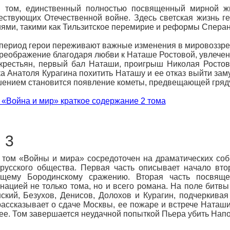
й том, единственный полностью посвященный мирной жи
ствующих Отечественной войне. Здесь светская жизнь ге
ями, такими как Тильзитское перемирие и реформы Сперан
 период герои переживают важные изменения в мировоззр
преображение благодаря любви к Наташе Ростовой, увлечен
крестьян, первый бал Наташи, проигрыш Николая Ростов
а Анатоля Курагина похитить Наташу и ее отказ выйти за
ением становится появление кометы, предвещающей гряду
 «Война и мир» краткое содержание 2 тома
 3
 том «Войны и мира» сосредоточен на драматических соб
русского общества. Первая часть описывает начало вто
щему Бородинскому сражению. Вторая часть посвяще
нацией не только тома, но и всего романа. На поле битвы
ский, Безухов, Денисов, Долохов и Курагин, подчеркивая
рассказывает о сдаче Москвы, ее пожаре и встрече Ната
ее. Том завершается неудачной попыткой Пьера убить Напо