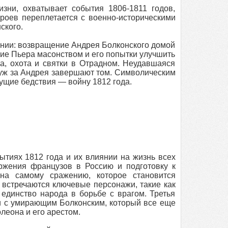
зни, охватывает события 1806-1811 годов,
роев переплетается с военно-историческими
ского.
ении: возвращение Андрея Болконского домой
ие Пьера масонством и его попытки улучшить
а, охота и святки в Отрадном. Неудавшаяся
муж за Андрея завершают том. Символическим
щие бедствия — войну 1812 года.
ытиях 1812 года и их влиянии на жизнь всех
ржения французов в Россию и подготовку к
на самому сражению, которое становится
 встречаются ключевые персонажи, такие как
 единство народа в борьбе с врагом. Третья
ши с умирающим Болконским, который все еще
леона и его арестом.