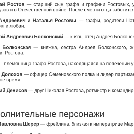
ай Ростов
— старший сын графа и графини Ростовых, у
зов и в Отечественной войне. После смерти отца заботится
Андреевич и Наталья Ростовы
— графы, родители Нат
ия и любви.
ай Андреевич Болконский
— князь, отец Андрея Болконск
 Болконская
— княжна, сестра Андрея Болконского, 
я Ростова.
 племянница графа Ростова, находящаяся на попечении у
 Долохов
— офицер Семеновского полка и лидер партизан
ое время.
ий Денисов
— друг Николая Ростова, ротмистр и командир
олнительные персонажи
Павловна Шерер
— фрейлина, близкая к императрице Мар