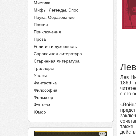
Мистика
Мифы. Легенды. Эпос
Наука, Образование
Поэзия
Приключения
Проза
Религия и духовность
Справочная литература
Старинная литература
Лев
Триллеры
Ужасы
Лев Ни
1869 
Фантастика
читате
Философия
с его 
Фольклор
«Война
Фэнтези
предс
Юмор
заключ
сочета
также
действ