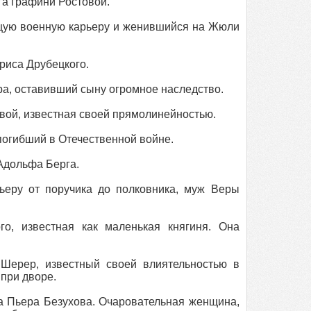
а графини Ростовой.
ую военную карьеру и женившийся на Жюли
риса Друбецкого.
а, оставивший сыну огромное наследство.
вой, известная своей прямолинейностью.
огибший в Отечественной войне.
Адольфа Берга.
еру от поручика до полковника, муж Веры
, известная как маленькая княгиня. Она
Шерер, известный своей влиятельностью в
при дворе.
а Пьера Безухова. Очаровательная женщина,