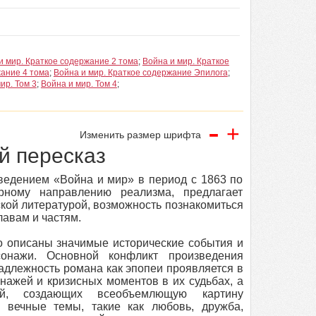
и мир. Краткое содержание 2 тома
;
Война и мир. Краткое
жание 4 тома
;
Война и мир. Краткое содержание Эпилога
;
ир. Том 3
;
Война и мир. Том 4
;
-
+
Изменить размер шрифта
й пересказ
ведением «Война и мир» в период с 1863 по
рному направлению реализма, предлагает
сской литературой, возможность познакомиться
лавам и частям.
о описаны значимые исторические события и
сонажи. Основной конфликт произведения
адлежность романа как эпопеи проявляется в
нажей и кризисных моментов в их судьбах, а
ий, создающих всеобъемлющую картину
и вечные темы, такие как любовь, дружба,