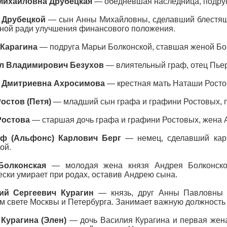
Михайловна Друбецкая
— обедневшая наследница, подруг
 Друбецкой
— сын Анны Михайловны, сделавший блестящ
ной ради улучшения финансового положения.
Карагина
— подруга Марьи Болконской, ставшая женой Бо
л Владимирович Безухов
— влиятельный граф, отец Пьер
 Дмитриевна Ахросимова
— крестная мать Наташи Росто
остов (Петя)
— младший сын графа и графини Ростовых, п
Ростова
— старшая дочь графа и графини Ростовых, жена 
ф (Альфонс) Карлович Берг
— немец, сделавший карь
ой.
Болконская
— молодая жена князя Андрея Болконского
ески умирает при родах, оставив Андрею сына.
ий Сергеевич Курагин
— князь, друг Анны Павловны 
 свете Москвы и Петербурга. Занимает важную должность 
 Курагина (Элен)
— дочь Василия Курагина и первая жен