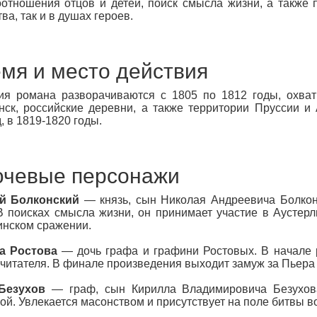
отношения отцов и детей, поиск смысла жизни, а также 
ва, так и в душах героев.
мя и место действия
я романа разворачиваются с 1805 по 1812 годы, охваты
ск, российские деревни, а также территории Пруссии и 
, в 1819-1820 годы.
чевые персонажи
й Болконский
— князь, сын Николая Андреевича Болконс
В поисках смысла жизни, он принимает участие в Аустерл
нском сражении.
а Ростова
— дочь графа и графини Ростовых. В начале р
 читателя. В финале произведения выходит замуж за Пьера
Безухов
— граф, сын Кирилла Владимировича Безухов
ой. Увлекается масонством и присутствует на поле битвы 