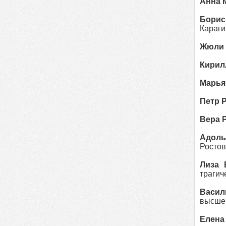
Анна 
Борис
Караги
Жюли 
Кирил
Марья
Петр Р
Вера 
Адоль
Ростов
Лиза 
трагич
Васил
высшем
Елена