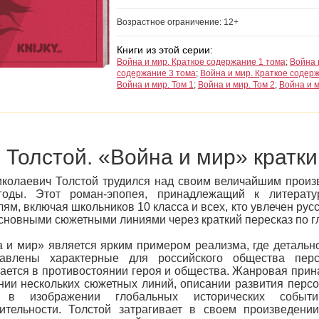
Возрастное ограничение: 12+
Книги из этой серии:
Война и мир. Краткое содержание 1 тома
;
Война 
содержание 3 тома
;
Война и мир. Краткое содер
Война и мир. Том 1
;
Война и мир. Том 2
;
Война и м
 Толстой. «Война и мир» кратки
колаевич Толстой трудился над своим величайшим произ
годы. Этот роман-эпопея, принадлежащий к литерату
лям, включая школьников 10 класса и всех, кто увлечен ру
основными сюжетными линиями через краткий пересказ по г
 и мир» является ярким примером реализма, где детальн
тавлены характерные для российского общества пер
ается в противостоянии героя и общества. Жанровая прин
нии нескольких сюжетных линий, описании развития персо
 в изображении глобальных исторических событ
ительности. Толстой затрагивает в своем произведени