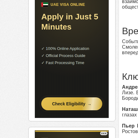
взаимо
общест
Вре
Событи
Смолен
вперед
Клю
Андре
Лизе. 
Бороди
Наташ
глазах
Пьер 
Ростов