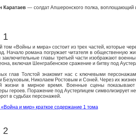
н Каратаев
— солдат Апшеронского полка, воплощающий и
 1
 том «Войны и мира» состоит из трех частей, которые че
од. Начало романа погружает читателя в общественную жи
и заключительные главы третьей части изображают военны
она, включая Шенграбенское сражение и битву под Аустер
ых глав Толстой знакомит нас с ключевыми персонажам
 Безуховым, Николаем Ростовым и Соней. Через их жизне
ой жизни в мирное время. Военные сцены показывают
еры героев. Поражение под Аустерлицем символизирует не 
рот в судьбах персонажей.
 «Война и мир» краткое содержание 1 тома
 2