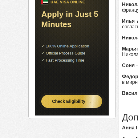
Никол
францу
Илья 
соглас
Никол
Марья
Никола
Соня
—
Федор
в мирн
Васил
Доп
Анна 