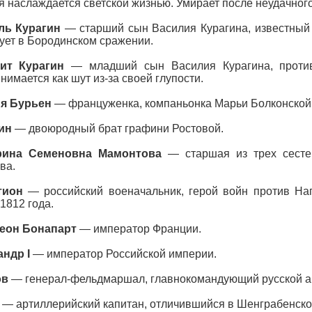
я наслаждается светской жизнью. Умирает после неудачного
ль Курагин
— старший сын Василия Курагина, известный 
ует в Бородинском сражении.
ит Курагин
— младший сын Василия Курагина, противо
нимается как шут из-за своей глупости.
я Бурьен
— француженка, компаньонка Марьи Болконской
ин
— двоюродный брат графини Ростовой.
рина Семеновна Мамонтова
— старшая из трех сесте
ва.
тион
— российский военачальник, герой войн против Нап
1812 года.
еон Бонапарт
— император Франции.
ндр I
— император Российской империи.
ов
— генерал-фельдмаршал, главнокомандующий русской а
— артиллерийский капитан, отличившийся в Шенграбенско