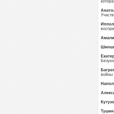
котора
Анато
Участв
Иппол
воспри
Амали
Шинш
Екате
Безухо
Багра
войны 
Напол
Алекса
Кутуз
Тушин