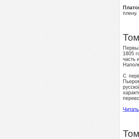
Плато
плену.
Том
Первый
1805 г
часть 
Наполе
С перв
Пьером
русск
характ
перево
Читать
Том