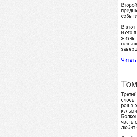
Второ
предше
событи
В этот
и его 
жизнь 
попытк
заверш
Читать
Том
Третий
слоев 
решаю
кульми
Болкон
часть 
любит 