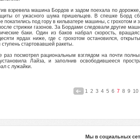
ив взревела машина Бордов и задом поехала по дорожке, 
ащиты от ужасного шума пришельцев. В спешке Борд сб
е покатились под гору в кильватере машины, с грохотом и 
после стрижки газонов. За Бордами следовали другие маш
ические баки. Один из баков набрал скорость, вращаяс
есяти ярдах ниже, где с грохотом остановился, открыт
 ступень стартовавшей ракеты.
 раз посмотрел рациональным взглядом на почти полный 
 установила Лайза, и заполнив освободившееся прост
ал с лужайки.
1
2
3
4
5
6
7
8
9
10
Мы в социальных се