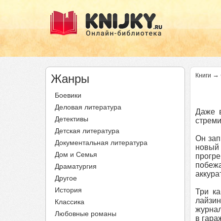
→
Жанры
Книги
Боевики
Деловая литература
Даже в
Детективы
стреми
Детская литература
Он зап
Документальная литература
новый 
Дом и Семья
прогре
побежа
Драматургия
аккура
Другое
История
Три ка
лайзин
Классика
журнал
Любовные романы
в гара