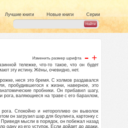
Лучшие книги
Новые книги
Серии
-
+
Изменить размер шрифта
инной тележке, что-то такое, что он будет
ют эту истину. Жёны, очевидно, нет.
рожке, неся это бремя. С холмов раздавался
я, пробудившегося к жизни, наверное, это
 анатомические пробники. Он прибавил шагу,
и рога, валяющиеся на траве с его барахлом,
 рога. Спокойно и неторопливо он выволок
отом он загрузил шар для боулинга, картонку с
 Приведя мысли в порядок, он побежал назад
о одну из его уступок. Если дойдет до драки,