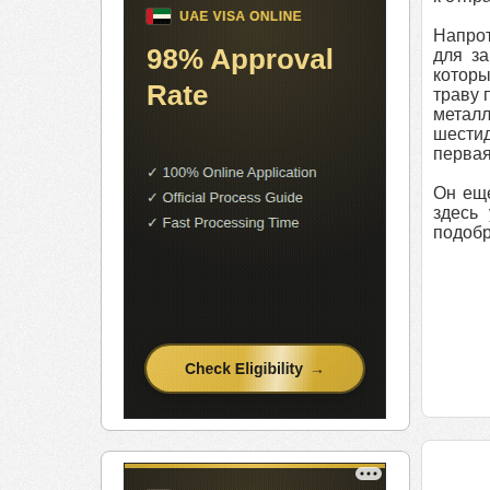
Напрот
для з
которы
траву 
металл
шестид
первая
Он еще
здесь
подобр