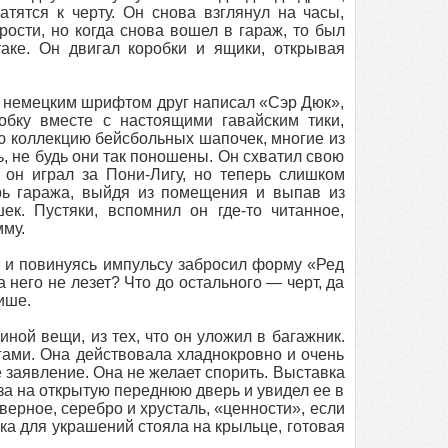
тятся к черту. Он снова взглянул на часы,
рости, но когда снова вошел в гараж, то был
аке. Он двигал коробки и ящики, открывая
м немецким шрифтом друг написал «Сэр Дюк»,
обку вместе с настоящими гавайским тики,
ю коллекцию бейсбольных шапочек, многие из
 не будь они так поношены. Он схватил свою
он играл за Пони-Лигу, но теперь слишком
рь гаража, выйдя из помещения и выпав из
ек. Пустяки, вспомнил он где-то читанное,
мму.
, и повинуясь импульсу забросил форму «Ред
а него не лезет? Что до остального — черт, да
ише.
ной вещи, из тех, что он уложил в багажник.
гами. Она действовала хладнокровно и очень
 заявление. Она не желает спорить. Выставка
аза на открытую переднюю дверь и увидел ее в
ерное, серебро и хрусталь, «ценности», если
а для украшений стояла на крыльце, готовая