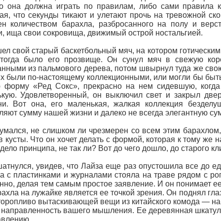
о она должна играть по правилам, либо сами правила ка
ая, что секунды тикают и улетают прочь на тревожной ско
н количеством барахла, разбросанного на полу и верст
, ища свои сокровища, движимый острой ностальгией.
ел свой старый баскетбольный мяч, на котором готически
 тогда было его прозвище. Он сунул мяч в свежую кор
нными из пальмового дерева, потом швырнул туда же сво
х были по-настоящему коллекционными, или могли бы быть,
 форму «Ред Сокс», прекрасно на нем сидевшую, когда 
кую. Удовлетворенный, он выключил свет и закрыл две
и. Вот она, его маленькая, жалкая коллекция безделуш
ляют сумму нашей жизни и далеко не всегда элегантную су
умался, не слишком ли чрезмерен со всем этим барахлом
в кусты. Что он хочет делать с формой, которая к тому же н
 дело принципа, не так ли? Вот до чего дошло, до старого кл
атнулся, увидев, что Лайза еще раз опустошила все до еди
а с пластинками и журналами стояла на траве рядом с ро
нно, делая тем самым простое заявление. И он понимает ее
рахла на лужайке является ее точкой зрения. Он поднял гл
торопливо вытаскивающей вещи из китайского комода — нав
 направленность вашего мышления. Ее деревянная шкатулк
авлению.