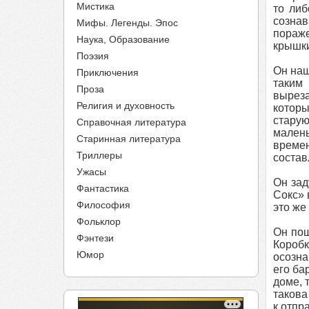
Мистика
то либ
сознав
Мифы. Легенды. Эпос
пораже
Наука, Образование
крышки
Поэзия
Он наш
Приключения
таким
Проза
выреза
Религия и духовность
которы
старую
Справочная литература
малень
Старинная литература
времен
Триллеры
состав
Ужасы
Он зад
Фантастика
Сокс» 
Философия
это же
Фольклор
Он пош
Фэнтези
Коробк
Юмор
осозна
его ба
доме, 
такова
к отпр