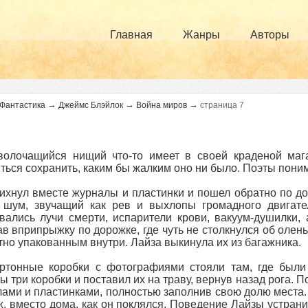
Главная
Жанры
Авторы
→
→
→
Фантастика
Джеймс Блэйлок
Война миров
страница 7
олочащийся нищий что-то имеет в своей краденой магаз
ться сохранить, каким бы жалким оно ни было. Поэты понима
ихнул вместе журналы и пластинки и пошел обратно по до
шум, звучащий как рев и выхлопы громадного двигател
вались лучи смерти, испарители крови, вакуум-душилки,
в вприпрыжку по дорожке, где чуть не столкнулся об олень
тно упакованным внутри. Лайза выкинула их из багажника.
ртонные коробки с фотографиями стояли там, где были
ы три коробки и поставил их на траву, вернув назад рога. П
ами и пластинками, полностью заполнив свою долю места.
ж, вместо дома, как он поклялся. Поведение Лайзы устранил