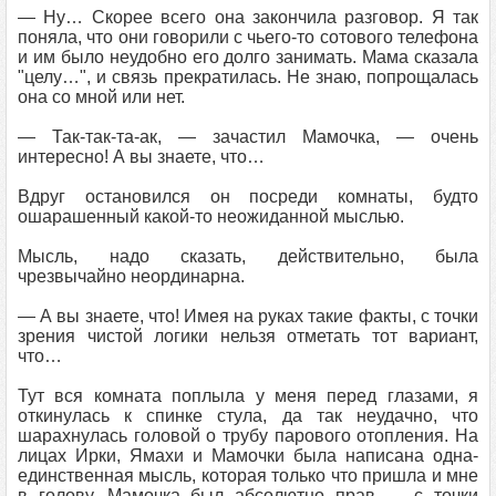
— Ну… Скорее всего она закончила разговор. Я так
поняла, что они говорили с чьего-то сотового телефона
и им было неудобно его долго занимать. Мама сказала
"целу…", и связь прекратилась. Не знаю, попрощалась
она со мной или нет.
— Так-так-та-ак, — зачастил Мамочка, — очень
интересно! А вы знаете, что…
Вдруг остановился он посреди комнаты, будто
ошарашенный какой-то неожиданной мыслью.
Мысль, надо сказать, действительно, была
чрезвычайно неординарна.
— А вы знаете, что! Имея на руках такие факты, с точки
зрения чистой логики нельзя отметать тот вариант,
что…
Тут вся комната поплыла у меня перед глазами, я
откинулась к спинке стула, да так неудачно, что
шарахнулась головой о трубу парового отопления. На
лицах Ирки, Ямахи и Мамочки была написана одна-
единственная мысль, которая только что пришла и мне
в голову. Мамочка был абсолютно прав — с точки