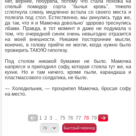
нет, вернее, побурела, потому что стала похожа на
спелый помидор сорта "бычья кровь", тяжело
сглотнула слюну, медленно встала со своего места и
полезла под стол. Естественно, мы ринулись туда же,
да так, что я и Мамочка довольно' здорово треснулись
лбами. Правда, в тот момент я даже не подумала о
том, что очередной синяк очень невыгодно отразится
на моей внешности. Никакие посторонние мысли,
конечно, в голову прийти не могли, когда нужно было
проверить ТАКУЮ гипотезу.
Под столом никакой бумажки не было. Мамочка
напрягся и приподнял софу, которая стояла тут же, на
кухне. Но и там ничего, кроме пыли, карандаша и
пластмассового солдатика, не было.
— Холодильник, — прохрипел Мамочка, бросая софу
на место.
1
2
3
75
76
77
78
79
...
Быстрый переход