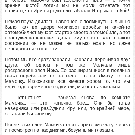
зрения чистой логики мы не могли отметать тот
вариант, что Ирины родители забрали Игорька с собой!
Немая пауза длилась, наверное, с полминуты. Слышно
было, как во дворе чирикают воробьи и какой-то
автомобилист мучает стартер своего автомобиля, а тот
простуженно кашляет, давая ему понять, что в таком
состоянии он не может не только ехать, но даже
передвигаться ползком.
Потом мы все сразу заорали. Заорали, перебивая друг
друга, об одном и том же. Молчала лишь
раскрасневшаяся Ирка. Ее расширившиеся в поллица
глаза перебегали то на меня, то на Ямаху, то на
Мамочку. Изложивши все вместе хором то, что мы
вдруг одновременно подумали, мы опять замолкли.
— Нет-нет-нет, — забегал снова по комнате
Мамочка, — это, конечно, бред. Они бы тогда
наверняка или разбудили Иру, или, по крайней мере,
оставили бы записку.
После этих слов Мамочка опять притормозил у косяка
и посмотрел на нас дикими, безумными глазами.